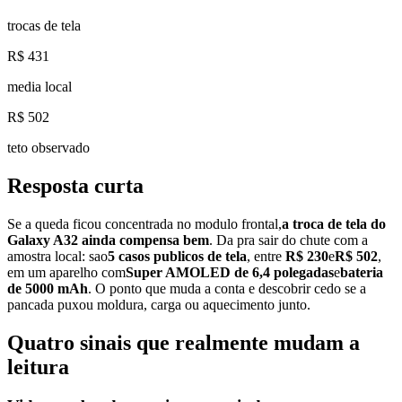
trocas de tela
R$ 431
media local
R$ 502
teto observado
Resposta curta
Se a queda ficou concentrada no modulo frontal,
a troca de tela do
Galaxy A32 ainda compensa bem
. Da pra sair do chute com a
amostra local: sao
5
casos publicos de tela
, entre
R$ 230
e
R$ 502
,
em um aparelho com
Super AMOLED de 6,4 polegadas
e
bateria
de 5000 mAh
. O ponto que muda a conta e descobrir cedo se a
pancada puxou moldura, carga ou aquecimento junto.
Quatro sinais que realmente mudam a
leitura