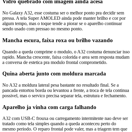
Vidro quebrado com imagem ainda acesa
No Galaxy A32, esse costuma ser o melhor ponto pra decidir sem
pressa. A tela Super AMOLED ainda pode manter brilho e cor por
algum tempo, mas o toque tende a piorar se o aparelho continuar
sendo usado com pressao no mesmo ponto.
Mancha escura, faixa roxa ou brilho vazando
Quando a queda comprime o modulo, o A32 costuma denunciar isso
rapido. Mancha crescente, faixa colorida e area sem resposta mudam
a conversa de estetica pra modulo frontal comprometido.
Quina aberta junto com moldura marcada
No A32 a moldura lateral pesa bastante no resultado final. Se a
pancada entortou borda ou levantou a frente, a troca de tela continua
possivel, mas o servico precisa separar tela, estrutura e fechamento.
Aparelho ja vinha com carga falhando
A32 com USB-C frouxa ou carregamento intermitente nao deve ser
tratado como tela simples quando a queda aconteceu perto do
mesmo periodo. O reparo frontal pode valer, mas a triagem tem que