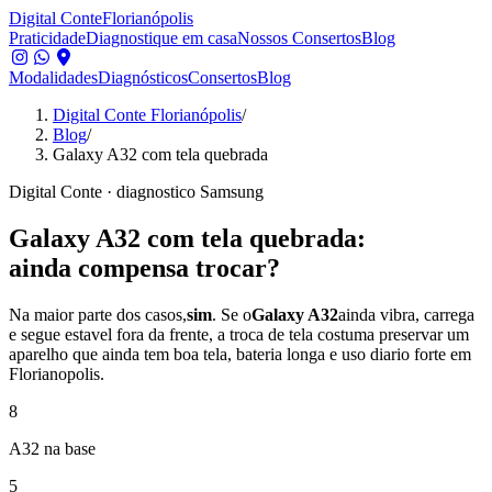
Digital Conte
Florianópolis
Praticidade
Diagnostique em casa
Nossos Consertos
Blog
Modalidades
Diagnósticos
Consertos
Blog
Digital Conte Florianópolis
/
Blog
/
Galaxy A32 com tela quebrada
Digital Conte · diagnostico Samsung
Galaxy A32 com tela quebrada:
ainda compensa trocar?
Na maior parte dos casos,
sim
. Se o
Galaxy A32
ainda vibra, carrega
e segue estavel fora da frente, a troca de tela costuma preservar um
aparelho que ainda tem boa tela, bateria longa e uso diario forte em
Florianopolis.
8
A32 na base
5