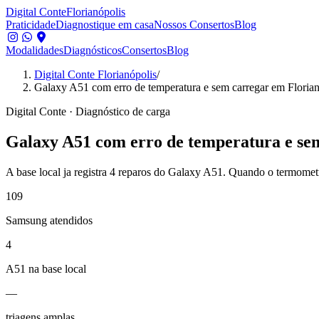
Digital Conte
Florianópolis
Praticidade
Diagnostique em casa
Nossos Consertos
Blog
Modalidades
Diagnósticos
Consertos
Blog
Digital Conte Florianópolis
/
Galaxy A51 com erro de temperatura e sem carregar em Florian
Digital Conte · Diagnóstico de carga
Galaxy A51 com erro de temperatura e sem
A base local ja registra
4
reparos do Galaxy A51. Quando o termometro a
109
Samsung atendidos
4
A51 na base local
—
triagens amplas