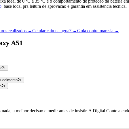
faixa ideal de 0 °C a 35 °C e o comportamento de protecao da bateria e
o
, base local pra leitura de aprovacao e garantia em assistencia tecnica.
aros realizados →
Celular caiu na agua? →
Guia contra maresia →
laxy A51
ar?
+
aquecimento?
+
o?
+
 nada, a melhor decisao e medir antes de insistir. A Digital Conte aten