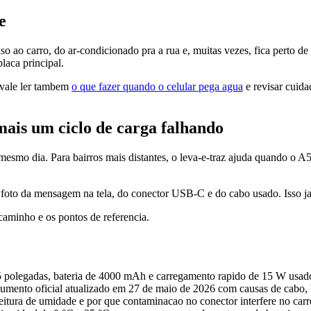
e
lso ao carro, do ar-condicionado pra a rua e, muitas vezes, fica perto 
laca principal.
vale ler tambem
o que fazer quando o celular pega agua
e revisar cuid
ais um ciclo de carga falhando
smo dia. Para bairros mais distantes, o leva-e-traz ajuda quando o A51 
foto da mensagem na tela, do conector USB-C e do cabo usado. Isso ja s
caminho e os pontos de referencia.
,5 polegadas, bateria de 4000 mAh e carregamento rapido de 15 W usad
cumento oficial atualizado em 27 de maio de 2026 com causas de cabo, b
 leitura de umidade e por que contaminacao no conector interfere no car