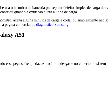
is
e usa o historico de bancada pra separar defeito simples de carga de
nsor ou quando a oxidacao altera a linha de carga.
ermometro, aceita alguns minutos de carga e corta, ou simplesmente na
m a pagina comercial de
diagnostico Samsung
.
Galaxy A51
o essa peça sofre queda, oxidação ou desgaste no conector, o sistema in