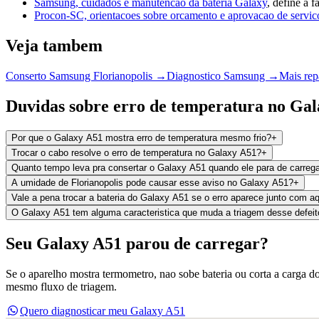
Samsung, cuidados e manutencao da bateria Galaxy
, define a 
Procon-SC, orientacoes sobre orcamento e aprovacao de servic
Veja tambem
Conserto Samsung Florianopolis →
Diagnostico Samsung →
Mais rep
Duvidas sobre erro de temperatura no Ga
Por que o Galaxy A51 mostra erro de temperatura mesmo frio?
+
Trocar o cabo resolve o erro de temperatura no Galaxy A51?
+
Quanto tempo leva pra consertar o Galaxy A51 quando ele para de carreg
A umidade de Florianopolis pode causar esse aviso no Galaxy A51?
+
Vale a pena trocar a bateria do Galaxy A51 se o erro aparece junto com 
O Galaxy A51 tem alguma caracteristica que muda a triagem desse defeit
Seu Galaxy A51 parou de carregar?
Se o aparelho mostra termometro, nao sobe bateria ou corta a carga do
mesmo fluxo de triagem.
Quero diagnosticar meu Galaxy A51