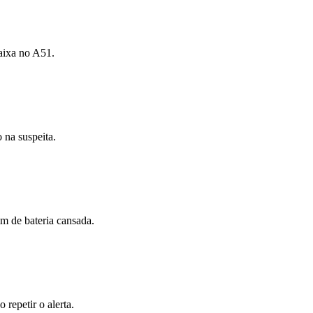
caixa no A51.
 na suspeita.
m de bateria cansada.
 repetir o alerta.