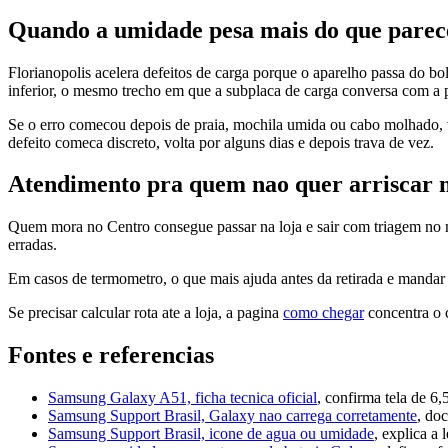
Quando a umidade pesa mais do que parec
Florianopolis acelera defeitos de carga porque o aparelho passa do bo
inferior, o mesmo trecho em que a subplaca de carga conversa com a p
Se o erro comecou depois de praia, mochila umida ou cabo molhado, 
defeito comeca discreto, volta por alguns dias e depois trava de vez.
Atendimento pra quem nao quer arriscar m
Quem mora no Centro consegue passar na loja e sair com triagem no me
erradas.
Em casos de termometro, o que mais ajuda antes da retirada e mandar 
Se precisar calcular rota ate a loja, a pagina
como chegar
concentra o 
Fontes e referencias
Samsung Galaxy A51, ficha tecnica oficial
, confirma tela de 6
Samsung Support Brasil, Galaxy nao carrega corretamente
, do
Samsung Support Brasil, icone de agua ou umidade
, explica a