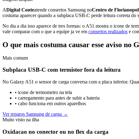
A
Digital Conte
atende consertos Samsung no
Centro de Florianopol
costuma aparecer quando a subplaca USB-C perde leitura correta do se
No dia a dia isso aparece de tres formas: o A51 mostra o icone de t
vale comparar com o que a equipe ja ve em
consertos realizados
e co
O que mais costuma causar esse aviso no 
Mais comum
Subplaca USB-C com termistor fora da leitura
No Galaxy A51 o sensor de carga conversa com a placa inferior. Quand
•
icone de termometro na tela
•
carregamento para antes de subir a bateria
•
cabo funciona em outros aparelhos
Ver reparos Samsung de carga →
Muito visto na ilha
Oxidacao no conector ou no flex da carga