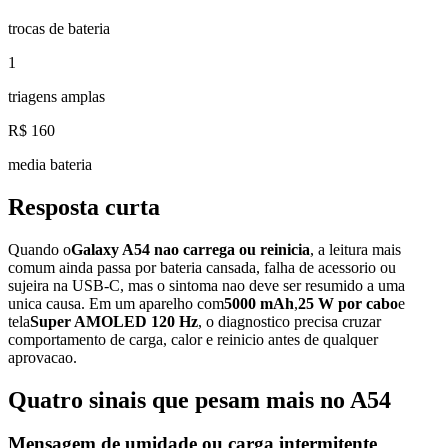
trocas de bateria
1
triagens amplas
R$ 160
media bateria
Resposta curta
Quando o
Galaxy A54 nao carrega ou reinicia
, a leitura mais
comum ainda passa por bateria cansada, falha de acessorio ou
sujeira na USB-C, mas o sintoma nao deve ser resumido a uma
unica causa. Em um aparelho com
5000 mAh
,
25 W por cabo
e
tela
Super AMOLED 120 Hz
, o diagnostico precisa cruzar
comportamento de carga, calor e reinicio antes de qualquer
aprovacao.
Quatro sinais que pesam mais no A54
Mensagem de umidade ou carga intermitente