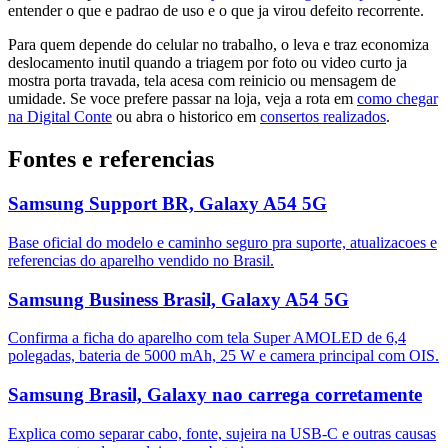
entender o que e padrao de uso e o que ja virou defeito recorrente.
Para quem depende do celular no trabalho, o leva e traz economiza
deslocamento inutil quando a triagem por foto ou video curto ja
mostra porta travada, tela acesa com reinicio ou mensagem de
umidade. Se voce prefere passar na loja, veja a rota em
como chegar
na Digital Conte
ou abra o historico em
consertos realizados
.
Fontes e referencias
Samsung Support BR, Galaxy A54 5G
Base oficial do modelo e caminho seguro pra suporte, atualizacoes e
referencias do aparelho vendido no Brasil.
Samsung Business Brasil, Galaxy A54 5G
Confirma a ficha do aparelho com tela Super AMOLED de 6,4
polegadas, bateria de 5000 mAh, 25 W e camera principal com OIS.
Samsung Brasil, Galaxy nao carrega corretamente
Explica como separar cabo, fonte, sujeira na USB-C e outras causas