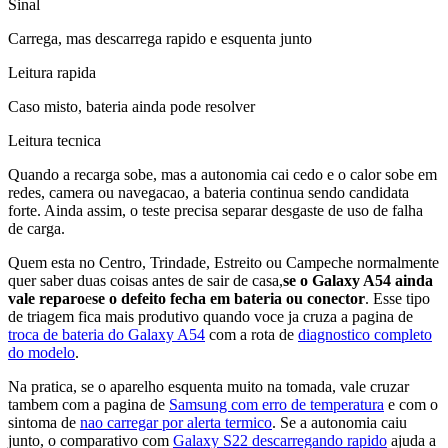
Sinal
Carrega, mas descarrega rapido e esquenta junto
Leitura rapida
Caso misto, bateria ainda pode resolver
Leitura tecnica
Quando a recarga sobe, mas a autonomia cai cedo e o calor sobe em
redes, camera ou navegacao, a bateria continua sendo candidata
forte. Ainda assim, o teste precisa separar desgaste de uso de falha
de carga.
Quem esta no Centro, Trindade, Estreito ou Campeche normalmente
quer saber duas coisas antes de sair de casa,
se o Galaxy A54 ainda
vale reparo
e
se o defeito fecha em bateria ou conector
. Esse tipo
de triagem fica mais produtivo quando voce ja cruza a pagina de
troca de bateria do Galaxy A54
com a rota de
diagnostico completo
do modelo
.
Na pratica, se o aparelho esquenta muito na tomada, vale cruzar
tambem com a pagina de
Samsung com erro de temperatura
e com o
sintoma de
nao carregar por alerta termico
. Se a autonomia caiu
junto, o comparativo com
Galaxy S22 descarregando rapido
ajuda a