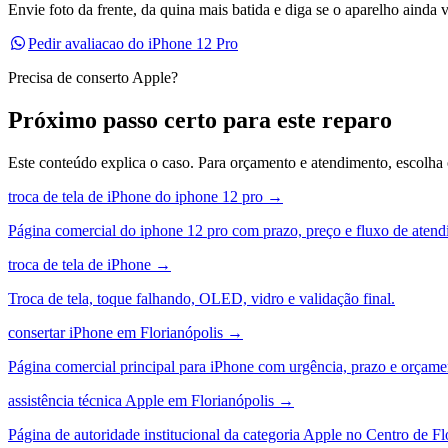
Envie foto da frente, da quina mais batida e diga se o aparelho ainda
Pedir avaliacao do iPhone 12 Pro
Precisa de conserto Apple?
Próximo passo certo para este reparo
Este conteúdo explica o caso. Para orçamento e atendimento, escolha
troca de tela de iPhone do iphone 12 pro
→
Página comercial do iphone 12 pro com prazo, preço e fluxo de atend
troca de tela de iPhone
→
Troca de tela, toque falhando, OLED, vidro e validação final.
consertar iPhone em Florianópolis
→
Página comercial principal para iPhone com urgência, prazo e orçame
assistência técnica Apple em Florianópolis
→
Página de autoridade institucional da categoria Apple no Centro de Fl