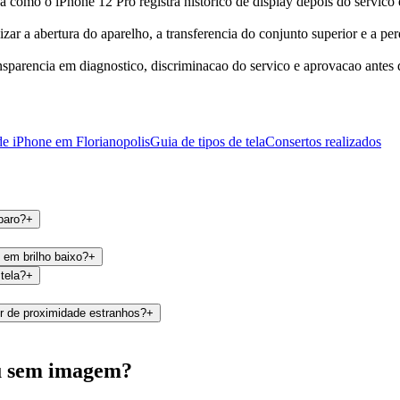
a como o iPhone 12 Pro registra historico de display depois do servico 
izar a abertura do aparelho, a transferencia do conjunto superior e a 
ansparencia em diagnostico, discriminacao do servico e aprovacao antes
de iPhone em Florianopolis
Guia de tipos de tela
Consertos realizados
paro?
+
 em brilho baixo?
+
tela?
+
or de proximidade estranhos?
+
ou sem imagem?