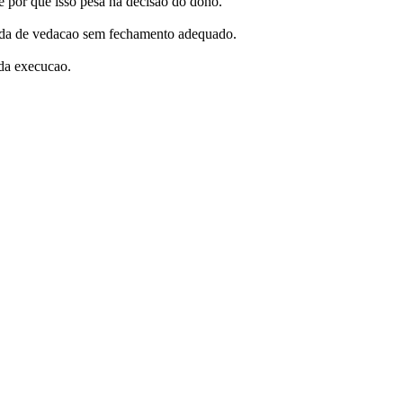
e por que isso pesa na decisao do dono.
perda de vedacao sem fechamento adequado.
 da execucao.