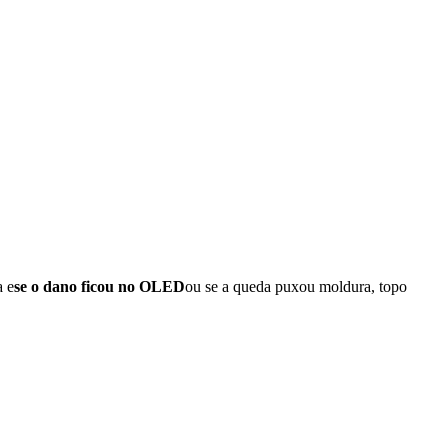
a e
se o dano ficou no OLED
ou se a queda puxou moldura, topo