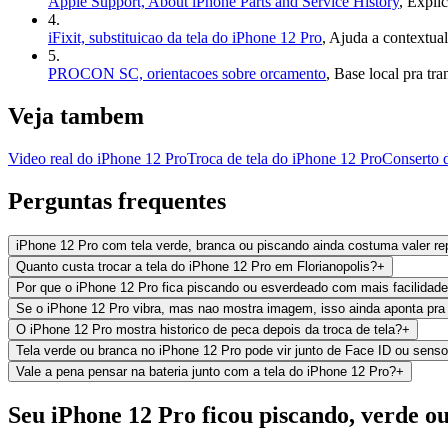
Apple Support, About iPhone Parts and Service History
,
Explic
4
.
iFixit, substituicao da tela do iPhone 12 Pro
,
Ajuda a contextual
5
.
PROCON SC, orientacoes sobre orcamento
,
Base local pra tr
Veja tambem
Video real do iPhone 12 Pro
Troca de tela do iPhone 12 Pro
Conserto 
Perguntas frequentes
iPhone 12 Pro com tela verde, branca ou piscando ainda costuma valer re
Quanto custa trocar a tela do iPhone 12 Pro em Florianopolis?
+
Por que o iPhone 12 Pro fica piscando ou esverdeado com mais facilidade
Se o iPhone 12 Pro vibra, mas nao mostra imagem, isso ainda aponta pra 
O iPhone 12 Pro mostra historico de peca depois da troca de tela?
+
Tela verde ou branca no iPhone 12 Pro pode vir junto de Face ID ou sens
Vale a pena pensar na bateria junto com a tela do iPhone 12 Pro?
+
Seu iPhone 12 Pro ficou piscando, verde 