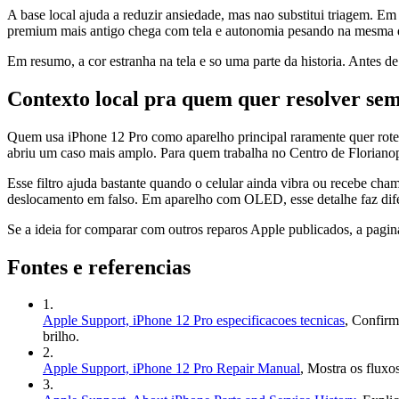
A base local ajuda a reduzir ansiedade, mas nao substitui triagem. 
premium mais antigo chega com tela e autonomia pesando na mesma 
Em resumo, a cor estranha na tela e so uma parte da historia. Antes 
Contexto local pra quem quer resolver sem
Quem usa iPhone 12 Pro como aparelho principal raramente quer roteir
abriu um caso mais amplo. Para quem trabalha no Centro de Florianopoli
Esse filtro ajuda bastante quando o celular ainda vibra ou recebe c
deslocamento em falso. Em aparelho com OLED, esse detalhe faz dife
Se a ideia for comparar com outros reparos Apple publicados, a pagin
Fontes e referencias
1
.
Apple Support, iPhone 12 Pro especificacoes tecnicas
,
Confirma
brilho.
2
.
Apple Support, iPhone 12 Pro Repair Manual
,
Mostra os fluxo
3
.