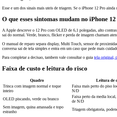
Esse e um dos sinais mais uteis de triagem. Se o iPhone 12 Pro ainda r
O que esses sintomas mudam no iPhone 12
A Apple descreve o 12 Pro com OLED de 6,1 polegadas, alto contraste e
sai do normal. Verde, branco, flicker e perda de imagem chamam ate
O manual de reparo separa display, Multi Touch, sensor de proximida
conversa sai de tela simples e entra em um caso que pede mais cuida
Para completar a decisao, tambem vale consultar o guia
tela original
Faixa de custo e leitura do risco
Quadro
Leitura de 
Trinca com imagem normal e toque
Faixa mais perto do piso lo
inteiro
N/D
Faixa perto da media local,
OLED piscando, verde ou branco
de N/D
Sem imagem, quina amassada e topo
Triagem obrigatoria, pode
estranho