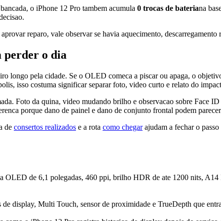
Em bancada, o iPhone 12 Pro tambem acumula
0
trocas de bateria
na bas
decisao.
de aprovar reparo, vale observar se havia aquecimento, descarregamento
 perder o dia
o longo pela cidade. Se o OLED comeca a piscar ou apaga, o objetivo e
s, isso costuma significar separar foto, video curto e relato do impact
hamada. Foto da quina, video mudando brilho e observacao sobre Face I
renca porque dano de painel e dano de conjunto frontal podem parecer 
a de
consertos realizados
e a rota
como chegar
ajudam a fechar o passo 
 OLED de 6,1 polegadas, 460 ppi, brilho HDR de ate 1200 nits, A14 B
s de display, Multi Touch, sensor de proximidade e TrueDepth que entr