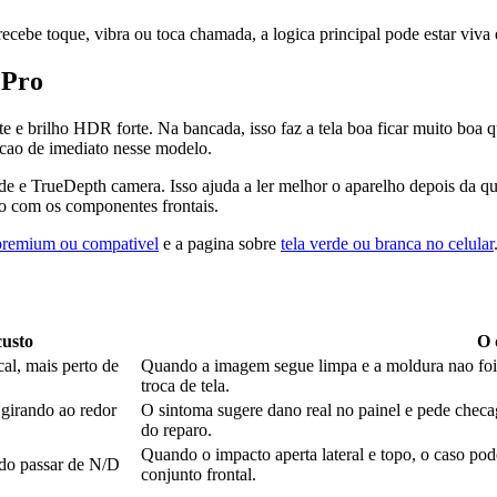
ecebe toque, vibra ou toca chamada, a logica principal pode estar viva 
 Pro
 brilho HDR forte. Na bancada, isso faz a tela boa ficar muito boa qua
ncao de imediato nesse modelo.
de e TrueDepth camera. Isso ajuda a ler melhor o aparelho depois da 
do com os componentes frontais.
, premium ou compativel
e a pagina sobre
tela verde ou branca no celular
custo
O 
cal, mais perto de
Quando a imagem segue limpa e a moldura nao foi p
troca de tela.
 girando ao redor
O sintoma sugere dano real no painel e pede checa
do reparo.
Quando o impacto aperta lateral e topo, o caso pode
ndo passar de N/D
conjunto frontal.