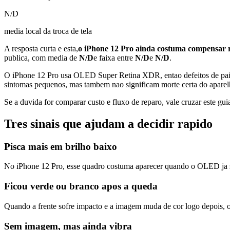
N/D
media local da troca de tela
A resposta curta e esta,
o iPhone 12 Pro ainda costuma compensar 
publica, com media de
N/D
e faixa entre
N/D
e
N/D
.
O iPhone 12 Pro usa OLED Super Retina XDR, entao defeitos de painel
sintomas pequenos, mas tambem nao significam morte certa do aparelh
Se a duvida for comparar custo e fluxo de reparo, vale cruzar este gu
Tres sinais que ajudam a decidir rapido
Pisca mais em brilho baixo
No iPhone 12 Pro, esse quadro costuma aparecer quando o OLED ja sa
Ficou verde ou branco apos a queda
Quando a frente sofre impacto e a imagem muda de cor logo depois, o p
Sem imagem, mas ainda vibra