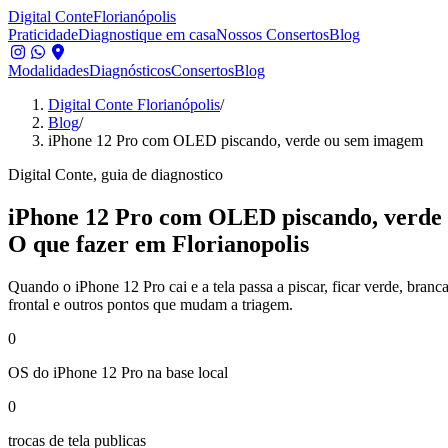
Digital Conte
Florianópolis
Praticidade
Diagnostique em casa
Nossos Consertos
Blog
Modalidades
Diagnósticos
Consertos
Blog
Digital Conte Florianópolis
/
Blog
/
iPhone 12 Pro com OLED piscando, verde ou sem imagem
Digital Conte, guia de diagnostico
iPhone 12 Pro com OLED piscando, verde
O que fazer em Florianopolis
Quando o iPhone 12 Pro cai e a tela passa a piscar, ficar verde, branc
frontal e outros pontos que mudam a triagem.
0
OS do iPhone 12 Pro na base local
0
trocas de tela publicas