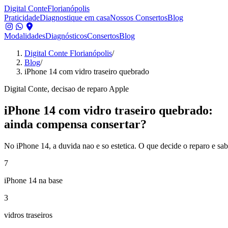
Digital Conte
Florianópolis
Praticidade
Diagnostique em casa
Nossos Consertos
Blog
Modalidades
Diagnósticos
Consertos
Blog
Digital Conte Florianópolis
/
Blog
/
iPhone 14 com vidro traseiro quebrado
Digital Conte, decisao de reparo Apple
iPhone 14 com vidro traseiro quebrado:
ainda compensa consertar?
No iPhone 14, a duvida nao e so estetica. O que decide o reparo e sab
7
iPhone 14 na base
3
vidros traseiros