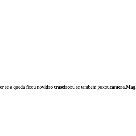
er se a queda ficou no
vidro traseiro
ou se tambem puxou
camera
,
Mag