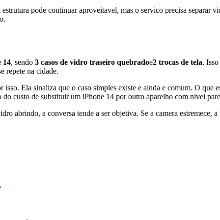
 estrutura pode continuar aproveitavel, mas o servico precisa separar v
io.
 14
, sendo
3
casos de vidro traseiro quebrado
e
2
trocas de tela
. Isso
e repete na cidade.
or isso. Ela sinaliza que o caso simples existe e ainda e comum. O que 
 do custo de substituir um iPhone 14 por outro aparelho com nivel pare
idro abrindo, a conversa tende a ser objetiva. Se a camera estremece, a 
.