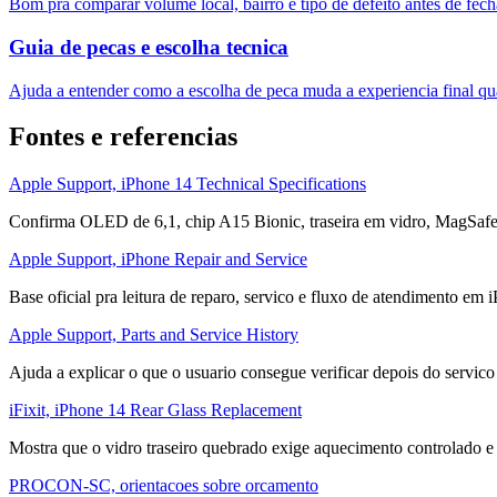
Bom pra comparar volume local, bairro e tipo de defeito antes de fech
Guia de pecas e escolha tecnica
Ajuda a entender como a escolha de peca muda a experiencia final qua
Fontes e referencias
Apple Support, iPhone 14 Technical Specifications
Confirma OLED de 6,1, chip A15 Bionic, traseira em vidro, MagSafe,
Apple Support, iPhone Repair and Service
Base oficial pra leitura de reparo, servico e fluxo de atendimento em 
Apple Support, Parts and Service History
Ajuda a explicar o que o usuario consegue verificar depois do servico
iFixit, iPhone 14 Rear Glass Replacement
Mostra que o vidro traseiro quebrado exige aquecimento controlado e
PROCON-SC, orientacoes sobre orcamento