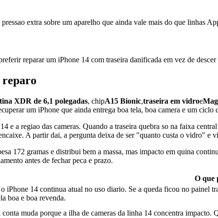
e pressao extra sobre um aparelho que ainda vale mais do que linhas App
eferir reparar um iPhone 14 com traseira danificada em vez de descer 
 reparo
ina XDR de 6,1 polegadas
, chip
A15 Bionic
,
traseira em vidro
e
Mag
ecuperar um iPhone que ainda entrega boa tela, boa camera e um ciclo 
 e a regiao das cameras. Quando a traseira quebra so na faixa central 
 encaixe. A partir dai, a pergunta deixa de ser "quanto custa o vidro" e 
sa 172 gramas e distribui bem a massa, mas impacto em quina continua
hamento antes de fechar peca e prazo.
O que 
o iPhone 14 continua atual no uso diario. Se a queda ficou no painel t
ela boa e boa revenda.
 conta muda porque a ilha de cameras da linha 14 concentra impacto. Qu