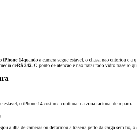
do iPhone 14
quando a camera segue estavel, o chassi nao entortou e a qu
 media de
R$ 342
. O ponto de atencao e nao tratar todo vidro traseiro 
ura
e estavel, o iPhone 14 costuma continuar na zona racional de reparo.
a
 a ilha de cameras ou deformou a traseira perto da carga sem fio, o se