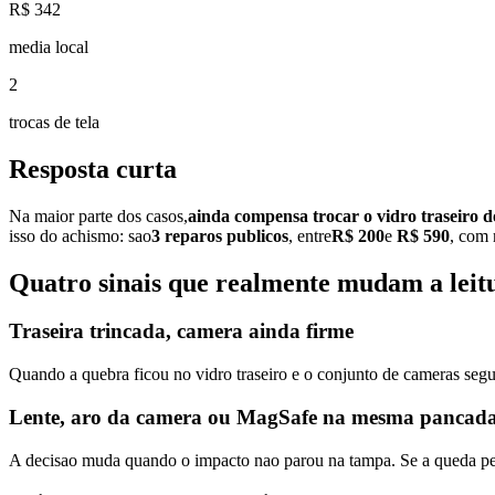
R$ 342
media local
2
trocas de tela
Resposta curta
Na maior parte dos casos,
ainda compensa trocar o vidro traseiro 
isso do achismo: sao
3
reparos publicos
, entre
R$ 200
e
R$ 590
, com
Quatro sinais que realmente mudam a leit
Traseira trincada, camera ainda firme
Quando a quebra ficou no vidro traseiro e o conjunto de cameras segu
Lente, aro da camera ou MagSafe na mesma pancad
A decisao muda quando o impacto nao parou na tampa. Se a queda pegou