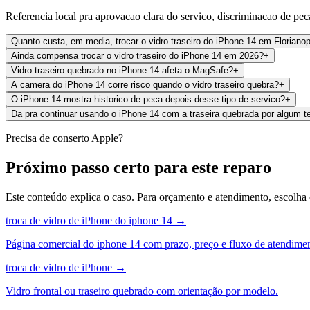
Referencia local pra aprovacao clara do servico, discriminacao de peca
Quanto custa, em media, trocar o vidro traseiro do iPhone 14 em Florianop
Ainda compensa trocar o vidro traseiro do iPhone 14 em 2026?
+
Vidro traseiro quebrado no iPhone 14 afeta o MagSafe?
+
A camera do iPhone 14 corre risco quando o vidro traseiro quebra?
+
O iPhone 14 mostra historico de peca depois desse tipo de servico?
+
Da pra continuar usando o iPhone 14 com a traseira quebrada por algum 
Precisa de conserto Apple?
Próximo passo certo para este reparo
Este conteúdo explica o caso. Para orçamento e atendimento, escolha
troca de vidro de iPhone do iphone 14
→
Página comercial do iphone 14 com prazo, preço e fluxo de atendime
troca de vidro de iPhone
→
Vidro frontal ou traseiro quebrado com orientação por modelo.