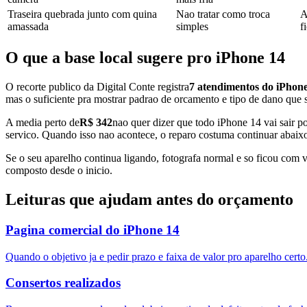
Traseira quebrada junto com quina
Nao tratar como troca
A
amassada
simples
f
O que a base local sugere pro iPhone 14
O recorte publico da Digital Conte registra
7
atendimentos do iPhone
mas o suficiente pra mostrar padrao de orcamento e tipo de dano que s
A media perto de
R$ 342
nao quer dizer que todo iPhone 14 vai sair p
servico. Quando isso nao acontece, o reparo costuma continuar abaixo
Se o seu aparelho continua ligando, fotografa normal e so ficou com v
composto desde o inicio.
Leituras que ajudam antes do orçamento
Pagina comercial do iPhone 14
Quando o objetivo ja e pedir prazo e faixa de valor pro aparelho certo
Consertos realizados