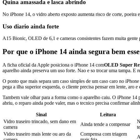
Quina amassada e lasca abrindo
No iPhone 14, o vidro aberto exposto aumenta risco de corte, poeira 
Uso diario ainda forte
A15 Bionic, OLED de 6,1 e cameras consistentes fazem muita gente pr
Por que o iPhone 14 ainda segura bem esse
A ficha oficial da Apple posiciona o iPhone 14 com
OLED Super Ret
aparelho ainda preserva um uso forte. Nao e so trocar uma tampa. E r
O ponto que mais separa um caso simples de um caso caro no iPhone 14
pega a ilha superior esquerda, o cliente precisa pensar em lente, aro e
Tambem vale olhar para a forma como o aparelho caiu. O iPhone 14 pe
abriu, o reparo ainda pode valer, mas o tecnico precisa confirmar alin
Sinal
Leitura
Vidro traseiro trincado, sem dano em
N
Ainda tende a compensar
camera
t
Vidro traseiro mais lente ou aro da
Compensa com triagem
A
camera
mais fria