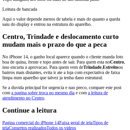
Leitura de bancada
Aqui o valor depende menos de tabela e mais do quanto a queda
saiu do display e entrou na estrutura do aparelho.
Centro, Trindade e deslocamento curto
mudam mais o prazo do que a peca
No iPhone 14, o ganho local aparece quando o cliente manda foto
boa de quina, frente e topo antes de sair. Para quem esta no
Centro
,
isso encurta a aprovacao. Para quem vem de
Trindade
,
Estreito
ou
bairros mais distantes, evita ir ate a loja com expectativa de faixa
limpa num aparelho que talvez ja tenha dano estrutural.
Se a duvida principal for urgencia e nao preco, compare este post
com
a pagina sobre troca no mesmo dia
e com
a leitura de
atendimento no Centro
.
Continue a leitura
Pagina comercial do iPhone 14
Faixa geral de tela
Tipos de
tela
Consertos realizados
Todos os videos