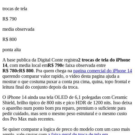
trocas de tela
R$ 790
media observada
R$ 800
ponta alta
A base publica da Digital Conte registra
2
trocas de tela do iPhone
14
, com media local em
R$ 790
e faixa observada entre
R$ 780
e
R$ 800
. Pra quem chega na
pagina comercial do iPhone 14
querendo comparar valor rapido, o video desta pagina ajuda a
mostrar o que costuma puxar a conta pra cima, quina, topo frontal e
leitura final do conjunto depois da troca.
O iPhone 14 ainda usa tela OLED de 6,1 polegadas com Ceramic
Shield, brilho tipico de 800 nits e pico HDR de 1200 nits. Isso deixa
o aparelho num ponto bom pra reparo, premium o suficiente para
pedir cuidado, mas sem o mesmo peso estrutural e o mesmo custo
dos Pro Max mais recentes.
Se quiser comparar a logica de preco do modelo com um caso mais
amplo, vale cruzar com
a faixa geral de troca de tela em