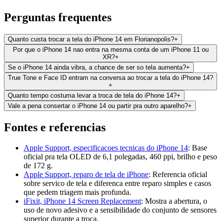
Perguntas frequentes
Quanto custa trocar a tela do iPhone 14 em Florianopolis?
+
Por que o iPhone 14 nao entra na mesma conta de um iPhone 11 ou
XR?
+
Se o iPhone 14 ainda vibra, a chance de ser so tela aumenta?
+
True Tone e Face ID entram na conversa ao trocar a tela do iPhone 14?
+
Quanto tempo costuma levar a troca de tela do iPhone 14?
+
Vale a pena consertar o iPhone 14 ou partir pra outro aparelho?
+
Fontes e referencias
Apple Support, especificacoes tecnicas do iPhone 14
:
Base
oficial pra tela OLED de 6,1 polegadas, 460 ppi, brilho e peso
de 172 g.
Apple Support, reparo de tela de iPhone
:
Referencia oficial
sobre servico de tela e diferenca entre reparo simples e casos
que pedem triagem mais profunda.
iFixit, iPhone 14 Screen Replacement
:
Mostra a abertura, o
uso de novo adesivo e a sensibilidade do conjunto de sensores
superior durante a troca.