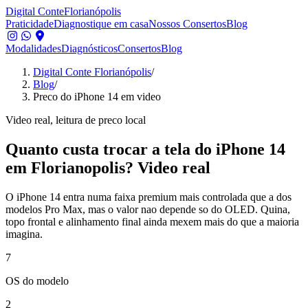
Digital Conte
Florianópolis
Praticidade
Diagnostique em casa
Nossos Consertos
Blog
Modalidades
Diagnósticos
Consertos
Blog
Digital Conte Florianópolis
/
Blog
/
Preco do iPhone 14 em video
Video real, leitura de preco local
Quanto custa trocar a tela do iPhone 14
em Florianopolis? Video real
O iPhone 14 entra numa faixa premium mais controlada que a dos
modelos Pro Max, mas o valor nao depende so do OLED. Quina,
topo frontal e alinhamento final ainda mexem mais do que a maioria
imagina.
7
OS do modelo
2