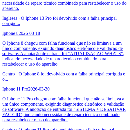
necessidade de reparo técnico combinado para restabelecer o uso do
aparelho.
Ingleses
·
O Iphone 13 Pro foi devolvido com a falha principal
corrigid
...
Iphone 8
2026-03-18
O Iphone 8 chegou com falha funcional que não se limitava a um
único componente, exigindo diagnóstico eletrônico e validação de
software. A anotação de entrada foi "ATUALIZAÇAO WHATS",
indicando necessidade de reparo técnico combinado para
restabelecer o uso do aparelho.
Centro
·
O Iphone 8 foi devolvido com a falha principal corrigida e
o
...
Iphone 11 Pro
2026-03-30
O Iphone 11 Pro chegou com falha funcional que não se limitava a
um único componente, exigindo diagnóstico eletrônico e validação
de software. A anotação de entrada foi "SISTEMA + DESATIVAR
FACE ID", indicando necessidade de reparo técnico combinado
para restabelecer o uso do aparelho.
Centro
·
O Iphone 11 Pro foi devolvido com a falha principal