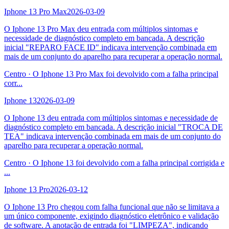
Iphone 13 Pro Max
2026-03-09
O Iphone 13 Pro Max deu entrada com múltiplos sintomas e
necessidade de diagnóstico completo em bancada. A descrição
inicial "REPARO FACE ID" indicava intervenção combinada em
mais de um conjunto do aparelho para recuperar a operação normal.
Centro
·
O Iphone 13 Pro Max foi devolvido com a falha principal
corr
...
Iphone 13
2026-03-09
O Iphone 13 deu entrada com múltiplos sintomas e necessidade de
diagnóstico completo em bancada. A descrição inicial "TROCA DE
TEA" indicava intervenção combinada em mais de um conjunto do
aparelho para recuperar a operação normal.
Centro
·
O Iphone 13 foi devolvido com a falha principal corrigida e
...
Iphone 13 Pro
2026-03-12
O Iphone 13 Pro chegou com falha funcional que não se limitava a
um único componente, exigindo diagnóstico eletrônico e validação
de software. A anotação de entrada foi "LIMPEZA", indicando