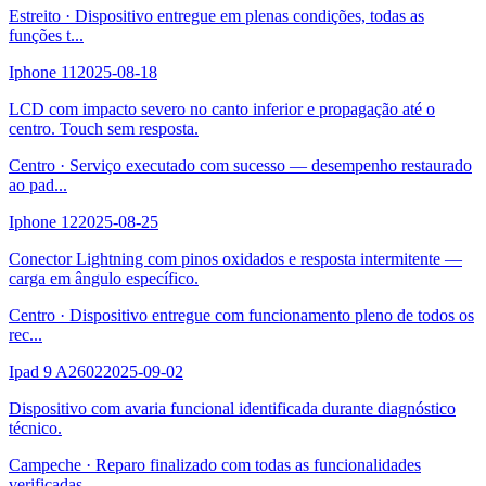
Estreito
·
Dispositivo entregue em plenas condições, todas as
funções t
...
Iphone 11
2025-08-18
LCD com impacto severo no canto inferior e propagação até o
centro. Touch sem resposta.
Centro
·
Serviço executado com sucesso — desempenho restaurado
ao pad
...
Iphone 12
2025-08-25
Conector Lightning com pinos oxidados e resposta intermitente —
carga em ângulo específico.
Centro
·
Dispositivo entregue com funcionamento pleno de todos os
rec
...
Ipad 9 A2602
2025-09-02
Dispositivo com avaria funcional identificada durante diagnóstico
técnico.
Campeche
·
Reparo finalizado com todas as funcionalidades
verificadas.
...