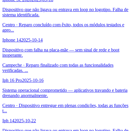
Dispositivo que não ligava ou entrava em loop no logotipo. Falha de
sistema identificada.
Centro
·
Reparo concluído com êxito, todos os módulos testados e
apro
...
Iphone 14
2025-10-14
Dispositivo com falha na placa-mãe — sem sinal de rede e boot
inoperante.
Campeche
·
Reparo finalizado com todas as funcionalidades
verificadas.
...
Iph 16 Pro
2025-10-16
Sistema operacional comprometido — aplicativos travando e bateria
drenando anormalmente.
Centro
·
Dispositivo entregue em plenas condições, todas as funções
t
...
Iph 14
2025-10-22
Dispositivo que não ligava ou entrava em loop no logotipo. Falha de