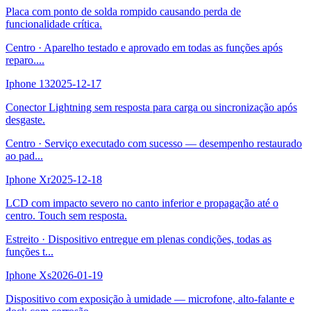
Placa com ponto de solda rompido causando perda de
funcionalidade crítica.
Centro
·
Aparelho testado e aprovado em todas as funções após
reparo.
...
Iphone 13
2025-12-17
Conector Lightning sem resposta para carga ou sincronização após
desgaste.
Centro
·
Serviço executado com sucesso — desempenho restaurado
ao pad
...
Iphone Xr
2025-12-18
LCD com impacto severo no canto inferior e propagação até o
centro. Touch sem resposta.
Estreito
·
Dispositivo entregue em plenas condições, todas as
funções t
...
Iphone Xs
2026-01-19
Dispositivo com exposição à umidade — microfone, alto-falante e