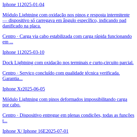
Iphone 11
2025-01-04
Módulo Lightning com oxidação nos pinos e resposta intermitente
— dispositivo só carregava em ângulo específico, indicando pad
danificado na placa.
Centro
·
Carga via cabo estabilizada com carga rápida funcionando
em
...
Iphone 11
2025-03-10
Dock Lightning com oxidação nos terminais e curto-circuito parcial.
Centro
·
Serviço concluído com qualidade técnica verificada.
Garantia
...
Iphone Xr
2025-06-05
Módulo Lightning com pinos deformados impossibilitando carga
por cabo.
Centro
·
Dispositivo entregue em plenas condições, todas as funções
t
...
Iphone X/ Iphone 16E
2025-07-01