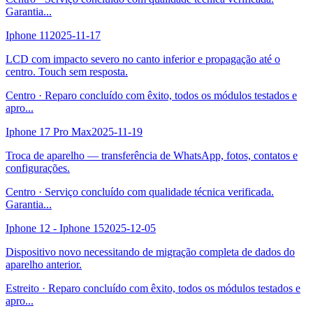
Garantia
...
Iphone 11
2025-11-17
LCD com impacto severo no canto inferior e propagação até o
centro. Touch sem resposta.
Centro
·
Reparo concluído com êxito, todos os módulos testados e
apro
...
Iphone 17 Pro Max
2025-11-19
Troca de aparelho — transferência de WhatsApp, fotos, contatos e
configurações.
Centro
·
Serviço concluído com qualidade técnica verificada.
Garantia
...
Iphone 12 - Iphone 15
2025-12-05
Dispositivo novo necessitando de migração completa de dados do
aparelho anterior.
Estreito
·
Reparo concluído com êxito, todos os módulos testados e
apro
...