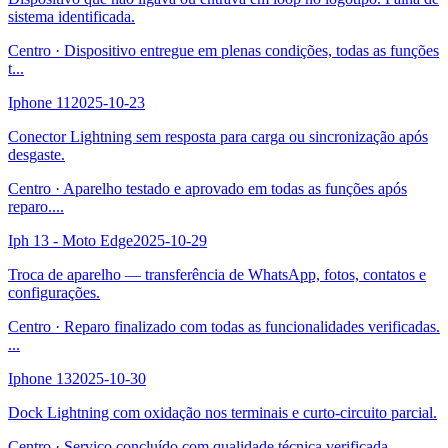
sistema identificada.
Centro
·
Dispositivo entregue em plenas condições, todas as funções
t
...
Iphone 11
2025-10-23
Conector Lightning sem resposta para carga ou sincronização após
desgaste.
Centro
·
Aparelho testado e aprovado em todas as funções após
reparo.
...
Iph 13 - Moto Edge
2025-10-29
Troca de aparelho — transferência de WhatsApp, fotos, contatos e
configurações.
Centro
·
Reparo finalizado com todas as funcionalidades verificadas.
...
Iphone 13
2025-10-30
Dock Lightning com oxidação nos terminais e curto-circuito parcial.
Centro
·
Serviço concluído com qualidade técnica verificada.