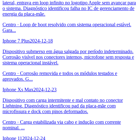
lateral, entrava em loop infinito no logotipo Apple sem avançar para
o sistema. Diagnóstico identificou falha no IC de gerenciamento de
energia da placa-mãe.
Centro
·
Loop de boot resolvido com sistema operacional estável.
Gara
...
Iphone 7 Plus
2024-12-18
Dispositivo submerso em água salgada por período indeterminado.
Corrosão visível nos conectores internos, microfone sem resposta e
sistema operacional instável.
Centro
·
Corrosão removida e todos os módulos testados e
aprovados. G
...
Iphone Xs Max
2024-12-23
Dispositivo com carga intermitente e mal contato no conector
Lightning. Diagnóstico identificou pad da placa-mãe com
microfissura e dock com pinos deformados.
Centro
·
Carga estabilizada via cabo e indução com corrente
nominal.
...
Iphone 11
2024-12-24