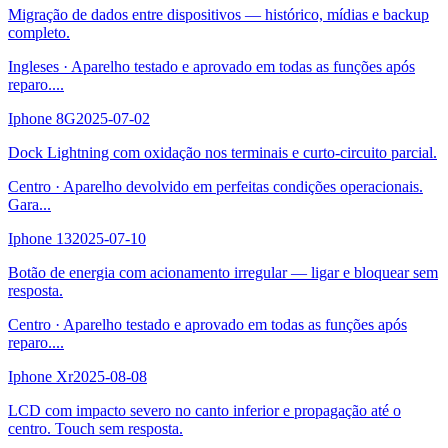
Migração de dados entre dispositivos — histórico, mídias e backup
completo.
Ingleses
·
Aparelho testado e aprovado em todas as funções após
reparo.
...
Iphone 8G
2025-07-02
Dock Lightning com oxidação nos terminais e curto-circuito parcial.
Centro
·
Aparelho devolvido em perfeitas condições operacionais.
Gara
...
Iphone 13
2025-07-10
Botão de energia com acionamento irregular — ligar e bloquear sem
resposta.
Centro
·
Aparelho testado e aprovado em todas as funções após
reparo.
...
Iphone Xr
2025-08-08
LCD com impacto severo no canto inferior e propagação até o
centro. Touch sem resposta.