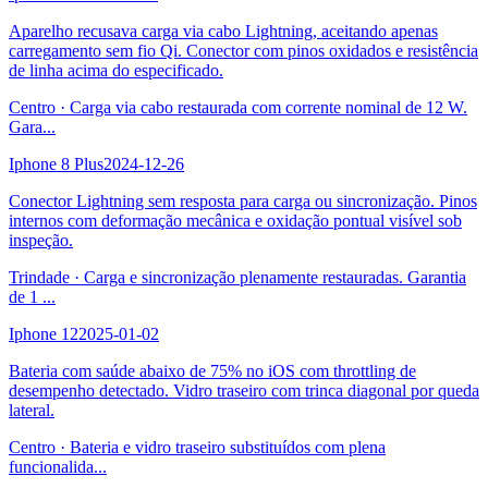
Aparelho recusava carga via cabo Lightning, aceitando apenas
carregamento sem fio Qi. Conector com pinos oxidados e resistência
de linha acima do especificado.
Centro
·
Carga via cabo restaurada com corrente nominal de 12 W.
Gara
...
Iphone 8 Plus
2024-12-26
Conector Lightning sem resposta para carga ou sincronização. Pinos
internos com deformação mecânica e oxidação pontual visível sob
inspeção.
Trindade
·
Carga e sincronização plenamente restauradas. Garantia
de 1
...
Iphone 12
2025-01-02
Bateria com saúde abaixo de 75% no iOS com throttling de
desempenho detectado. Vidro traseiro com trinca diagonal por queda
lateral.
Centro
·
Bateria e vidro traseiro substituídos com plena
funcionalida
...