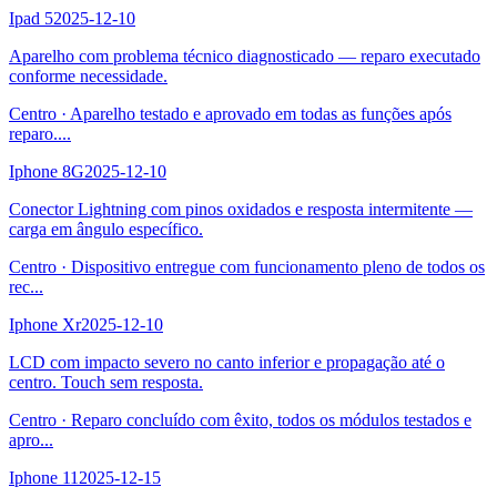
Ipad 5
2025-12-10
Aparelho com problema técnico diagnosticado — reparo executado
conforme necessidade.
Centro
·
Aparelho testado e aprovado em todas as funções após
reparo.
...
Iphone 8G
2025-12-10
Conector Lightning com pinos oxidados e resposta intermitente —
carga em ângulo específico.
Centro
·
Dispositivo entregue com funcionamento pleno de todos os
rec
...
Iphone Xr
2025-12-10
LCD com impacto severo no canto inferior e propagação até o
centro. Touch sem resposta.
Centro
·
Reparo concluído com êxito, todos os módulos testados e
apro
...
Iphone 11
2025-12-15