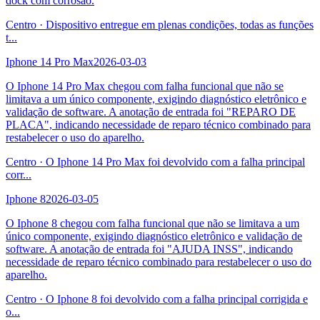
dock com corrosão.
Centro
·
Dispositivo entregue em plenas condições, todas as funções
t
...
Iphone 14 Pro Max
2026-03-03
O Iphone 14 Pro Max chegou com falha funcional que não se
limitava a um único componente, exigindo diagnóstico eletrônico e
validação de software. A anotação de entrada foi "REPARO DE
PLACA", indicando necessidade de reparo técnico combinado para
restabelecer o uso do aparelho.
Centro
·
O Iphone 14 Pro Max foi devolvido com a falha principal
corr
...
Iphone 8
2026-03-05
O Iphone 8 chegou com falha funcional que não se limitava a um
único componente, exigindo diagnóstico eletrônico e validação de
software. A anotação de entrada foi "AJUDA INSS", indicando
necessidade de reparo técnico combinado para restabelecer o uso do
aparelho.
Centro
·
O Iphone 8 foi devolvido com a falha principal corrigida e
o
...