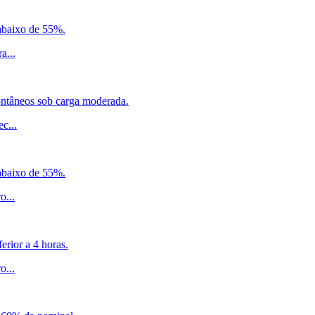
 abaixo de 55%.
ra
...
ontâneos sob carga moderada.
ec
...
 abaixo de 55%.
ro
...
erior a 4 horas.
ro
...