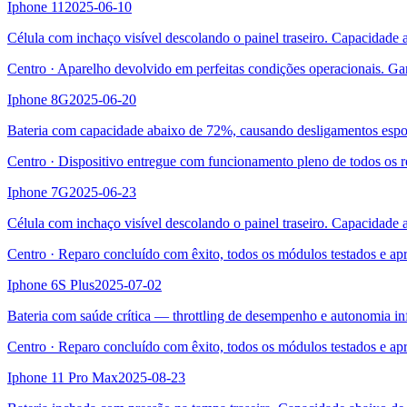
Iphone 11
2025-06-10
Célula com inchaço visível descolando o painel traseiro. Capacidade
Centro
·
Aparelho devolvido em perfeitas condições operacionais. Ga
Iphone 8G
2025-06-20
Bateria com capacidade abaixo de 72%, causando desligamentos esp
Centro
·
Dispositivo entregue com funcionamento pleno de todos os r
Iphone 7G
2025-06-23
Célula com inchaço visível descolando o painel traseiro. Capacidade
Centro
·
Reparo concluído com êxito, todos os módulos testados e ap
Iphone 6S Plus
2025-07-02
Bateria com saúde crítica — throttling de desempenho e autonomia inf
Centro
·
Reparo concluído com êxito, todos os módulos testados e ap
Iphone 11 Pro Max
2025-08-23