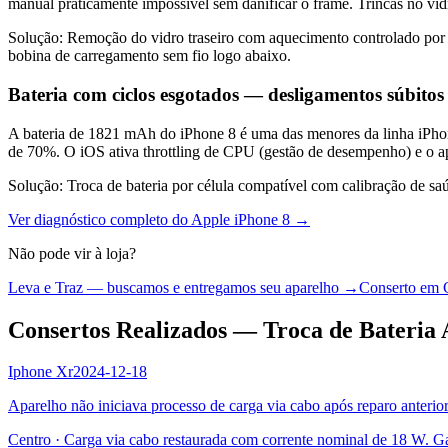
manual praticamente impossível sem danificar o frame. Trincas no v
Solução:
Remoção do vidro traseiro com aquecimento controlado por e
bobina de carregamento sem fio logo abaixo.
Bateria com ciclos esgotados — desligamentos súbito
A bateria de 1821 mAh do iPhone 8 é uma das menores da linha iPhon
de 70%. O iOS ativa throttling de CPU (gestão de desempenho) e o a
Solução:
Troca de bateria por célula compatível com calibração de sa
Ver diagnóstico completo do
Apple iPhone 8
→
Não pode vir à loja?
Leva e Traz — buscamos e entregamos seu aparelho →
Conserto em 
Consertos Realizados — Troca de Bateria 
Iphone Xr
2024-12-18
Aparelho não iniciava processo de carga via cabo após reparo anterior
Centro
·
Carga via cabo restaurada com corrente nominal de 18 W. G