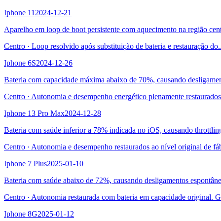
Iphone 11
2024-12-21
Aparelho em loop de boot persistente com aquecimento na região centr
Centro
·
Loop resolvido após substituição de bateria e restauração do
.
Iphone 6S
2024-12-26
Bateria com capacidade máxima abaixo de 70%, causando desligament
Centro
·
Autonomia e desempenho energético plenamente restaurados
Iphone 13 Pro Max
2024-12-28
Bateria com saúde inferior a 78% indicada no iOS, causando throttli
Centro
·
Autonomia e desempenho restaurados ao nível original de fá
Iphone 7 Plus
2025-01-10
Bateria com saúde abaixo de 72%, causando desligamentos espontân
Centro
·
Autonomia restaurada com bateria em capacidade original. G
Iphone 8G
2025-01-12