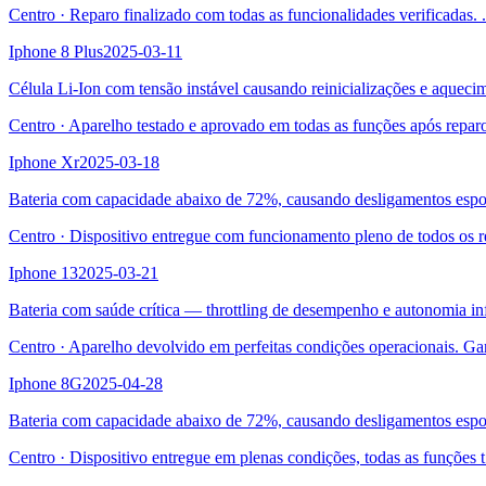
Centro
·
Reparo finalizado com todas as funcionalidades verificadas.
.
Iphone 8 Plus
2025-03-11
Célula Li-Ion com tensão instável causando reinicializações e aqueci
Centro
·
Aparelho testado e aprovado em todas as funções após repar
Iphone Xr
2025-03-18
Bateria com capacidade abaixo de 72%, causando desligamentos esp
Centro
·
Dispositivo entregue com funcionamento pleno de todos os r
Iphone 13
2025-03-21
Bateria com saúde crítica — throttling de desempenho e autonomia inf
Centro
·
Aparelho devolvido em perfeitas condições operacionais. Ga
Iphone 8G
2025-04-28
Bateria com capacidade abaixo de 72%, causando desligamentos esp
Centro
·
Dispositivo entregue em plenas condições, todas as funções t