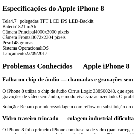
Especificações do
Apple iPhone 8
Tela
4.7" polegadas TFT LCD IPS LED-Backlit
Bateria
1821 mAh
Câmera Principal
4000x3000 pixels
Câmera Frontal
3072x2304 pixels
Peso
148 gramas
Sistema Operacional
iOS
Lançamento
22/09/2017
Problemas Conhecidos —
Apple iPhone 8
Falha no chip de áudio — chamadas e gravações sem
O iPhone 8 utiliza o chip de áudio Cirrus Logic 338S00248, que aprese
gravações de vídeo sem áudio, e modo viva-voz acinzentado. O proble
Solução:
Reparo por microssoldagem com reflow ou substituição do ch
Vidro traseiro trincado — colagem industrial dificul
O iPhone 8 foi o primeiro iPhone com traseira de vidro (para carregar 