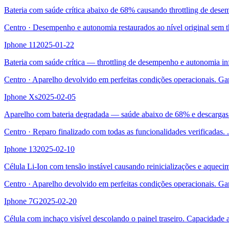
Bateria com saúde crítica abaixo de 68% causando throttling de des
Centro
·
Desempenho e autonomia restaurados ao nível original sem t
Iphone 11
2025-01-22
Bateria com saúde crítica — throttling de desempenho e autonomia inf
Centro
·
Aparelho devolvido em perfeitas condições operacionais. Ga
Iphone Xs
2025-02-05
Aparelho com bateria degradada — saúde abaixo de 68% e descargas
Centro
·
Reparo finalizado com todas as funcionalidades verificadas.
.
Iphone 13
2025-02-10
Célula Li-Ion com tensão instável causando reinicializações e aqueci
Centro
·
Aparelho devolvido em perfeitas condições operacionais. Ga
Iphone 7G
2025-02-20
Célula com inchaço visível descolando o painel traseiro. Capacidade