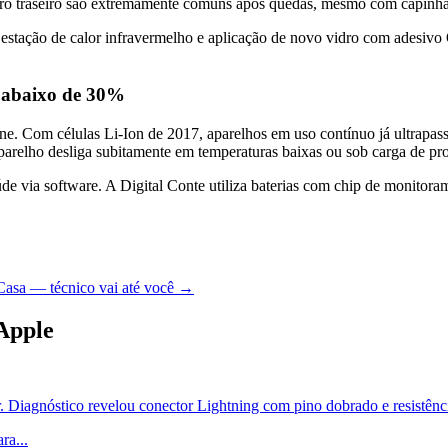
idro traseiro são extremamente comuns após quedas, mesmo com capinha
stação de calor infravermelho e aplicação de novo vidro com adesivo 
s abaixo de 30%
e. Com células Li-Ion de 2017, aparelhos em uso contínuo já ultrapas
parelho desliga subitamente em temperaturas baixas ou sob carga de pr
úde via software. A Digital Conte utiliza baterias com chip de monitora
Casa — técnico vai até você →
Apple
. Diagnóstico revelou conector Lightning com pino dobrado e resistênci
ara
...