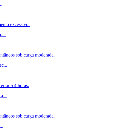
..
mento excessivo.
o.
...
ontâneos sob carga moderada.
ec
...
erior a 4 horas.
ra
...
ontâneos sob carga moderada.
...