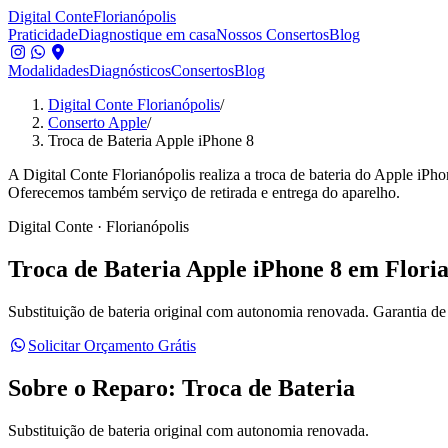
Digital Conte
Florianópolis
Praticidade
Diagnostique em casa
Nossos Consertos
Blog
Modalidades
Diagnósticos
Consertos
Blog
Digital Conte Florianópolis
/
Conserto Apple
/
Troca de Bateria Apple iPhone 8
A Digital Conte Florianópolis realiza a troca de bateria do Apple iPh
Oferecemos também serviço de retirada e entrega do aparelho.
Digital Conte · Florianópolis
Troca de Bateria
Apple iPhone 8
em Floria
Substituição de bateria original com autonomia renovada.
Garantia de 
Solicitar Orçamento Grátis
Sobre o Reparo:
Troca de Bateria
Substituição de bateria original com autonomia renovada.