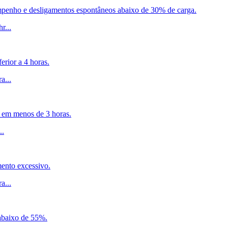
empenho e desligamentos espontâneos abaixo de 30% de carga.
hr
...
erior a 4 horas.
ra
...
 em menos de 3 horas.
..
mento excessivo.
ra
...
 abaixo de 55%.