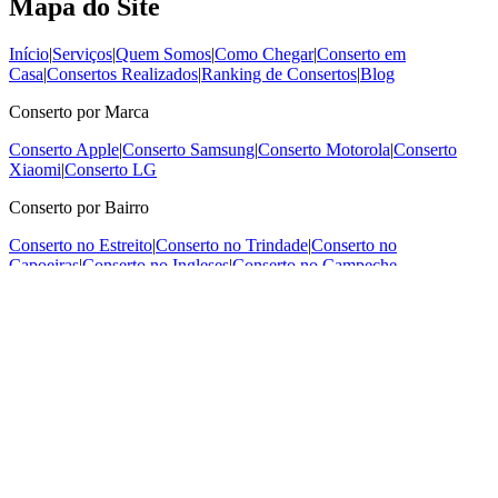
Mapa do Site
Início
|
Serviços
|
Quem Somos
|
Como Chegar
|
Conserto em
Casa
|
Consertos Realizados
|
Ranking de Consertos
|
Blog
Conserto por Marca
Conserto Apple
|
Conserto Samsung
|
Conserto Motorola
|
Conserto
Xiaomi
|
Conserto LG
Conserto por Bairro
Conserto no Estreito
|
Conserto no Trindade
|
Conserto no
Capoeiras
|
Conserto no Ingleses
|
Conserto no Campeche
Digital Conte Florianópolis
- CNPJ: 58.419.195/0001-99
Rua Araújo Figueiredo, 46 - Loja 5 - Centro, Florianópolis - SC,
88010-520
Seg-Sex 8:30–19:00 · Sáb 8:30–13:00
(48) 98809-0108
(48) 98809-0108