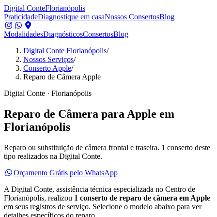
Digital Conte
Florianópolis
Praticidade
Diagnostique em casa
Nossos Consertos
Blog
Modalidades
Diagnósticos
Consertos
Blog
Digital Conte Florianópolis
/
Nossos Serviços
/
Conserto Apple
/
Reparo de Câmera Apple
Digital Conte · Florianópolis
Reparo de Câmera
para
Apple
em
Florianópolis
Reparo ou substituição de câmera frontal e traseira.
1 conserto deste
tipo realizados na Digital Conte.
Orçamento Grátis pelo WhatsApp
A Digital Conte, assistência técnica especializada no Centro de
Florianópolis, realizou
1
conserto
de
reparo de câmera
em
Apple
em seus registros de serviço.
Selecione o modelo abaixo para ver
detalhes específicos do reparo.