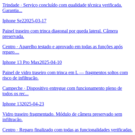
Trindade
·
Serviço concluído com qualidade técnica verificada.
Garantia
...
Iphone Se2
2025-03-17
Painel traseiro com trinca diagonal por queda lateral. Câmera
preservada.
Centro
·
Aparelho testado e aprovado em todas as funções após
reparo.
...
Iphone 13 Pro Max
2025-04-10
Painel de vidro traseiro com trinca em L — fragmentos soltos com
risco de infiltração.
Campeche
·
Dispositivo entregue com funcionamento pleno de
todos os rec
...
Iphone 13
2025-04-23
Vidro traseiro fragmentado. Módulo de câmera preservado sem
infiltração.
Centro
·
Reparo finalizado com todas as funcionalidades verificadas.