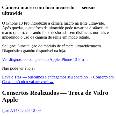
Câmera macro com foco incorreto — sensor
ultrawide
O iPhone 13 Pro introduziu a câmera macro na lente ultrawide.
Após quedas, o autofoco da ultrawide pode travar na distância de
macro (2 cm), causando fotos desfocadas em distâncias normais e
impedindo o uso da câmera de selfie em modo retrato.
Solução:
Substituição do módulo de câmera ultrawide/macro.
Diagnóstico gratuito disponível na loja.
Ver diagnóstico completo do
Apple iPhone 13 Pro
→
Não pode vir à loja?
Leva e Traz — buscamos e entregamos seu aparelho →
Conserto em
Casa — técnico vai até você →
Consertos Realizados — Troca de Vidro
Apple
Ipad A1475
2024-12-09