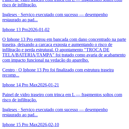
risco de infiltração.
Ingleses
·
Serviço executado com sucesso — desempenho
restaurado ao pad
...
Iphone 13 Pro
2026-01-02
O Iphone 13 Pro entrou em bancada com dano concentrado na parte
traseira, deixando a carcaça exposta e aumentando o risco de
infiltração e perda estrutural. O apontamento "TROCA DE
TELA/BATERIA/TAMPA" foi tratado como avaria de acabamento
com impacto funcional na vedação do aparelho.
Centro
·
O Iphone 13 Pro foi finalizado com estrutura traseira
recomp
...
Iphone 14 Pro Max
2026-01-21
Painel de vidro traseiro com trinca em L — fragmentos soltos com
risco de infiltração.
Ingleses
·
Serviço executado com sucesso — desempenho
restaurado ao pad
...
Iphone 15 Pro Max
2026-02-10