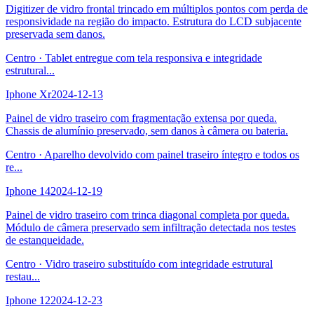
Digitizer de vidro frontal trincado em múltiplos pontos com perda de
responsividade na região do impacto. Estrutura do LCD subjacente
preservada sem danos.
Centro
·
Tablet entregue com tela responsiva e integridade
estrutural
...
Iphone Xr
2024-12-13
Painel de vidro traseiro com fragmentação extensa por queda.
Chassis de alumínio preservado, sem danos à câmera ou bateria.
Centro
·
Aparelho devolvido com painel traseiro íntegro e todos os
re
...
Iphone 14
2024-12-19
Painel de vidro traseiro com trinca diagonal completa por queda.
Módulo de câmera preservado sem infiltração detectada nos testes
de estanqueidade.
Centro
·
Vidro traseiro substituído com integridade estrutural
restau
...
Iphone 12
2024-12-23