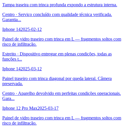
Tampa traseira com trinca profunda expondo a estrutura interna.
Centro
·
Serviço concluído com qualidade técnica verificada.
Garantia
...
Iphone 14
2025-02-12
Painel de vidro traseiro com trinca em L — fragmentos soltos com
risco de infiltração.
Estreito
·
Dispositivo entregue em plenas condições, todas as
funções t
...
Iphone 14
2025-03-12
Painel traseiro com trinca diagonal por queda lateral. Câmera
preservada.
Centro
·
Aparelho devolvido em perfeitas condições operacionais.
Gara
...
Iphone 12 Pro Max
2025-03-17
Painel de vidro traseiro com trinca em L — fragmentos soltos com
risco de infiltração.