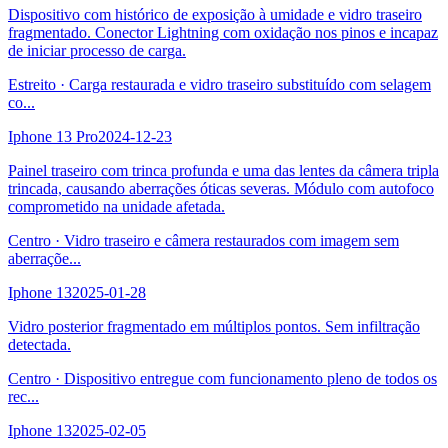
Dispositivo com histórico de exposição à umidade e vidro traseiro
fragmentado. Conector Lightning com oxidação nos pinos e incapaz
de iniciar processo de carga.
Estreito
·
Carga restaurada e vidro traseiro substituído com selagem
co
...
Iphone 13 Pro
2024-12-23
Painel traseiro com trinca profunda e uma das lentes da câmera tripla
trincada, causando aberrações óticas severas. Módulo com autofoco
comprometido na unidade afetada.
Centro
·
Vidro traseiro e câmera restaurados com imagem sem
aberraçõe
...
Iphone 13
2025-01-28
Vidro posterior fragmentado em múltiplos pontos. Sem infiltração
detectada.
Centro
·
Dispositivo entregue com funcionamento pleno de todos os
rec
...
Iphone 13
2025-02-05