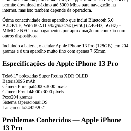
permite download máximo até 5000 Mbps para navegação na
internet, mas isto também depende da operadora.
Ótima conectividade deste aparelho que inclui Bluetooth 5.0 +
A2DP/LE, WiFi 802.11 a/b/g/n/ac/ax [wifi6] (2.4GHz, 5GHz) +
MIMO e NFC para pagamentos por aproximação ou conexão com
outros dispositivos.
Incluindo a bateria, o celular Apple iPhone 13 Pro (128GB) tem 204
gramas e é um aparelho muito fino com apenas 7,65mm.
Especificações do
Apple iPhone 13 Pro
Tela
6.1" polegadas Super Retina XDR OLED
Bateria
3095 mAh
Câmera Principal
4000x3000 pixels
Câmera Frontal
4000x3000 pixels
Peso
204 gramas
Sistema Operacional
iOS
Lançamento
24/09/2021
Problemas Conhecidos —
Apple iPhone
13 Pro