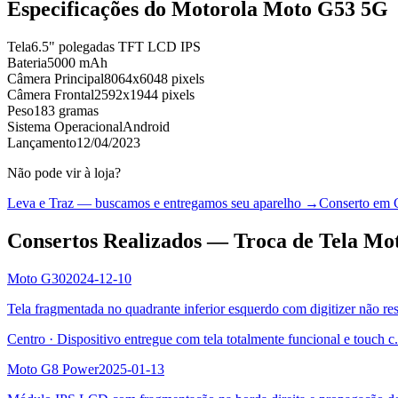
Especificações do
Motorola Moto G53 5G
Tela
6.5" polegadas TFT LCD IPS
Bateria
5000 mAh
Câmera Principal
8064x6048 pixels
Câmera Frontal
2592x1944 pixels
Peso
183 gramas
Sistema Operacional
Android
Lançamento
12/04/2023
Não pode vir à loja?
Leva e Traz — buscamos e entregamos seu aparelho →
Conserto em 
Consertos Realizados — Troca de Tela Mo
Moto G30
2024-12-10
Tela fragmentada no quadrante inferior esquerdo com digitizer não re
Centro
·
Dispositivo entregue com tela totalmente funcional e touch c
.
Moto G8 Power
2025-01-13