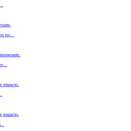
...
rante.
os rec
...
inoperante.
ec
...
de impacto.
..
de impacto.
a
...