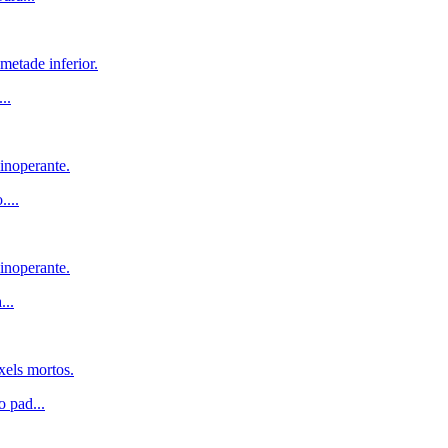
metade inferior.
...
inoperante.
o.
...
inoperante.
a
...
xels mortos.
o pad
...