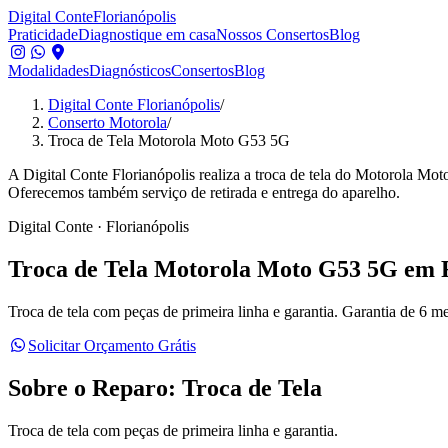
Digital Conte
Florianópolis
Praticidade
Diagnostique em casa
Nossos Consertos
Blog
Modalidades
Diagnósticos
Consertos
Blog
Digital Conte Florianópolis
/
Conserto Motorola
/
Troca de Tela Motorola Moto G53 5G
A Digital Conte Florianópolis realiza a troca de tela do Motorola Mot
Oferecemos também serviço de retirada e entrega do aparelho.
Digital Conte · Florianópolis
Troca de Tela
Motorola Moto G53 5G
em F
Troca de tela com peças de primeira linha e garantia.
Garantia de 6 mes
Solicitar Orçamento Grátis
Sobre o Reparo:
Troca de Tela
Troca de tela com peças de primeira linha e garantia.