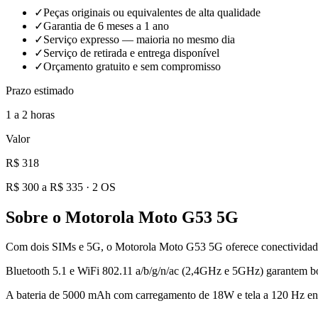
✓
Peças originais ou equivalentes de alta qualidade
✓
Garantia de 6 meses a 1 ano
✓
Serviço expresso — maioria no mesmo dia
✓
Serviço de retirada e entrega disponível
✓
Orçamento gratuito e sem compromisso
Prazo estimado
1 a 2 horas
Valor
R$ 318
R$ 300 a R$ 335
·
2
OS
Sobre o
Motorola Moto G53 5G
Com dois SIMs e 5G, o Motorola Moto G53 5G oferece conectivida
Bluetooth 5.1 e WiFi 802.11 a/b/g/n/ac (2,4GHz e 5GHz) garantem bo
A bateria de 5000 mAh com carregamento de 18W e tela a 120 Hz ent