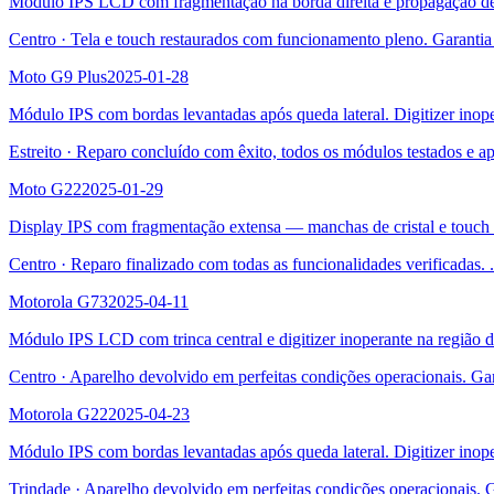
Módulo IPS LCD com fragmentação na borda direita e propagação de tr
Centro
·
Tela e touch restaurados com funcionamento pleno. Garantia
Moto G9 Plus
2025-01-28
Módulo IPS com bordas levantadas após queda lateral. Digitizer inope
Estreito
·
Reparo concluído com êxito, todos os módulos testados e a
Moto G22
2025-01-29
Display IPS com fragmentação extensa — manchas de cristal e touch 
Centro
·
Reparo finalizado com todas as funcionalidades verificadas.
.
Motorola G73
2025-04-11
Módulo IPS LCD com trinca central e digitizer inoperante na região 
Centro
·
Aparelho devolvido em perfeitas condições operacionais. Ga
Motorola G22
2025-04-23
Módulo IPS com bordas levantadas após queda lateral. Digitizer inope
Trindade
·
Aparelho devolvido em perfeitas condições operacionais. 