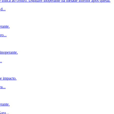
inca ao centro. Digitizer inoperante na metade inferior após queda.
 d
...
rante.
pro
...
inoperante.
..
de impacto.
ra
...
rante.
Gara
...