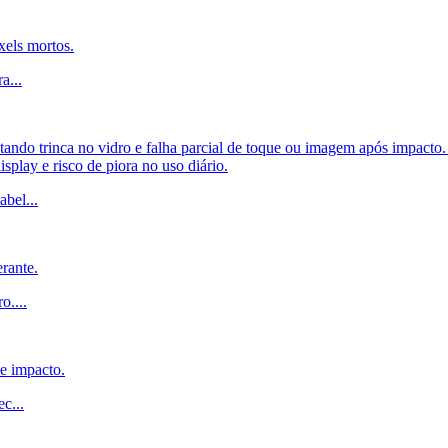
xels mortos.
ra
...
do trinca no vidro e falha parcial de toque ou imagem após impacto. A
splay e risco de piora no uso diário.
abel
...
rante.
ro.
...
de impacto.
ec
...