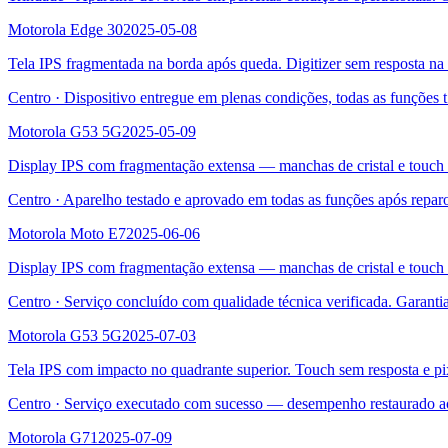
Motorola Edge 30
2025-05-08
Tela IPS fragmentada na borda após queda. Digitizer sem resposta na 
Centro
·
Dispositivo entregue em plenas condições, todas as funções t
Motorola G53 5G
2025-05-09
Display IPS com fragmentação extensa — manchas de cristal e touch 
Centro
·
Aparelho testado e aprovado em todas as funções após repar
Motorola Moto E7
2025-06-06
Display IPS com fragmentação extensa — manchas de cristal e touch 
Centro
·
Serviço concluído com qualidade técnica verificada. Garanti
Motorola G53 5G
2025-07-03
Tela IPS com impacto no quadrante superior. Touch sem resposta e pi
Centro
·
Serviço executado com sucesso — desempenho restaurado a
Motorola G71
2025-07-09