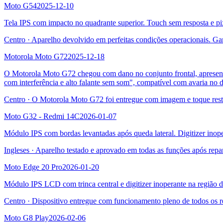
Moto G54
2025-12-10
Tela IPS com impacto no quadrante superior. Touch sem resposta e pi
Centro
·
Aparelho devolvido em perfeitas condições operacionais. Ga
Motorola Moto G72
2025-12-18
O Motorola Moto G72 chegou com dano no conjunto frontal, apresentan
com interferência e alto falante sem som", compatível com avaria no di
Centro
·
O Motorola Moto G72 foi entregue com imagem e toque rest
Moto G32 - Redmi 14C
2026-01-07
Módulo IPS com bordas levantadas após queda lateral. Digitizer inope
Ingleses
·
Aparelho testado e aprovado em todas as funções após repa
Moto Edge 20 Pro
2026-01-20
Módulo IPS LCD com trinca central e digitizer inoperante na região 
Centro
·
Dispositivo entregue com funcionamento pleno de todos os r
Moto G8 Play
2026-02-06