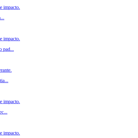
de impacto.
a
...
de impacto.
o pad
...
rante.
tia
...
de impacto.
ec
...
de impacto.