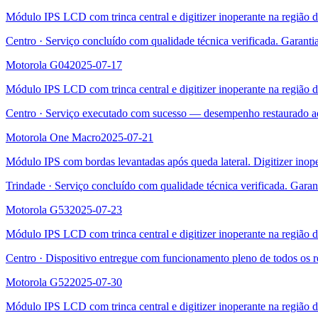
Módulo IPS LCD com trinca central e digitizer inoperante na região 
Centro
·
Serviço concluído com qualidade técnica verificada. Garanti
Motorola G04
2025-07-17
Módulo IPS LCD com trinca central e digitizer inoperante na região 
Centro
·
Serviço executado com sucesso — desempenho restaurado a
Motorola One Macro
2025-07-21
Módulo IPS com bordas levantadas após queda lateral. Digitizer inope
Trindade
·
Serviço concluído com qualidade técnica verificada. Garan
Motorola G53
2025-07-23
Módulo IPS LCD com trinca central e digitizer inoperante na região 
Centro
·
Dispositivo entregue com funcionamento pleno de todos os r
Motorola G52
2025-07-30
Módulo IPS LCD com trinca central e digitizer inoperante na região 