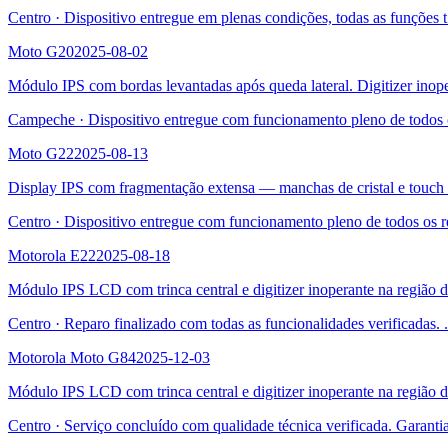
Centro
·
Dispositivo entregue em plenas condições, todas as funções t
Moto G20
2025-08-02
Módulo IPS com bordas levantadas após queda lateral. Digitizer inope
Campeche
·
Dispositivo entregue com funcionamento pleno de todos 
Moto G22
2025-08-13
Display IPS com fragmentação extensa — manchas de cristal e touch 
Centro
·
Dispositivo entregue com funcionamento pleno de todos os r
Motorola E22
2025-08-18
Módulo IPS LCD com trinca central e digitizer inoperante na região 
Centro
·
Reparo finalizado com todas as funcionalidades verificadas.
.
Motorola Moto G84
2025-12-03
Módulo IPS LCD com trinca central e digitizer inoperante na região 
Centro
·
Serviço concluído com qualidade técnica verificada. Garanti