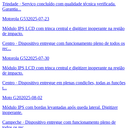
Trindade
·
Serviço concluído com qualidade técnica verificada.
Garantia
...
Motorola G53
2025-07-23
Módulo IPS LCD com trinca central e digitizer inoperante na região
de impacto.
Centro
·
Dispositivo entregue com funcionamento pleno de todos os
rec
...
Motorola G52
2025-07-30
Módulo IPS LCD com trinca central e digitizer inoperante na região
de impacto.
Centro
·
Dispositivo entregue em plenas condições, todas as funções
t
...
Moto G20
2025-08-02
Módulo IPS com bordas levantadas após queda lateral. Digitizer
inoperante.
Campeche
·
Dispositivo entregue com funcionamento pleno de
todos os rec
...