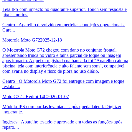
Tela IPS com impacto no quadrante superior. Touch sem resposta e
pixels mortos.
Centro
·
Aparelho devolvido em perfeitas condições operacionais.
Gara
...
Motorola Moto G72
2025-12-18
O Motorola Moto G72 chegou com dano no conjunto frontal,
apresentando trinca no vidro e falha parcial de toque ou imagem
após impacto. A queixa registrada na bancada foi "Aparelho caiu na
piscina, tela com interferência e alto falante sem som", compatível
com avaria no display e risco de piora no uso diário.
Centro
·
O Motorola Moto G72 foi entregue com imagem e toque
restabel
...
Moto G32 - Redmi 14C
2026-01-07
Módulo IPS com bordas levantadas após queda lateral. Digitizer
inoperante.
Ingleses
·
Aparelho testado e aprovado em todas as funções após
reparo.
...