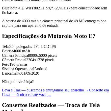
Bluetooth 4.2, WiFi 802.11 b/g/n (2,4GHz) para conectividade sem
fio básica.
A bateria de 4000 mAh e câmera principal de 48 MP entregam boa
captura para um aparelho de entrada.
Especificações do
Motorola Moto E7
Tela
6.5" polegadas TFT LCD IPS
Bateria
4000 mAh
Câmera Principal
8000x6000 pixels
Câmera Frontal
2304x1728 pixels
Peso
190 gramas
Sistema Operacional
Android
Lançamento
01/09/2020
Não pode vir à loja?
Leva e Traz — buscamos e entregamos seu aparelho →
Conserto em
Casa — técnico vai até você →
Consertos Realizados — Troca de Tela