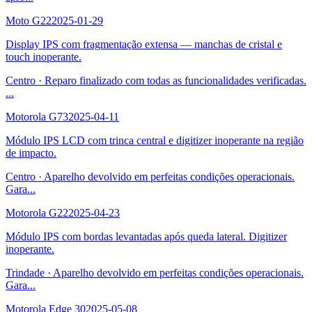
Moto G22
2025-01-29
Display IPS com fragmentação extensa — manchas de cristal e
touch inoperante.
Centro
·
Reparo finalizado com todas as funcionalidades verificadas.
...
Motorola G73
2025-04-11
Módulo IPS LCD com trinca central e digitizer inoperante na região
de impacto.
Centro
·
Aparelho devolvido em perfeitas condições operacionais.
Gara
...
Motorola G22
2025-04-23
Módulo IPS com bordas levantadas após queda lateral. Digitizer
inoperante.
Trindade
·
Aparelho devolvido em perfeitas condições operacionais.
Gara
...
Motorola Edge 30
2025-05-08