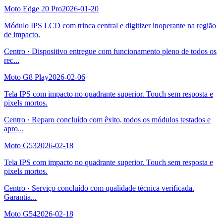
Moto Edge 20 Pro
2026-01-20
Módulo IPS LCD com trinca central e digitizer inoperante na região
de impacto.
Centro
·
Dispositivo entregue com funcionamento pleno de todos os
rec
...
Moto G8 Play
2026-02-06
Tela IPS com impacto no quadrante superior. Touch sem resposta e
pixels mortos.
Centro
·
Reparo concluído com êxito, todos os módulos testados e
apro
...
Moto G53
2026-02-18
Tela IPS com impacto no quadrante superior. Touch sem resposta e
pixels mortos.
Centro
·
Serviço concluído com qualidade técnica verificada.
Garantia
...
Moto G54
2026-02-18