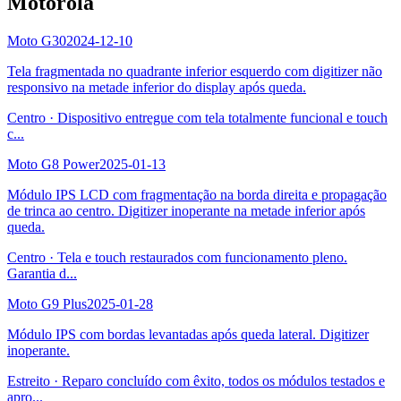
Motorola
Moto G30
2024-12-10
Tela fragmentada no quadrante inferior esquerdo com digitizer não
responsivo na metade inferior do display após queda.
Centro
·
Dispositivo entregue com tela totalmente funcional e touch
c
...
Moto G8 Power
2025-01-13
Módulo IPS LCD com fragmentação na borda direita e propagação
de trinca ao centro. Digitizer inoperante na metade inferior após
queda.
Centro
·
Tela e touch restaurados com funcionamento pleno.
Garantia d
...
Moto G9 Plus
2025-01-28
Módulo IPS com bordas levantadas após queda lateral. Digitizer
inoperante.
Estreito
·
Reparo concluído com êxito, todos os módulos testados e
apro
...