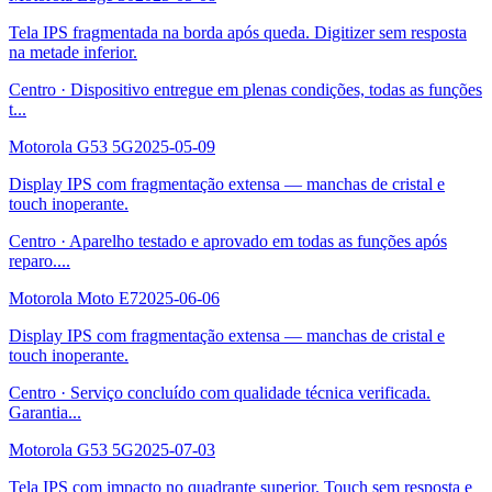
Tela IPS fragmentada na borda após queda. Digitizer sem resposta
na metade inferior.
Centro
·
Dispositivo entregue em plenas condições, todas as funções
t
...
Motorola G53 5G
2025-05-09
Display IPS com fragmentação extensa — manchas de cristal e
touch inoperante.
Centro
·
Aparelho testado e aprovado em todas as funções após
reparo.
...
Motorola Moto E7
2025-06-06
Display IPS com fragmentação extensa — manchas de cristal e
touch inoperante.
Centro
·
Serviço concluído com qualidade técnica verificada.
Garantia
...
Motorola G53 5G
2025-07-03
Tela IPS com impacto no quadrante superior. Touch sem resposta e