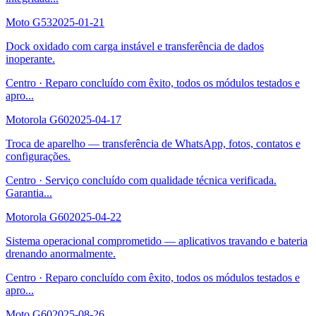
Moto G53
2025-01-21
Dock oxidado com carga instável e transferência de dados
inoperante.
Centro
·
Reparo concluído com êxito, todos os módulos testados e
apro
...
Motorola G60
2025-04-17
Troca de aparelho — transferência de WhatsApp, fotos, contatos e
configurações.
Centro
·
Serviço concluído com qualidade técnica verificada.
Garantia
...
Motorola G60
2025-04-22
Sistema operacional comprometido — aplicativos travando e bateria
drenando anormalmente.
Centro
·
Reparo concluído com êxito, todos os módulos testados e
apro
...
Moto G60
2025-08-26