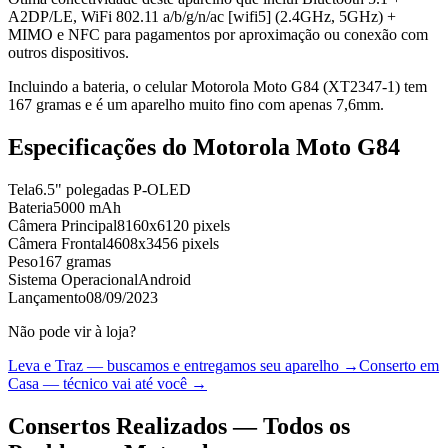
A2DP/LE, WiFi 802.11 a/b/g/n/ac [wifi5] (2.4GHz, 5GHz) +
MIMO e NFC para pagamentos por aproximação ou conexão com
outros dispositivos.
Incluindo a bateria, o celular Motorola Moto G84 (XT2347-1) tem
167 gramas e é um aparelho muito fino com apenas 7,6mm.
Especificações do
Motorola Moto G84
Tela
6.5" polegadas P-OLED
Bateria
5000 mAh
Câmera Principal
8160x6120 pixels
Câmera Frontal
4608x3456 pixels
Peso
167 gramas
Sistema Operacional
Android
Lançamento
08/09/2023
Não pode vir à loja?
Leva e Traz — buscamos e entregamos seu aparelho →
Conserto em
Casa — técnico vai até você →
Consertos Realizados — Todos os