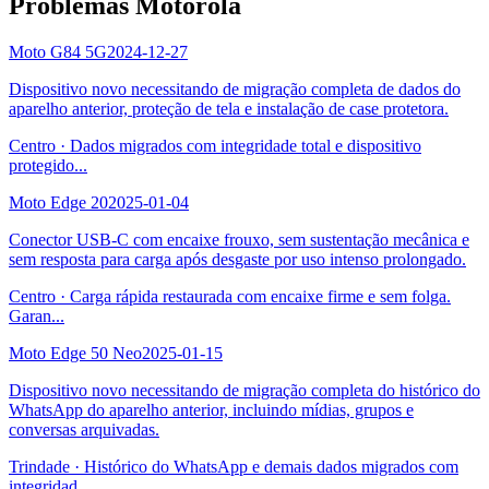
Problemas Motorola
Moto G84 5G
2024-12-27
Dispositivo novo necessitando de migração completa de dados do
aparelho anterior, proteção de tela e instalação de case protetora.
Centro
·
Dados migrados com integridade total e dispositivo
protegido
...
Moto Edge 20
2025-01-04
Conector USB-C com encaixe frouxo, sem sustentação mecânica e
sem resposta para carga após desgaste por uso intenso prolongado.
Centro
·
Carga rápida restaurada com encaixe firme e sem folga.
Garan
...
Moto Edge 50 Neo
2025-01-15
Dispositivo novo necessitando de migração completa do histórico do
WhatsApp do aparelho anterior, incluindo mídias, grupos e
conversas arquivadas.
Trindade
·
Histórico do WhatsApp e demais dados migrados com
integridad
...