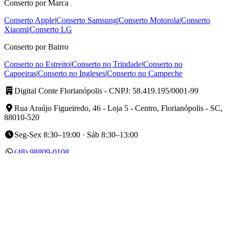
Conserto por Marca
Conserto Apple
|
Conserto Samsung
|
Conserto Motorola
|
Conserto
Xiaomi
|
Conserto LG
Conserto por Bairro
Conserto no Estreito
|
Conserto no Trindade
|
Conserto no
Capoeiras
|
Conserto no Ingleses
|
Conserto no Campeche
Digital Conte Florianópolis
- CNPJ: 58.419.195/0001-99
Rua Araújo Figueiredo, 46 - Loja 5 - Centro, Florianópolis - SC,
88010-520
Seg-Sex 8:30–19:00 · Sáb 8:30–13:00
(48) 98809-0108
(48) 98809-0108
Instagram da Digital Conte Florianópolis
Facebook da Digital Conte Florianópolis
Ver no Google Maps