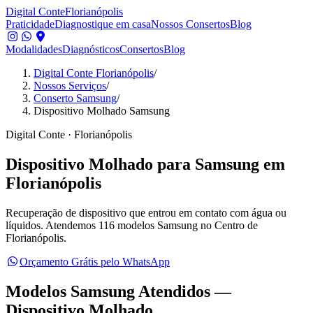
Digital Conte
Florianópolis
Praticidade
Diagnostique em casa
Nossos Consertos
Blog
Modalidades
Diagnósticos
Consertos
Blog
Digital Conte Florianópolis
/
Nossos Serviços
/
Conserto Samsung
/
Dispositivo Molhado Samsung
Digital Conte · Florianópolis
Dispositivo Molhado
para
Samsung
em
Florianópolis
Recuperação de dispositivo que entrou em contato com água ou
líquidos.
Atendemos 116 modelos Samsung no Centro de
Florianópolis.
Orçamento Grátis pelo WhatsApp
Modelos
Samsung
Atendidos —
Dispositivo Molhado