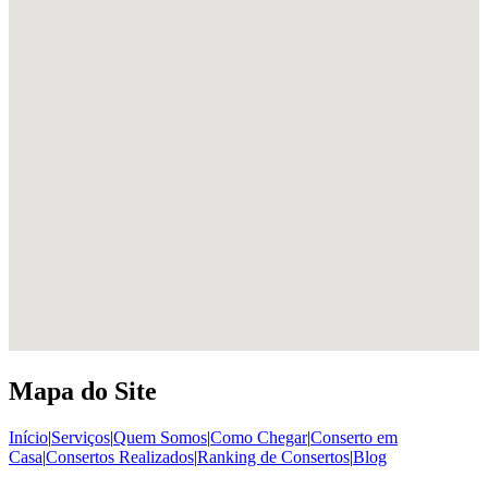
Mapa do Site
Início
|
Serviços
|
Quem Somos
|
Como Chegar
|
Conserto em
Casa
|
Consertos Realizados
|
Ranking de Consertos
|
Blog