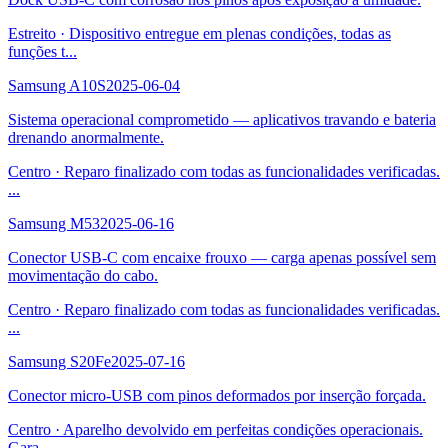
Estreito
·
Dispositivo entregue em plenas condições, todas as
funções t
...
Samsung A10S
2025-06-04
Sistema operacional comprometido — aplicativos travando e bateria
drenando anormalmente.
Centro
·
Reparo finalizado com todas as funcionalidades verificadas.
...
Samsung M53
2025-06-16
Conector USB-C com encaixe frouxo — carga apenas possível sem
movimentação do cabo.
Centro
·
Reparo finalizado com todas as funcionalidades verificadas.
...
Samsung S20Fe
2025-07-16
Conector micro-USB com pinos deformados por inserção forçada.
Centro
·
Aparelho devolvido em perfeitas condições operacionais.
Gara
...