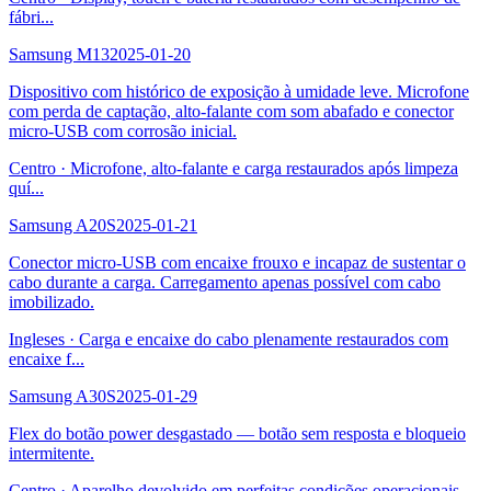
fábri
...
Samsung M13
2025-01-20
Dispositivo com histórico de exposição à umidade leve. Microfone
com perda de captação, alto-falante com som abafado e conector
micro-USB com corrosão inicial.
Centro
·
Microfone, alto-falante e carga restaurados após limpeza
quí
...
Samsung A20S
2025-01-21
Conector micro-USB com encaixe frouxo e incapaz de sustentar o
cabo durante a carga. Carregamento apenas possível com cabo
imobilizado.
Ingleses
·
Carga e encaixe do cabo plenamente restaurados com
encaixe f
...
Samsung A30S
2025-01-29
Flex do botão power desgastado — botão sem resposta e bloqueio
intermitente.
Centro
·
Aparelho devolvido em perfeitas condições operacionais.