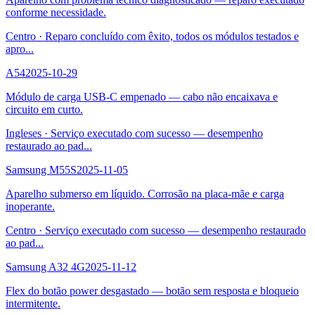
conforme necessidade.
Centro
·
Reparo concluído com êxito, todos os módulos testados e
apro
...
A54
2025-10-29
Módulo de carga USB-C empenado — cabo não encaixava e
circuito em curto.
Ingleses
·
Serviço executado com sucesso — desempenho
restaurado ao pad
...
Samsung M55S
2025-11-05
Aparelho submerso em líquido. Corrosão na placa-mãe e carga
inoperante.
Centro
·
Serviço executado com sucesso — desempenho restaurado
ao pad
...
Samsung A32 4G
2025-11-12
Flex do botão power desgastado — botão sem resposta e bloqueio
intermitente.