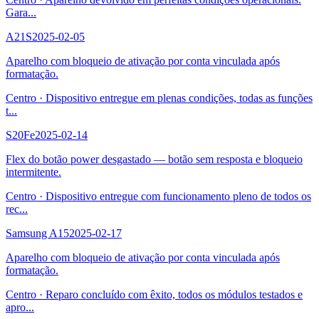
Gara
...
A21S
2025-02-05
Aparelho com bloqueio de ativação por conta vinculada após
formatação.
Centro
·
Dispositivo entregue em plenas condições, todas as funções
t
...
S20Fe
2025-02-14
Flex do botão power desgastado — botão sem resposta e bloqueio
intermitente.
Centro
·
Dispositivo entregue com funcionamento pleno de todos os
rec
...
Samsung A15
2025-02-17
Aparelho com bloqueio de ativação por conta vinculada após
formatação.
Centro
·
Reparo concluído com êxito, todos os módulos testados e
apro
...