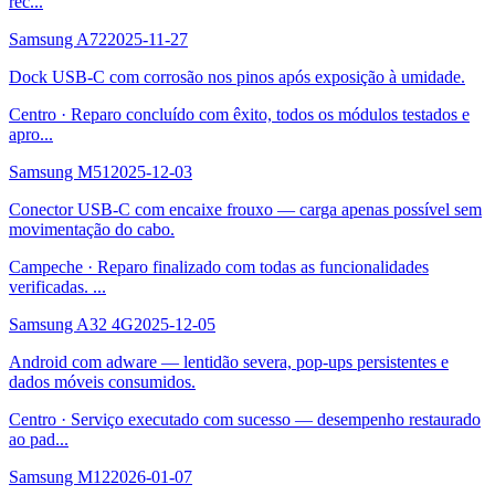
rec
...
Samsung A72
2025-11-27
Dock USB-C com corrosão nos pinos após exposição à umidade.
Centro
·
Reparo concluído com êxito, todos os módulos testados e
apro
...
Samsung M51
2025-12-03
Conector USB-C com encaixe frouxo — carga apenas possível sem
movimentação do cabo.
Campeche
·
Reparo finalizado com todas as funcionalidades
verificadas.
...
Samsung A32 4G
2025-12-05
Android com adware — lentidão severa, pop-ups persistentes e
dados móveis consumidos.
Centro
·
Serviço executado com sucesso — desempenho restaurado
ao pad
...
Samsung M12
2026-01-07