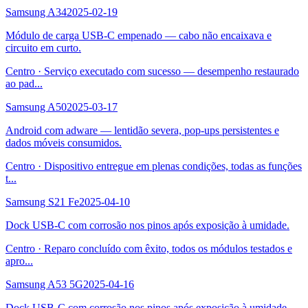
Samsung A34
2025-02-19
Módulo de carga USB-C empenado — cabo não encaixava e
circuito em curto.
Centro
·
Serviço executado com sucesso — desempenho restaurado
ao pad
...
Samsung A50
2025-03-17
Android com adware — lentidão severa, pop-ups persistentes e
dados móveis consumidos.
Centro
·
Dispositivo entregue em plenas condições, todas as funções
t
...
Samsung S21 Fe
2025-04-10
Dock USB-C com corrosão nos pinos após exposição à umidade.
Centro
·
Reparo concluído com êxito, todos os módulos testados e
apro
...
Samsung A53 5G
2025-04-16
Dock USB-C com corrosão nos pinos após exposição à umidade.