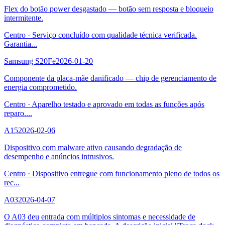
Flex do botão power desgastado — botão sem resposta e bloqueio
intermitente.
Centro
·
Serviço concluído com qualidade técnica verificada.
Garantia
...
Samsung S20Fe
2026-01-20
Componente da placa-mãe danificado — chip de gerenciamento de
energia comprometido.
Centro
·
Aparelho testado e aprovado em todas as funções após
reparo.
...
A15
2026-02-06
Dispositivo com malware ativo causando degradação de
desempenho e anúncios intrusivos.
Centro
·
Dispositivo entregue com funcionamento pleno de todos os
rec
...
A03
2026-04-07
O A03 deu entrada com múltiplos sintomas e necessidade de