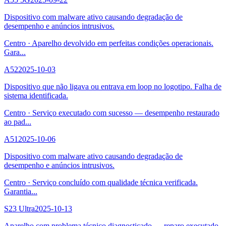
Dispositivo com malware ativo causando degradação de
desempenho e anúncios intrusivos.
Centro
·
Aparelho devolvido em perfeitas condições operacionais.
Gara
...
A52
2025-10-03
Dispositivo que não ligava ou entrava em loop no logotipo. Falha de
sistema identificada.
Centro
·
Serviço executado com sucesso — desempenho restaurado
ao pad
...
A51
2025-10-06
Dispositivo com malware ativo causando degradação de
desempenho e anúncios intrusivos.
Centro
·
Serviço concluído com qualidade técnica verificada.
Garantia
...
S23 Ultra
2025-10-13
Aparelho com problema técnico diagnosticado — reparo executado