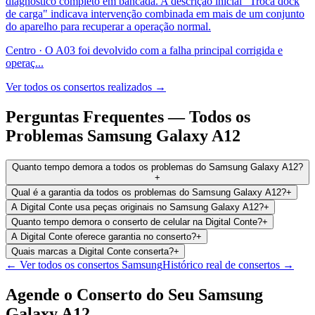
diagnóstico completo em bancada. A descrição inicial "Troca dock
de carga" indicava intervenção combinada em mais de um conjunto
do aparelho para recuperar a operação normal.
Centro
·
O A03 foi devolvido com a falha principal corrigida e
operaç
...
Ver todos os consertos realizados →
Perguntas Frequentes —
Todos os
Problemas
Samsung Galaxy A12
Quanto tempo demora a todos os problemas do Samsung Galaxy A12?
+
Qual é a garantia da todos os problemas do Samsung Galaxy A12?
+
A Digital Conte usa peças originais no Samsung Galaxy A12?
+
Quanto tempo demora o conserto de celular na Digital Conte?
+
A Digital Conte oferece garantia no conserto?
+
Quais marcas a Digital Conte conserta?
+
← Ver todos os consertos
Samsung
Histórico real de consertos →
Agende o Conserto do Seu
Samsung
Galaxy A12