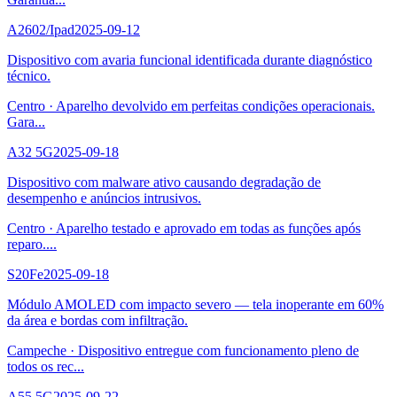
A2602/Ipad
2025-09-12
Dispositivo com avaria funcional identificada durante diagnóstico
técnico.
Centro
·
Aparelho devolvido em perfeitas condições operacionais.
Gara
...
A32 5G
2025-09-18
Dispositivo com malware ativo causando degradação de
desempenho e anúncios intrusivos.
Centro
·
Aparelho testado e aprovado em todas as funções após
reparo.
...
S20Fe
2025-09-18
Módulo AMOLED com impacto severo — tela inoperante em 60%
da área e bordas com infiltração.
Campeche
·
Dispositivo entregue com funcionamento pleno de
todos os rec
...
A55 5G
2025-09-22