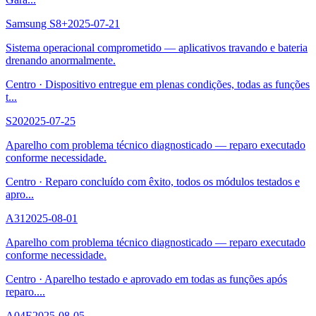
Samsung S8+
2025-07-21
Sistema operacional comprometido — aplicativos travando e bateria
drenando anormalmente.
Centro
·
Dispositivo entregue em plenas condições, todas as funções
t
...
S20
2025-07-25
Aparelho com problema técnico diagnosticado — reparo executado
conforme necessidade.
Centro
·
Reparo concluído com êxito, todos os módulos testados e
apro
...
A31
2025-08-01
Aparelho com problema técnico diagnosticado — reparo executado
conforme necessidade.
Centro
·
Aparelho testado e aprovado em todas as funções após
reparo.
...
A04E
2025-08-05