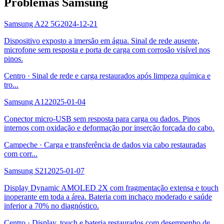
Problemas Samsung
Samsung A22 5G
2024-12-21
Dispositivo exposto a imersão em água. Sinal de rede ausente,
microfone sem resposta e porta de carga com corrosão visível nos
pinos.
Centro
·
Sinal de rede e carga restaurados após limpeza química e
tro
...
Samsung A12
2025-01-04
Conector micro-USB sem resposta para carga ou dados. Pinos
internos com oxidação e deformação por inserção forçada do cabo.
Campeche
·
Carga e transferência de dados via cabo restauradas
com corr
...
Samsung S21
2025-01-07
Display Dynamic AMOLED 2X com fragmentação extensa e touch
inoperante em toda a área. Bateria com inchaço moderado e saúde
inferior a 70% no diagnóstico.
Centro
·
Display, touch e bateria restaurados com desempenho de