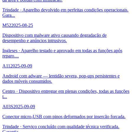
Trindade
·
Aparelho devolvido em perfeitas condições operacionais.
Gara
...
M52
2025-08-25
Dispositivo com malware ativo causando degradação de
desempenho e anúncios intrusivos.
Ingleses
·
Aparelho testado e aprovado em todas as funções após
reparo.
...
A11
2025-09-09
Android com adware — lentidão severa, pop-ups persistentes e
dados móveis consumidos.
Centro
·
Dispositivo entregue em plenas condições, todas as funções
t
...
A03S
2025-09-09
Conector micro-USB com pinos deformados por inserção forçada.
Trindade
·
Serviço concluído com qualidade técnica verificada.
Garantia
...