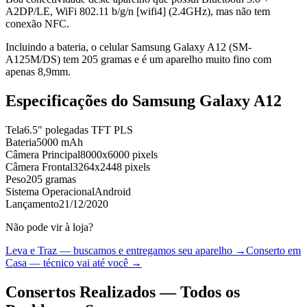
A2DP/LE, WiFi 802.11 b/g/n [wifi4] (2.4GHz), mas não tem
conexão NFC.
Incluindo a bateria, o celular Samsung Galaxy A12 (SM-
A125M/DS) tem 205 gramas e é um aparelho muito fino com
apenas 8,9mm.
Especificações do
Samsung Galaxy A12
Tela
6.5" polegadas TFT PLS
Bateria
5000 mAh
Câmera Principal
8000x6000 pixels
Câmera Frontal
3264x2448 pixels
Peso
205 gramas
Sistema Operacional
Android
Lançamento
21/12/2020
Não pode vir à loja?
Leva e Traz — buscamos e entregamos seu aparelho →
Conserto em
Casa — técnico vai até você →
Consertos Realizados — Todos os