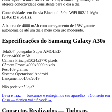
oferece conectividade consistente para o dia a dia.
Conectividade sem fio via Bluetooth 5.0 e WiFi 802.11 b/g/n
(2,4GHz e 5GHz).
A bateria de 4000 mAh com carregamento de 15W garante
autonomia de até um dia e meio com uso moderado.
Especificações do
Samsung Galaxy A30s
Tela
6.4" polegadas Super AMOLED
Bateria
4000 mAh
Câmera Principal
5024x3770 pixels
Câmera Frontal
4000x3000 pixels
Peso
169 gramas
Sistema Operacional
Android
Lançamento
01/08/2019
Não pode vir à loja?
Leva e Traz — buscamos e entregamos seu aparelho →
Conserto em
Casa — técnico vai até você →
Consertos Realizados — Todos os