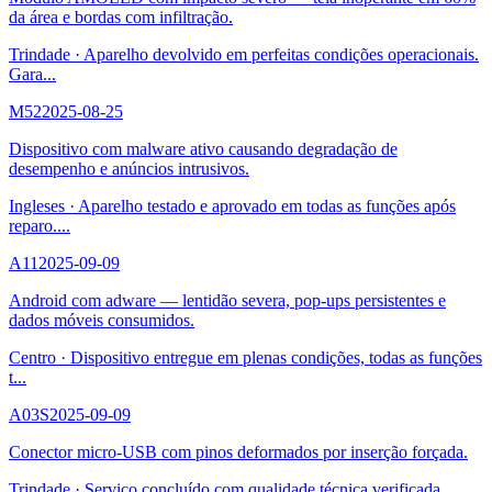
da área e bordas com infiltração.
Trindade
·
Aparelho devolvido em perfeitas condições operacionais.
Gara
...
M52
2025-08-25
Dispositivo com malware ativo causando degradação de
desempenho e anúncios intrusivos.
Ingleses
·
Aparelho testado e aprovado em todas as funções após
reparo.
...
A11
2025-09-09
Android com adware — lentidão severa, pop-ups persistentes e
dados móveis consumidos.
Centro
·
Dispositivo entregue em plenas condições, todas as funções
t
...
A03S
2025-09-09
Conector micro-USB com pinos deformados por inserção forçada.
Trindade
·
Serviço concluído com qualidade técnica verificada.