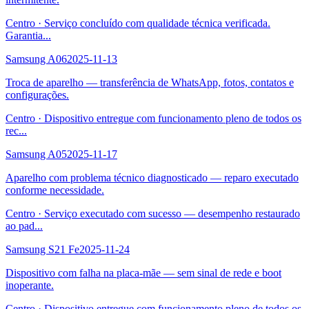
Centro
·
Serviço concluído com qualidade técnica verificada.
Garantia
...
Samsung A06
2025-11-13
Troca de aparelho — transferência de WhatsApp, fotos, contatos e
configurações.
Centro
·
Dispositivo entregue com funcionamento pleno de todos os
rec
...
Samsung A05
2025-11-17
Aparelho com problema técnico diagnosticado — reparo executado
conforme necessidade.
Centro
·
Serviço executado com sucesso — desempenho restaurado
ao pad
...
Samsung S21 Fe
2025-11-24
Dispositivo com falha na placa-mãe — sem sinal de rede e boot
inoperante.
Centro
·
Dispositivo entregue com funcionamento pleno de todos os