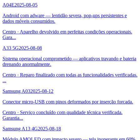
A04E
2025-08-05
Android com adware — lentidão severa, pop-ups persistentes e
dados móveis consumidos.
Centro
·
Aparelho devolvido em perfeitas condições operacionais.
Gara
...
A33 5G
2025-08-08
Sistema operacional comprometido — aplicativos travando e bateria
drenando anormalmente.
Centro
·
Reparo finalizado com todas as funcionalidades verificadas.
...
Samsung A03
2025-08-12
Conector micro-USB com pinos deformados por inserção forçada.
Centro
·
Serviço concluído com qualidade técnica verificada.
Garantia
...
Samsung A13 4G
2025-08-18
Módulo AMOLED com impacto severo — tela inoperante em 60%