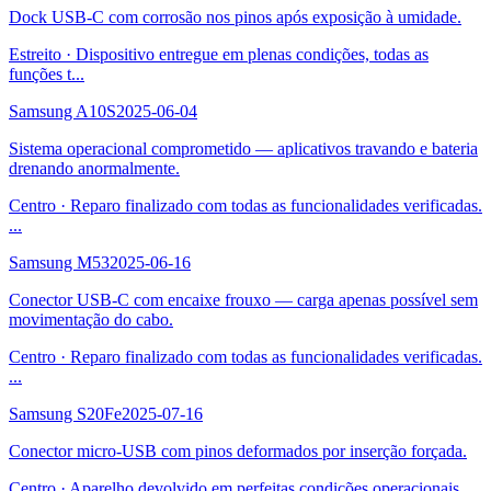
Dock USB-C com corrosão nos pinos após exposição à umidade.
Estreito
·
Dispositivo entregue em plenas condições, todas as
funções t
...
Samsung A10S
2025-06-04
Sistema operacional comprometido — aplicativos travando e bateria
drenando anormalmente.
Centro
·
Reparo finalizado com todas as funcionalidades verificadas.
...
Samsung M53
2025-06-16
Conector USB-C com encaixe frouxo — carga apenas possível sem
movimentação do cabo.
Centro
·
Reparo finalizado com todas as funcionalidades verificadas.
...
Samsung S20Fe
2025-07-16
Conector micro-USB com pinos deformados por inserção forçada.
Centro
·
Aparelho devolvido em perfeitas condições operacionais.