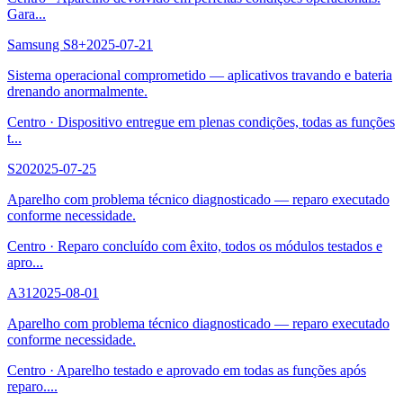
Gara
...
Samsung S8+
2025-07-21
Sistema operacional comprometido — aplicativos travando e bateria
drenando anormalmente.
Centro
·
Dispositivo entregue em plenas condições, todas as funções
t
...
S20
2025-07-25
Aparelho com problema técnico diagnosticado — reparo executado
conforme necessidade.
Centro
·
Reparo concluído com êxito, todos os módulos testados e
apro
...
A31
2025-08-01
Aparelho com problema técnico diagnosticado — reparo executado
conforme necessidade.
Centro
·
Aparelho testado e aprovado em todas as funções após
reparo.
...