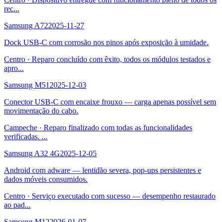
rec
...
Samsung A72
2025-11-27
Dock USB-C com corrosão nos pinos após exposição à umidade.
Centro
·
Reparo concluído com êxito, todos os módulos testados e
apro
...
Samsung M51
2025-12-03
Conector USB-C com encaixe frouxo — carga apenas possível sem
movimentação do cabo.
Campeche
·
Reparo finalizado com todas as funcionalidades
verificadas.
...
Samsung A32 4G
2025-12-05
Android com adware — lentidão severa, pop-ups persistentes e
dados móveis consumidos.
Centro
·
Serviço executado com sucesso — desempenho restaurado
ao pad
...
Samsung M12
2026-01-07