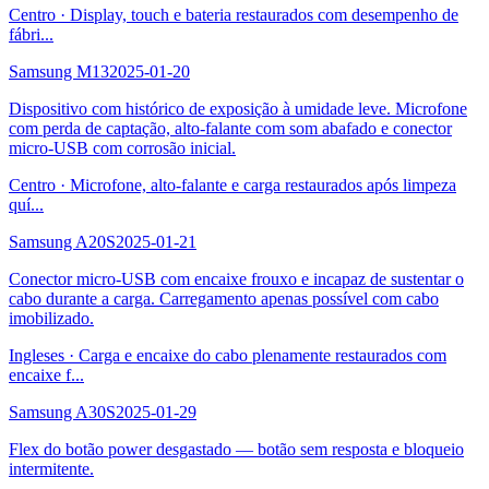
Centro
·
Display, touch e bateria restaurados com desempenho de
fábri
...
Samsung M13
2025-01-20
Dispositivo com histórico de exposição à umidade leve. Microfone
com perda de captação, alto-falante com som abafado e conector
micro-USB com corrosão inicial.
Centro
·
Microfone, alto-falante e carga restaurados após limpeza
quí
...
Samsung A20S
2025-01-21
Conector micro-USB com encaixe frouxo e incapaz de sustentar o
cabo durante a carga. Carregamento apenas possível com cabo
imobilizado.
Ingleses
·
Carga e encaixe do cabo plenamente restaurados com
encaixe f
...
Samsung A30S
2025-01-29
Flex do botão power desgastado — botão sem resposta e bloqueio
intermitente.