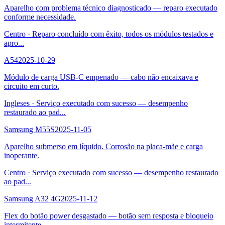
Aparelho com problema técnico diagnosticado — reparo executado
conforme necessidade.
Centro
·
Reparo concluído com êxito, todos os módulos testados e
apro
...
A54
2025-10-29
Módulo de carga USB-C empenado — cabo não encaixava e
circuito em curto.
Ingleses
·
Serviço executado com sucesso — desempenho
restaurado ao pad
...
Samsung M55S
2025-11-05
Aparelho submerso em líquido. Corrosão na placa-mãe e carga
inoperante.
Centro
·
Serviço executado com sucesso — desempenho restaurado
ao pad
...
Samsung A32 4G
2025-11-12
Flex do botão power desgastado — botão sem resposta e bloqueio
intermitente.