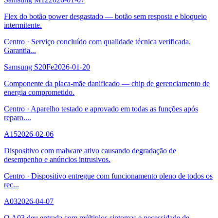
Flex do botão power desgastado — botão sem resposta e bloqueio
intermitente.
Centro
·
Serviço concluído com qualidade técnica verificada.
Garantia
...
Samsung S20Fe
2026-01-20
Componente da placa-mãe danificado — chip de gerenciamento de
energia comprometido.
Centro
·
Aparelho testado e aprovado em todas as funções após
reparo.
...
A15
2026-02-06
Dispositivo com malware ativo causando degradação de
desempenho e anúncios intrusivos.
Centro
·
Dispositivo entregue com funcionamento pleno de todos os
rec
...
A03
2026-04-07
O A03 deu entrada com múltiplos sintomas e necessidade de