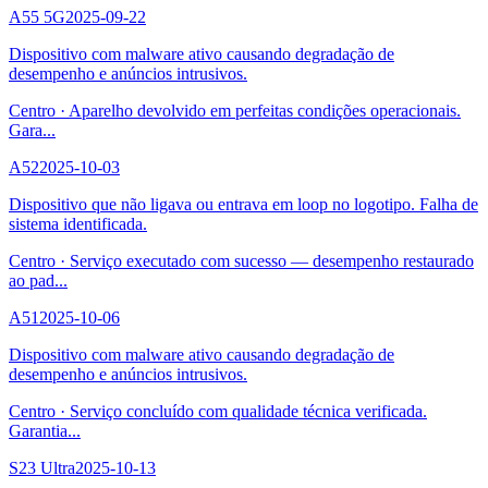
A55 5G
2025-09-22
Dispositivo com malware ativo causando degradação de
desempenho e anúncios intrusivos.
Centro
·
Aparelho devolvido em perfeitas condições operacionais.
Gara
...
A52
2025-10-03
Dispositivo que não ligava ou entrava em loop no logotipo. Falha de
sistema identificada.
Centro
·
Serviço executado com sucesso — desempenho restaurado
ao pad
...
A51
2025-10-06
Dispositivo com malware ativo causando degradação de
desempenho e anúncios intrusivos.
Centro
·
Serviço concluído com qualidade técnica verificada.
Garantia
...
S23 Ultra
2025-10-13