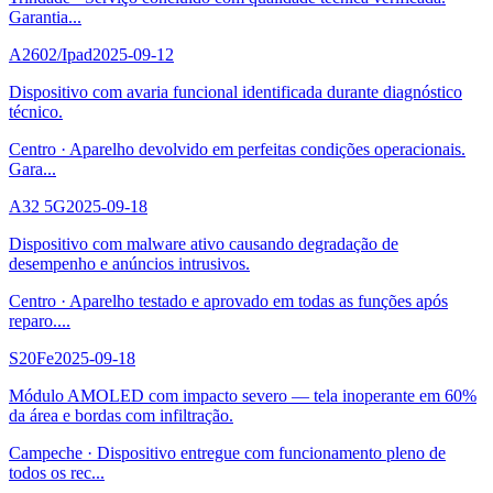
Garantia
...
A2602/Ipad
2025-09-12
Dispositivo com avaria funcional identificada durante diagnóstico
técnico.
Centro
·
Aparelho devolvido em perfeitas condições operacionais.
Gara
...
A32 5G
2025-09-18
Dispositivo com malware ativo causando degradação de
desempenho e anúncios intrusivos.
Centro
·
Aparelho testado e aprovado em todas as funções após
reparo.
...
S20Fe
2025-09-18
Módulo AMOLED com impacto severo — tela inoperante em 60%
da área e bordas com infiltração.
Campeche
·
Dispositivo entregue com funcionamento pleno de
todos os rec
...