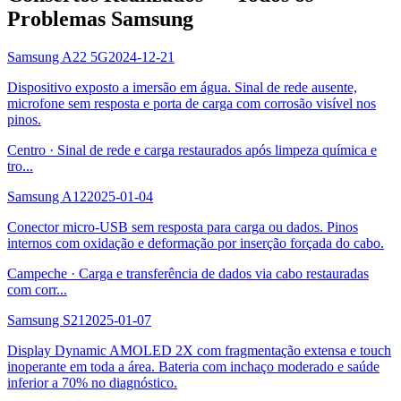
Problemas Samsung
Samsung A22 5G
2024-12-21
Dispositivo exposto a imersão em água. Sinal de rede ausente,
microfone sem resposta e porta de carga com corrosão visível nos
pinos.
Centro
·
Sinal de rede e carga restaurados após limpeza química e
tro
...
Samsung A12
2025-01-04
Conector micro-USB sem resposta para carga ou dados. Pinos
internos com oxidação e deformação por inserção forçada do cabo.
Campeche
·
Carga e transferência de dados via cabo restauradas
com corr
...
Samsung S21
2025-01-07
Display Dynamic AMOLED 2X com fragmentação extensa e touch
inoperante em toda a área. Bateria com inchaço moderado e saúde
inferior a 70% no diagnóstico.