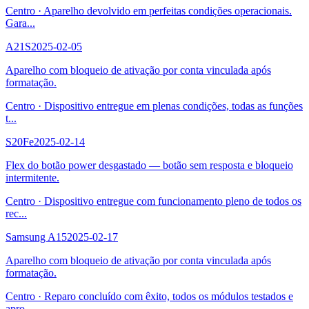
Centro
·
Aparelho devolvido em perfeitas condições operacionais.
Gara
...
A21S
2025-02-05
Aparelho com bloqueio de ativação por conta vinculada após
formatação.
Centro
·
Dispositivo entregue em plenas condições, todas as funções
t
...
S20Fe
2025-02-14
Flex do botão power desgastado — botão sem resposta e bloqueio
intermitente.
Centro
·
Dispositivo entregue com funcionamento pleno de todos os
rec
...
Samsung A15
2025-02-17
Aparelho com bloqueio de ativação por conta vinculada após
formatação.
Centro
·
Reparo concluído com êxito, todos os módulos testados e
apro
...