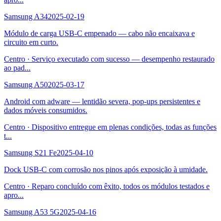
Samsung A34
2025-02-19
Módulo de carga USB-C empenado — cabo não encaixava e
circuito em curto.
Centro
·
Serviço executado com sucesso — desempenho restaurado
ao pad
...
Samsung A50
2025-03-17
Android com adware — lentidão severa, pop-ups persistentes e
dados móveis consumidos.
Centro
·
Dispositivo entregue em plenas condições, todas as funções
t
...
Samsung S21 Fe
2025-04-10
Dock USB-C com corrosão nos pinos após exposição à umidade.
Centro
·
Reparo concluído com êxito, todos os módulos testados e
apro
...
Samsung A53 5G
2025-04-16