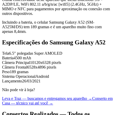
A2DP/LE, WiFi 802.11 a/b/g/n/ac [wifi5] (2.4GHz, 5GHz) +
MIMO e NFC para pagamentos por aproximação ou conexão com
outros dispositivos.
Incluindo a bateria, o celular Samsung Galaxy A52 (SM-
A525M/DS) tem 189 gramas e é um aparelho muito fino com
apenas 8,4mm.
Especificações do
Samsung Galaxy A52
Tela
6.5" polegadas Super AMOLED
Bateria
4500 mAh
Câmera Principal
10120x6328 pixels
Câmera Frontal
6528x4896 pixels
Peso
189 gramas
Sistema Operacional
Android
Lançamento
26/03/2021
Não pode vir à loja?
Leva e Traz — buscamos e entregamos seu aparelho →
Conserto em
Casa — técnico vai até você →
Consertos Realizados — Todos os