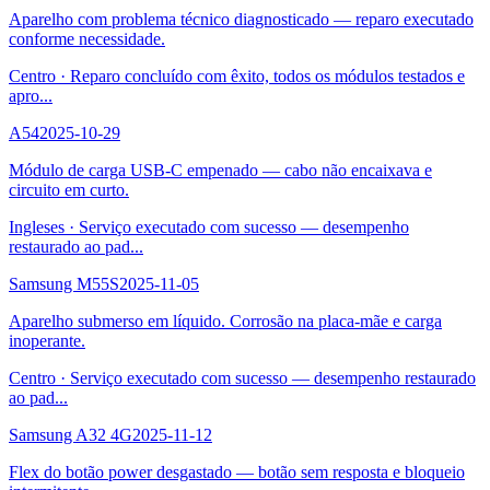
Aparelho com problema técnico diagnosticado — reparo executado
conforme necessidade.
Centro
·
Reparo concluído com êxito, todos os módulos testados e
apro
...
A54
2025-10-29
Módulo de carga USB-C empenado — cabo não encaixava e
circuito em curto.
Ingleses
·
Serviço executado com sucesso — desempenho
restaurado ao pad
...
Samsung M55S
2025-11-05
Aparelho submerso em líquido. Corrosão na placa-mãe e carga
inoperante.
Centro
·
Serviço executado com sucesso — desempenho restaurado
ao pad
...
Samsung A32 4G
2025-11-12
Flex do botão power desgastado — botão sem resposta e bloqueio