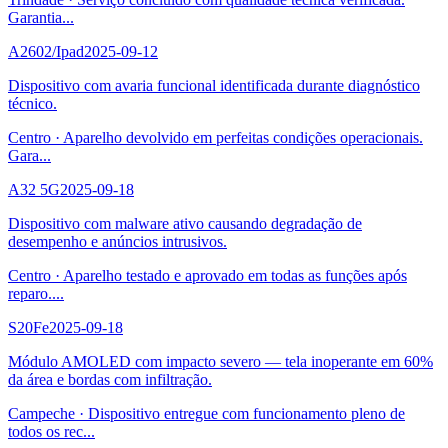
Garantia
...
A2602/Ipad
2025-09-12
Dispositivo com avaria funcional identificada durante diagnóstico
técnico.
Centro
·
Aparelho devolvido em perfeitas condições operacionais.
Gara
...
A32 5G
2025-09-18
Dispositivo com malware ativo causando degradação de
desempenho e anúncios intrusivos.
Centro
·
Aparelho testado e aprovado em todas as funções após
reparo.
...
S20Fe
2025-09-18
Módulo AMOLED com impacto severo — tela inoperante em 60%
da área e bordas com infiltração.
Campeche
·
Dispositivo entregue com funcionamento pleno de
todos os rec
...