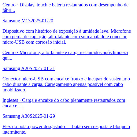
Centro
·
Display, touch e bateria restaurados com desempenho de
fábri
...
Samsung M13
2025-01-20
Dispositivo com histórico de exposição à umidade leve. Microfone
com perda de captação, alto-falante com som abafado e conector
micro-USB com corrosão inicial.
Centro
·
Microfone, alto-falante e carga restaurados após limpeza
quí
...
Samsung A20S
2025-01-21
Conector micro-USB com encaixe frouxo e incapaz de sustentar o
cabo durante a carga. Carregamento apenas possível com cabo
imobilizado.
Ingleses
·
Carga e encaixe do cabo plenamente restaurados com
encaixe f
...
Samsung A30S
2025-01-29
Flex do botão power desgastado — botão sem resposta e bloqueio
intermitente.