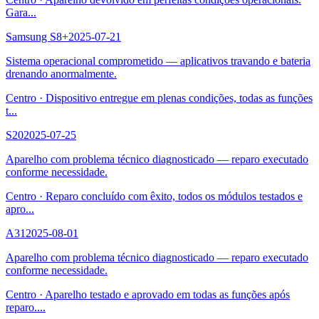
Gara
...
Samsung S8+
2025-07-21
Sistema operacional comprometido — aplicativos travando e bateria
drenando anormalmente.
Centro
·
Dispositivo entregue em plenas condições, todas as funções
t
...
S20
2025-07-25
Aparelho com problema técnico diagnosticado — reparo executado
conforme necessidade.
Centro
·
Reparo concluído com êxito, todos os módulos testados e
apro
...
A31
2025-08-01
Aparelho com problema técnico diagnosticado — reparo executado
conforme necessidade.
Centro
·
Aparelho testado e aprovado em todas as funções após
reparo.
...