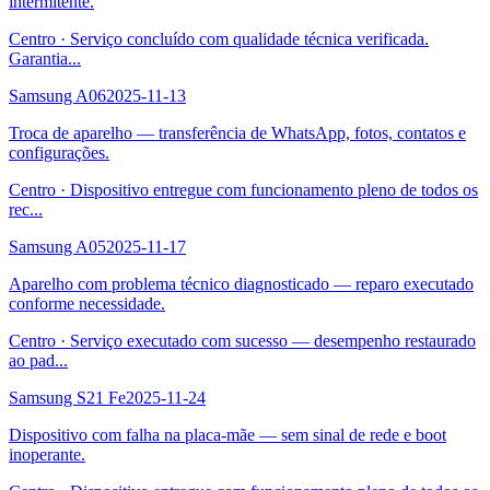
intermitente.
Centro
·
Serviço concluído com qualidade técnica verificada.
Garantia
...
Samsung A06
2025-11-13
Troca de aparelho — transferência de WhatsApp, fotos, contatos e
configurações.
Centro
·
Dispositivo entregue com funcionamento pleno de todos os
rec
...
Samsung A05
2025-11-17
Aparelho com problema técnico diagnosticado — reparo executado
conforme necessidade.
Centro
·
Serviço executado com sucesso — desempenho restaurado
ao pad
...
Samsung S21 Fe
2025-11-24
Dispositivo com falha na placa-mãe — sem sinal de rede e boot
inoperante.