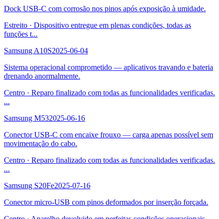
Dock USB-C com corrosão nos pinos após exposição à umidade.
Estreito
·
Dispositivo entregue em plenas condições, todas as
funções t
...
Samsung A10S
2025-06-04
Sistema operacional comprometido — aplicativos travando e bateria
drenando anormalmente.
Centro
·
Reparo finalizado com todas as funcionalidades verificadas.
...
Samsung M53
2025-06-16
Conector USB-C com encaixe frouxo — carga apenas possível sem
movimentação do cabo.
Centro
·
Reparo finalizado com todas as funcionalidades verificadas.
...
Samsung S20Fe
2025-07-16
Conector micro-USB com pinos deformados por inserção forçada.
Centro
·
Aparelho devolvido em perfeitas condições operacionais.