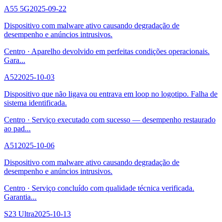
A55 5G
2025-09-22
Dispositivo com malware ativo causando degradação de
desempenho e anúncios intrusivos.
Centro
·
Aparelho devolvido em perfeitas condições operacionais.
Gara
...
A52
2025-10-03
Dispositivo que não ligava ou entrava em loop no logotipo. Falha de
sistema identificada.
Centro
·
Serviço executado com sucesso — desempenho restaurado
ao pad
...
A51
2025-10-06
Dispositivo com malware ativo causando degradação de
desempenho e anúncios intrusivos.
Centro
·
Serviço concluído com qualidade técnica verificada.
Garantia
...
S23 Ultra
2025-10-13