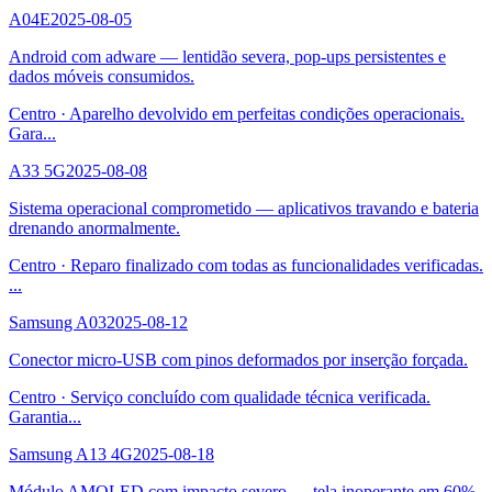
A04E
2025-08-05
Android com adware — lentidão severa, pop-ups persistentes e
dados móveis consumidos.
Centro
·
Aparelho devolvido em perfeitas condições operacionais.
Gara
...
A33 5G
2025-08-08
Sistema operacional comprometido — aplicativos travando e bateria
drenando anormalmente.
Centro
·
Reparo finalizado com todas as funcionalidades verificadas.
...
Samsung A03
2025-08-12
Conector micro-USB com pinos deformados por inserção forçada.
Centro
·
Serviço concluído com qualidade técnica verificada.
Garantia
...
Samsung A13 4G
2025-08-18
Módulo AMOLED com impacto severo — tela inoperante em 60%