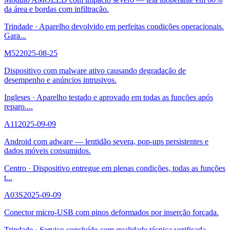
da área e bordas com infiltração.
Trindade
·
Aparelho devolvido em perfeitas condições operacionais.
Gara
...
M52
2025-08-25
Dispositivo com malware ativo causando degradação de
desempenho e anúncios intrusivos.
Ingleses
·
Aparelho testado e aprovado em todas as funções após
reparo.
...
A11
2025-09-09
Android com adware — lentidão severa, pop-ups persistentes e
dados móveis consumidos.
Centro
·
Dispositivo entregue em plenas condições, todas as funções
t
...
A03S
2025-09-09
Conector micro-USB com pinos deformados por inserção forçada.
Trindade
·
Serviço concluído com qualidade técnica verificada.