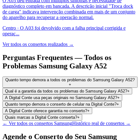
O A03 deu entrada com múltiplos sintomas e necessidade de
diagnóstico completo em bancada. A descrição inicial "Troca dock
de carga" indicava intervenção combinada em mais de um conjunto
do aparelho para recuperar a operação normal.
Centro
·
O A03 foi devolvido com a falha principal corrigida e
operaç
...
Ver todos os consertos realizados →
Perguntas Frequentes —
Todos os
Problemas
Samsung Galaxy A52
Quanto tempo demora a todos os problemas do Samsung Galaxy A52?
+
Qual é a garantia da todos os problemas do Samsung Galaxy A52?
+
A Digital Conte usa peças originais no Samsung Galaxy A52?
+
Quanto tempo demora o conserto de celular na Digital Conte?
+
A Digital Conte oferece garantia no conserto?
+
Quais marcas a Digital Conte conserta?
+
← Ver todos os consertos
Samsung
Histórico real de consertos →
Agende o Conserto do Seu
Samsung