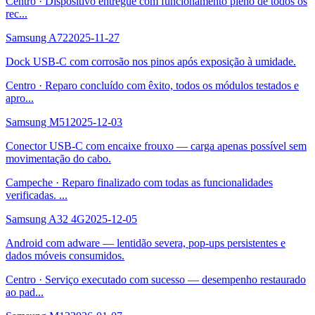
Centro
·
Dispositivo entregue com funcionamento pleno de todos os
rec
...
Samsung A72
2025-11-27
Dock USB-C com corrosão nos pinos após exposição à umidade.
Centro
·
Reparo concluído com êxito, todos os módulos testados e
apro
...
Samsung M51
2025-12-03
Conector USB-C com encaixe frouxo — carga apenas possível sem
movimentação do cabo.
Campeche
·
Reparo finalizado com todas as funcionalidades
verificadas.
...
Samsung A32 4G
2025-12-05
Android com adware — lentidão severa, pop-ups persistentes e
dados móveis consumidos.
Centro
·
Serviço executado com sucesso — desempenho restaurado
ao pad
...