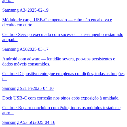
apro
...
Samsung A34
2025-02-19
Módulo de carga USB-C empenado — cabo não encaixava e
circuito em curto.
Centro
·
Serviço executado com sucesso — desempenho restaurado
ao pad
...
Samsung A50
2025-03-17
Android com adware — lentidão severa, pop-ups persistentes e
dados móveis consumidos.
Centro
·
Dispositivo entregue em plenas condições, todas as funções
t
...
Samsung S21 Fe
2025-04-10
Dock USB-C com corrosão nos pinos após exposição à umidade.
Centro
·
Reparo concluído com êxito, todos os módulos testados e
apro
...
Samsung A53 5G
2025-04-16