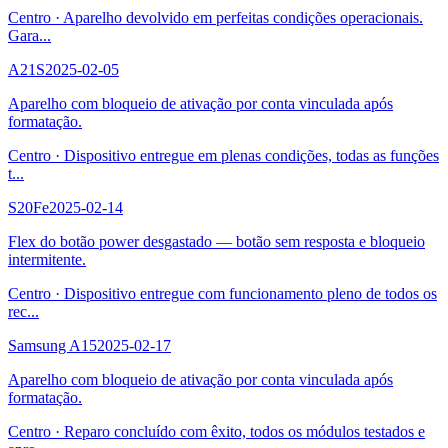
Centro
·
Aparelho devolvido em perfeitas condições operacionais.
Gara
...
A21S
2025-02-05
Aparelho com bloqueio de ativação por conta vinculada após
formatação.
Centro
·
Dispositivo entregue em plenas condições, todas as funções
t
...
S20Fe
2025-02-14
Flex do botão power desgastado — botão sem resposta e bloqueio
intermitente.
Centro
·
Dispositivo entregue com funcionamento pleno de todos os
rec
...
Samsung A15
2025-02-17
Aparelho com bloqueio de ativação por conta vinculada após
formatação.
Centro
·
Reparo concluído com êxito, todos os módulos testados e