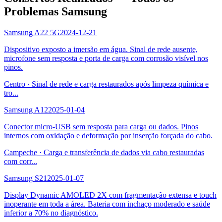
Problemas Samsung
Samsung A22 5G
2024-12-21
Dispositivo exposto a imersão em água. Sinal de rede ausente,
microfone sem resposta e porta de carga com corrosão visível nos
pinos.
Centro
·
Sinal de rede e carga restaurados após limpeza química e
tro
...
Samsung A12
2025-01-04
Conector micro-USB sem resposta para carga ou dados. Pinos
internos com oxidação e deformação por inserção forçada do cabo.
Campeche
·
Carga e transferência de dados via cabo restauradas
com corr
...
Samsung S21
2025-01-07
Display Dynamic AMOLED 2X com fragmentação extensa e touch
inoperante em toda a área. Bateria com inchaço moderado e saúde
inferior a 70% no diagnóstico.