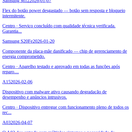
Samsung M12
2026-01-07
Flex do botão power desgastado — botão sem resposta e bloqueio
intermitente.
Centro
·
Serviço concluído com qualidade técnica verificada.
Garantia
...
Samsung S20Fe
2026-01-20
Componente da placa-mãe danificado — chip de gerenciamento de
energia comprometido.
Centro
·
Aparelho testado e aprovado em todas as funções após
reparo.
...
A15
2026-02-06
Dispositivo com malware ativo causando degradação de
desempenho e anúncios intrusivos.
Centro
·
Dispositivo entregue com funcionamento pleno de todos os
rec
...
A03
2026-04-07