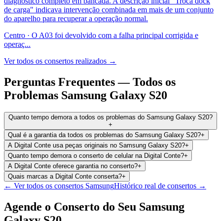
diagnóstico completo em bancada. A descrição inicial "Troca dock
de carga" indicava intervenção combinada em mais de um conjunto
do aparelho para recuperar a operação normal.
Centro
·
O A03 foi devolvido com a falha principal corrigida e
operaç
...
Ver todos os consertos realizados →
Perguntas Frequentes —
Todos os
Problemas
Samsung Galaxy S20
Quanto tempo demora a todos os problemas do Samsung Galaxy S20?
+
Qual é a garantia da todos os problemas do Samsung Galaxy S20?
+
A Digital Conte usa peças originais no Samsung Galaxy S20?
+
Quanto tempo demora o conserto de celular na Digital Conte?
+
A Digital Conte oferece garantia no conserto?
+
Quais marcas a Digital Conte conserta?
+
← Ver todos os consertos
Samsung
Histórico real de consertos →
Agende o Conserto do Seu
Samsung
Galaxy S20