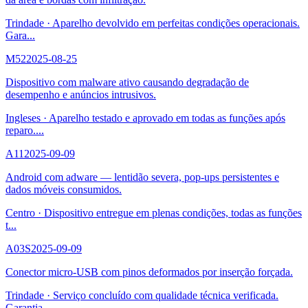
Trindade
·
Aparelho devolvido em perfeitas condições operacionais.
Gara
...
M52
2025-08-25
Dispositivo com malware ativo causando degradação de
desempenho e anúncios intrusivos.
Ingleses
·
Aparelho testado e aprovado em todas as funções após
reparo.
...
A11
2025-09-09
Android com adware — lentidão severa, pop-ups persistentes e
dados móveis consumidos.
Centro
·
Dispositivo entregue em plenas condições, todas as funções
t
...
A03S
2025-09-09
Conector micro-USB com pinos deformados por inserção forçada.
Trindade
·
Serviço concluído com qualidade técnica verificada.
Garantia
...