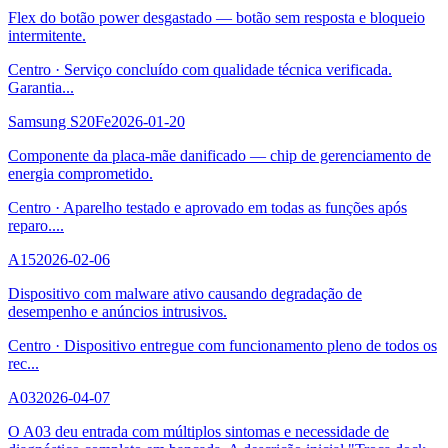
Flex do botão power desgastado — botão sem resposta e bloqueio
intermitente.
Centro
·
Serviço concluído com qualidade técnica verificada.
Garantia
...
Samsung S20Fe
2026-01-20
Componente da placa-mãe danificado — chip de gerenciamento de
energia comprometido.
Centro
·
Aparelho testado e aprovado em todas as funções após
reparo.
...
A15
2026-02-06
Dispositivo com malware ativo causando degradação de
desempenho e anúncios intrusivos.
Centro
·
Dispositivo entregue com funcionamento pleno de todos os
rec
...
A03
2026-04-07
O A03 deu entrada com múltiplos sintomas e necessidade de