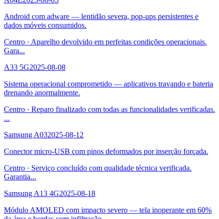
Android com adware — lentidão severa, pop-ups persistentes e
dados móveis consumidos.
Centro
·
Aparelho devolvido em perfeitas condições operacionais.
Gara
...
A33 5G
2025-08-08
Sistema operacional comprometido — aplicativos travando e bateria
drenando anormalmente.
Centro
·
Reparo finalizado com todas as funcionalidades verificadas.
...
Samsung A03
2025-08-12
Conector micro-USB com pinos deformados por inserção forçada.
Centro
·
Serviço concluído com qualidade técnica verificada.
Garantia
...
Samsung A13 4G
2025-08-18
Módulo AMOLED com impacto severo — tela inoperante em 60%
da área e bordas com infiltração.