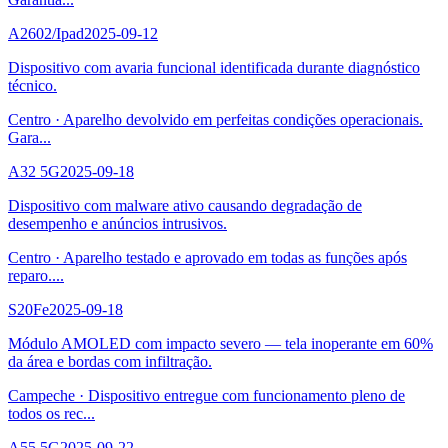
A2602/Ipad
2025-09-12
Dispositivo com avaria funcional identificada durante diagnóstico
técnico.
Centro
·
Aparelho devolvido em perfeitas condições operacionais.
Gara
...
A32 5G
2025-09-18
Dispositivo com malware ativo causando degradação de
desempenho e anúncios intrusivos.
Centro
·
Aparelho testado e aprovado em todas as funções após
reparo.
...
S20Fe
2025-09-18
Módulo AMOLED com impacto severo — tela inoperante em 60%
da área e bordas com infiltração.
Campeche
·
Dispositivo entregue com funcionamento pleno de
todos os rec
...
A55 5G
2025-09-22