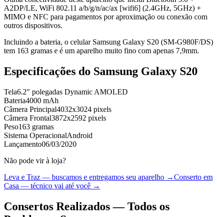
A2DP/LE, WiFi 802.11 a/b/g/n/ac/ax [wifi6] (2.4GHz, 5GHz) +
MIMO e NFC para pagamentos por aproximação ou conexão com
outros dispositivos.
Incluindo a bateria, o celular Samsung Galaxy S20 (SM-G980F/DS)
tem 163 gramas e é um aparelho muito fino com apenas 7,9mm.
Especificações do
Samsung Galaxy S20
Tela
6.2" polegadas Dynamic AMOLED
Bateria
4000 mAh
Câmera Principal
4032x3024 pixels
Câmera Frontal
3872x2592 pixels
Peso
163 gramas
Sistema Operacional
Android
Lançamento
06/03/2020
Não pode vir à loja?
Leva e Traz — buscamos e entregamos seu aparelho →
Conserto em
Casa — técnico vai até você →
Consertos Realizados — Todos os