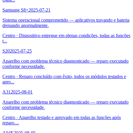
Samsung S8+
2025-07-21
Sistema operacional comprometido — aplicativos travando e bateria
drenando anormalmente.
Centro
·
Dispositivo entregue em plenas condições, todas as funções
t
...
S20
2025-07-25
Aparelho com problema técnico diagnosticado — reparo executado
conforme necessidade.
Centro
·
Reparo concluído com êxito, todos os módulos testados e
apro
...
A31
2025-08-01
Aparelho com problema técnico diagnosticado — reparo executado
conforme necessidade.
Centro
·
Aparelho testado e aprovado em todas as funções após
reparo.
...
A04E
2025-08-05