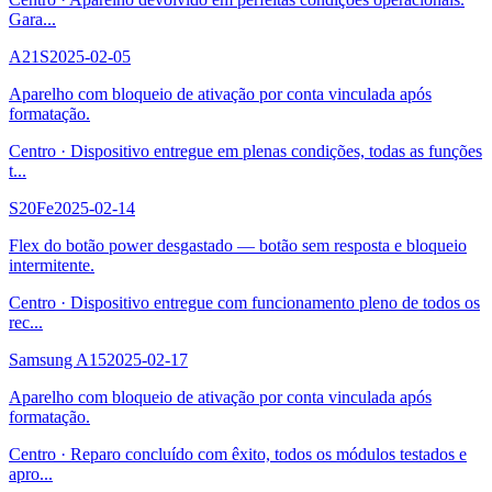
Gara
...
A21S
2025-02-05
Aparelho com bloqueio de ativação por conta vinculada após
formatação.
Centro
·
Dispositivo entregue em plenas condições, todas as funções
t
...
S20Fe
2025-02-14
Flex do botão power desgastado — botão sem resposta e bloqueio
intermitente.
Centro
·
Dispositivo entregue com funcionamento pleno de todos os
rec
...
Samsung A15
2025-02-17
Aparelho com bloqueio de ativação por conta vinculada após
formatação.
Centro
·
Reparo concluído com êxito, todos os módulos testados e
apro
...