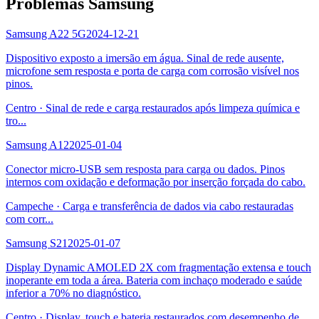
Problemas Samsung
Samsung A22 5G
2024-12-21
Dispositivo exposto a imersão em água. Sinal de rede ausente,
microfone sem resposta e porta de carga com corrosão visível nos
pinos.
Centro
·
Sinal de rede e carga restaurados após limpeza química e
tro
...
Samsung A12
2025-01-04
Conector micro-USB sem resposta para carga ou dados. Pinos
internos com oxidação e deformação por inserção forçada do cabo.
Campeche
·
Carga e transferência de dados via cabo restauradas
com corr
...
Samsung S21
2025-01-07
Display Dynamic AMOLED 2X com fragmentação extensa e touch
inoperante em toda a área. Bateria com inchaço moderado e saúde
inferior a 70% no diagnóstico.
Centro
·
Display, touch e bateria restaurados com desempenho de