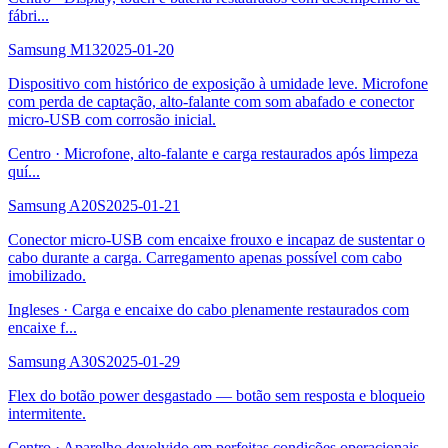
fábri
...
Samsung M13
2025-01-20
Dispositivo com histórico de exposição à umidade leve. Microfone
com perda de captação, alto-falante com som abafado e conector
micro-USB com corrosão inicial.
Centro
·
Microfone, alto-falante e carga restaurados após limpeza
quí
...
Samsung A20S
2025-01-21
Conector micro-USB com encaixe frouxo e incapaz de sustentar o
cabo durante a carga. Carregamento apenas possível com cabo
imobilizado.
Ingleses
·
Carga e encaixe do cabo plenamente restaurados com
encaixe f
...
Samsung A30S
2025-01-29
Flex do botão power desgastado — botão sem resposta e bloqueio
intermitente.
Centro
·
Aparelho devolvido em perfeitas condições operacionais.