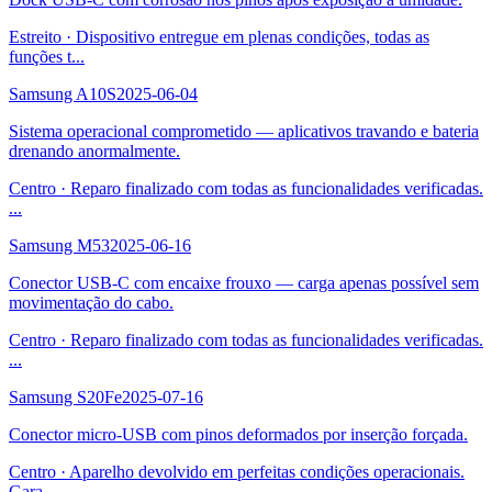
Estreito
·
Dispositivo entregue em plenas condições, todas as
funções t
...
Samsung A10S
2025-06-04
Sistema operacional comprometido — aplicativos travando e bateria
drenando anormalmente.
Centro
·
Reparo finalizado com todas as funcionalidades verificadas.
...
Samsung M53
2025-06-16
Conector USB-C com encaixe frouxo — carga apenas possível sem
movimentação do cabo.
Centro
·
Reparo finalizado com todas as funcionalidades verificadas.
...
Samsung S20Fe
2025-07-16
Conector micro-USB com pinos deformados por inserção forçada.
Centro
·
Aparelho devolvido em perfeitas condições operacionais.
Gara
...