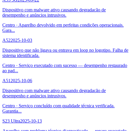
Dispositivo com malware ativo causando degradação de
desempenho e anúncios intrusivos.
Centro
·
Aparelho devolvido em perfeitas condições operacionais.
Gara
...
A52
2025-10-03
Dispositivo que não ligava ou entrava em loop no logotipo. Falha de
sistema identificada.
Centro
·
Serviço executado com sucesso — desempenho restaurado
ao pad
...
A51
2025-10-06
Dispositivo com malware ativo causando degradação de
desempenho e anúncios intrusivos.
Centro
·
Serviço concluído com qualidade técnica verificada.
Garantia
...
S23 Ultra
2025-10-13
Aparelho com problema técnico diagnosticado — reparo executado