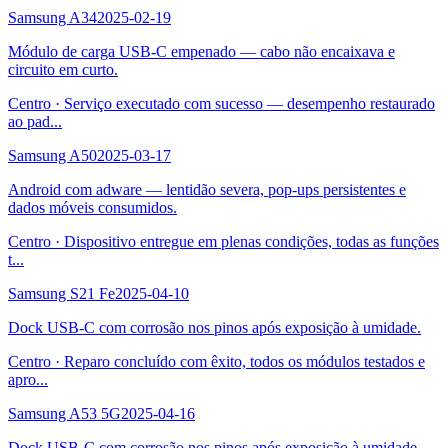
Samsung A34
2025-02-19
Módulo de carga USB-C empenado — cabo não encaixava e
circuito em curto.
Centro
·
Serviço executado com sucesso — desempenho restaurado
ao pad
...
Samsung A50
2025-03-17
Android com adware — lentidão severa, pop-ups persistentes e
dados móveis consumidos.
Centro
·
Dispositivo entregue em plenas condições, todas as funções
t
...
Samsung S21 Fe
2025-04-10
Dock USB-C com corrosão nos pinos após exposição à umidade.
Centro
·
Reparo concluído com êxito, todos os módulos testados e
apro
...
Samsung A53 5G
2025-04-16
Dock USB-C com corrosão nos pinos após exposição à umidade.