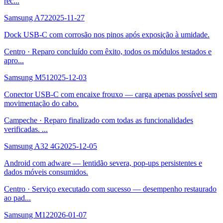
rec
...
Samsung A72
2025-11-27
Dock USB-C com corrosão nos pinos após exposição à umidade.
Centro
·
Reparo concluído com êxito, todos os módulos testados e
apro
...
Samsung M51
2025-12-03
Conector USB-C com encaixe frouxo — carga apenas possível sem
movimentação do cabo.
Campeche
·
Reparo finalizado com todas as funcionalidades
verificadas.
...
Samsung A32 4G
2025-12-05
Android com adware — lentidão severa, pop-ups persistentes e
dados móveis consumidos.
Centro
·
Serviço executado com sucesso — desempenho restaurado
ao pad
...
Samsung M12
2026-01-07