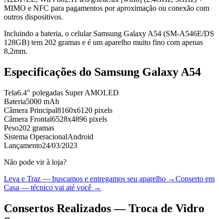
MIMO e NFC para pagamentos por aproximação ou conexão com
outros dispositivos.
Incluindo a bateria, o celular Samsung Galaxy A54 (SM-A546E/DS
128GB) tem 202 gramas e é um aparelho muito fino com apenas
8,2mm.
Especificações do
Samsung Galaxy A54
Tela
6.4" polegadas Super AMOLED
Bateria
5000 mAh
Câmera Principal
8160x6120 pixels
Câmera Frontal
6528x4896 pixels
Peso
202 gramas
Sistema Operacional
Android
Lançamento
24/03/2023
Não pode vir à loja?
Leva e Traz — buscamos e entregamos seu aparelho →
Conserto em
Casa — técnico vai até você →
Consertos Realizados — Troca de Vidro