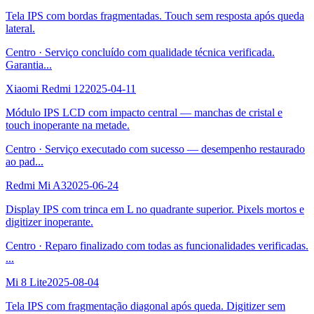
Tela IPS com bordas fragmentadas. Touch sem resposta após queda
lateral.
Centro
·
Serviço concluído com qualidade técnica verificada.
Garantia
...
Xiaomi Redmi 12
2025-04-11
Módulo IPS LCD com impacto central — manchas de cristal e
touch inoperante na metade.
Centro
·
Serviço executado com sucesso — desempenho restaurado
ao pad
...
Redmi Mi A3
2025-06-24
Display IPS com trinca em L no quadrante superior. Pixels mortos e
digitizer inoperante.
Centro
·
Reparo finalizado com todas as funcionalidades verificadas.
...
Mi 8 Lite
2025-08-04
Tela IPS com fragmentação diagonal após queda. Digitizer sem