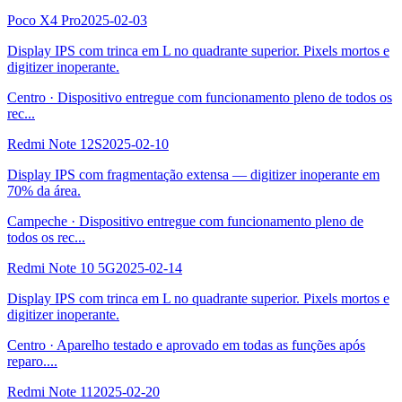
Poco X4 Pro
2025-02-03
Display IPS com trinca em L no quadrante superior. Pixels mortos e
digitizer inoperante.
Centro
·
Dispositivo entregue com funcionamento pleno de todos os
rec
...
Redmi Note 12S
2025-02-10
Display IPS com fragmentação extensa — digitizer inoperante em
70% da área.
Campeche
·
Dispositivo entregue com funcionamento pleno de
todos os rec
...
Redmi Note 10 5G
2025-02-14
Display IPS com trinca em L no quadrante superior. Pixels mortos e
digitizer inoperante.
Centro
·
Aparelho testado e aprovado em todas as funções após
reparo.
...
Redmi Note 11
2025-02-20