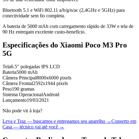
Bluetooth 5.1 e WiFi 802.11 a/b/g/n/ac (2,4GHz e 5GHz) para
conectividade sem fio completa.
A bateria de 5000 mAh com carregamento rápido de 33W e tela de
90 Hz entregam excelente custo-benefício.
Especificações do
Xiaomi Poco M3 Pro
5G
Tela
6.5" polegadas IPS LCD
Bateria
5000 mAh
Câmera Principal
8000x6000 pixels
Câmera Frontal
2592x1944 pixels
Peso
190 gramas
Sistema Operacional
Android
Lançamento
19/03/2021
Não pode vir à loja?
Leva e Traz — buscamos e entregamos seu aparelho →
Conserto em
Casa — técnico vai até você →