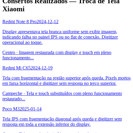
Consertos Realizados — Troca de Tela
Xiaomi
Redmi Note 8 Pro
2024-12-12
Display apresentava tela branca uniforme sem exibir imagem,
indicando falha no painel IPS ou no flat de conexão. Digitizer
operacional ao toque.
Centro
·
Imagem restaurada com display e touch em pleno
funcionamento
...
Redmi Mi C65
2024-12-19
Tela com fragmentação na região superior após queda. Pixels mortos
em faixa horizontal e digitizer sem resposta no terço superior.
Campeche
·
Tela e touch substituídos com pleno funcionamento
restaurado
...
Poco M3
2025-01-14
Tela IPS com fragmentação diagonal após queda e digitizer sem
resposta em toda a extensão inferior do display.