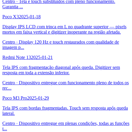
Centro
·
Tela e touch substituídos com pleno funcionamento.
Garantia
...
Poco X3
2025-01-18
Display IPS LCD com trinca em L no quadrante superior — pixels
mortos em faixa vertical e digitizer inoperante na região afetada.
Centro
·
Display 120 Hz e touch restaurados com qualidade de
imagem p
...
Redmi Note 13
2025-01-21
Tela IPS com fragmentação diagonal após queda. Digitizer sem
resposta em toda a extensão inferior.
Centro
·
Dispositivo entregue com funcionamento pleno de todos os
rec
...
Poco M3 Pro
2025-01-29
Tela IPS com bordas fragmentadas. Touch sem resposta após queda
lateral.
Centro
·
Dispositivo entregue em plenas condições, todas as funções
t
...