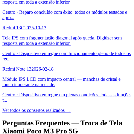
resposta em toda a extensão inferior.
Centro
·
Reparo concluído com êxito, todos os módulos testados e
apro
...
Redmi 13C
2025-10-13
Tela IPS com fragmentação diagonal após queda. Digitizer sem
resposta em toda a extensão inferior.
Centro
·
Dispositivo entregue com funcionamento pleno de todos os
rec
...
Redmi Note 13
2026-02-18
Módulo IPS LCD com impacto central — manchas de cristal e
touch inoperante na metade.
Centro
·
Dispositivo entregue em plenas condições, todas as funções
t
...
Ver todos os consertos realizados →
Perguntas Frequentes —
Troca de Tela
Xiaomi Poco M3 Pro 5G