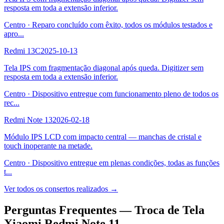
resposta em toda a extensão inferior.
Centro
·
Reparo concluído com êxito, todos os módulos testados e
apro
...
Redmi 13C
2025-10-13
Tela IPS com fragmentação diagonal após queda. Digitizer sem
resposta em toda a extensão inferior.
Centro
·
Dispositivo entregue com funcionamento pleno de todos os
rec
...
Redmi Note 13
2026-02-18
Módulo IPS LCD com impacto central — manchas de cristal e
touch inoperante na metade.
Centro
·
Dispositivo entregue em plenas condições, todas as funções
t
...
Ver todos os consertos realizados →
Perguntas Frequentes —
Troca de Tela
Xiaomi Redmi Note 11