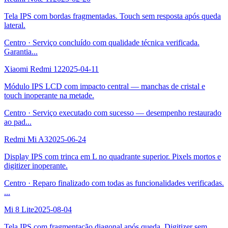
Tela IPS com bordas fragmentadas. Touch sem resposta após queda
lateral.
Centro
·
Serviço concluído com qualidade técnica verificada.
Garantia
...
Xiaomi Redmi 12
2025-04-11
Módulo IPS LCD com impacto central — manchas de cristal e
touch inoperante na metade.
Centro
·
Serviço executado com sucesso — desempenho restaurado
ao pad
...
Redmi Mi A3
2025-06-24
Display IPS com trinca em L no quadrante superior. Pixels mortos e
digitizer inoperante.
Centro
·
Reparo finalizado com todas as funcionalidades verificadas.
...
Mi 8 Lite
2025-08-04
Tela IPS com fragmentação diagonal após queda. Digitizer sem