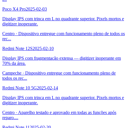
Poco X4 Pro
2025-02-03
Display IPS com trinca em L no quadrante superior. Pixels mortos e
digitizer inoperante.
Centro
·
Dispositivo entregue com funcionamento pleno de todos os
rec
...
Redmi Note 12S
2025-02-10
Display IPS com fragmentação extensa — digitizer inoperante em
70% da área.
Campeche
·
Dispositivo entregue com funcionamento pleno de
todos os rec
...
Redmi Note 10 5G
2025-02-14
Display IPS com trinca em L no quadrante superior. Pixels mortos e
digitizer inoperante.
Centro
·
Aparelho testado e aprovado em todas as funções após
reparo.
...
Redmi Note 11
2025-02-20