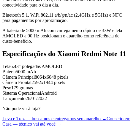
conectividade para o dia a dia.
Bluetooth 5.1, WiFi 802.11 a/b/g/n/ac (2,4GHz e 5GHz) e NFC
para pagamentos por aproximação.
A bateria de 5000 mAh com carregamento rápido de 33W e tela
AMOLED a 90 Hz posicionam o aparelho como referência de
custo-benefício.
Especificações do
Xiaomi Redmi Note 11
Tela
6.43" polegadas AMOLED
Bateria
5000 mAh
Câmera Principal
8064x6048 pixels
Câmera Frontal
2592x1944 pixels
Peso
179 gramas
Sistema Operacional
Android
Lançamento
26/01/2022
Não pode vir à loja?
Leva e Traz — buscamos e entregamos seu aparelho →
Conserto em
Casa — técnico vai até você →