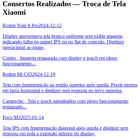
Consertos Realizados — Troca de Tela
Xiaomi
Redmi Note 8 Pro
2024-12-12
Display apresentava tela branca uniforme sem exibir imagem,
indicando falha no painel IPS ou no flat de conexão. Digitizer
operacional ao toque.
Centro
·
Imagem restaurada com display e touch em pleno
funcionamento
...
Redmi Mi C65
2024-12-19
Tela com fragmentação na região superior após queda. Pixels mortos
em faixa horizontal e digitizer sem resposta no terço superior.
Campeche
·
Tela e touch substituídos com pleno funcionamento
restaurado
...
Poco M3
2025-01-14
Tela IPS com fragmentação diagonal após queda e digitizer sem
resposta em toda a extensão inferior do display.