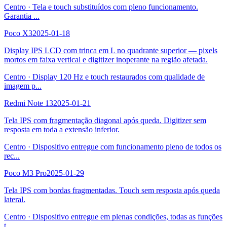
Centro
·
Tela e touch substituídos com pleno funcionamento.
Garantia
...
Poco X3
2025-01-18
Display IPS LCD com trinca em L no quadrante superior — pixels
mortos em faixa vertical e digitizer inoperante na região afetada.
Centro
·
Display 120 Hz e touch restaurados com qualidade de
imagem p
...
Redmi Note 13
2025-01-21
Tela IPS com fragmentação diagonal após queda. Digitizer sem
resposta em toda a extensão inferior.
Centro
·
Dispositivo entregue com funcionamento pleno de todos os
rec
...
Poco M3 Pro
2025-01-29
Tela IPS com bordas fragmentadas. Touch sem resposta após queda
lateral.
Centro
·
Dispositivo entregue em plenas condições, todas as funções
t
...