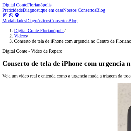
Digital Conte
Florianópolis
Praticidade
Diagnostique em casa
Nossos Consertos
Blog
Modalidades
Diagnósticos
Consertos
Blog
Digital Conte Florianópolis
/
Videos
/
Conserto de tela de iPhone com urgencia no Centro de Floriano
Digital Conte - Video de Reparo
Conserto de tela de iPhone com urgencia n
Veja um video real e entenda como a urgencia muda a triagem da troca