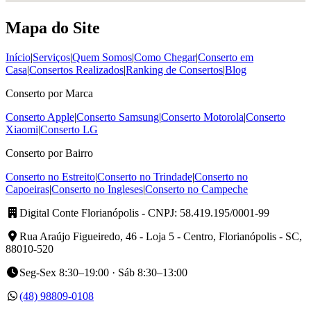
Mapa do Site
Início
|
Serviços
|
Quem Somos
|
Como Chegar
|
Conserto em
Casa
|
Consertos Realizados
|
Ranking de Consertos
|
Blog
Conserto por Marca
Conserto Apple
|
Conserto Samsung
|
Conserto Motorola
|
Conserto
Xiaomi
|
Conserto LG
Conserto por Bairro
Conserto no Estreito
|
Conserto no Trindade
|
Conserto no
Capoeiras
|
Conserto no Ingleses
|
Conserto no Campeche
Digital Conte Florianópolis
- CNPJ: 58.419.195/0001-99
Rua Araújo Figueiredo, 46 - Loja 5 - Centro, Florianópolis - SC,
88010-520
Seg-Sex 8:30–19:00 · Sáb 8:30–13:00
(48) 98809-0108