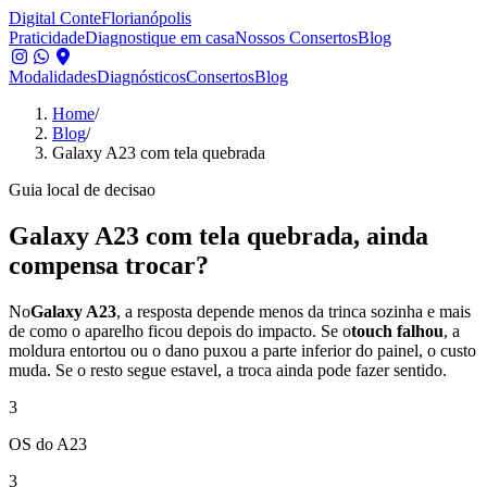
Digital Conte
Florianópolis
Praticidade
Diagnostique em casa
Nossos Consertos
Blog
Modalidades
Diagnósticos
Consertos
Blog
Home
/
Blog
/
Galaxy A23 com tela quebrada
Guia local de decisao
Galaxy A23 com tela quebrada, ainda
compensa trocar?
No
Galaxy A23
, a resposta depende menos da trinca sozinha e mais
de como o aparelho ficou depois do impacto. Se o
touch falhou
, a
moldura entortou ou o dano puxou a parte inferior do painel, o custo
muda. Se o resto segue estavel, a troca ainda pode fazer sentido.
3
OS do A23
3