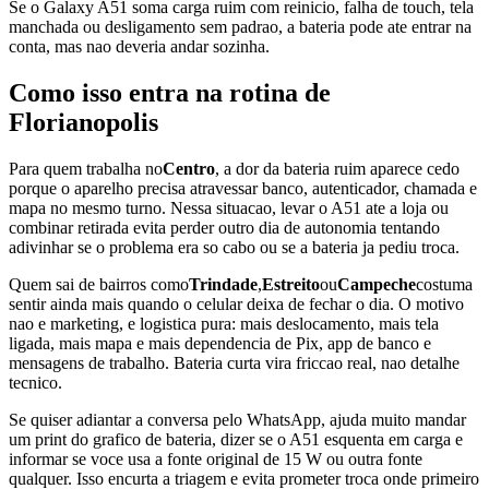
Se o Galaxy A51 soma carga ruim com reinicio, falha de touch, tela
manchada ou desligamento sem padrao, a bateria pode ate entrar na
conta, mas nao deveria andar sozinha.
Como isso entra na rotina de
Florianopolis
Para quem trabalha no
Centro
, a dor da bateria ruim aparece cedo
porque o aparelho precisa atravessar banco, autenticador, chamada e
mapa no mesmo turno. Nessa situacao, levar o A51 ate a loja ou
combinar retirada evita perder outro dia de autonomia tentando
adivinhar se o problema era so cabo ou se a bateria ja pediu troca.
Quem sai de bairros como
Trindade
,
Estreito
ou
Campeche
costuma
sentir ainda mais quando o celular deixa de fechar o dia. O motivo
nao e marketing, e logistica pura: mais deslocamento, mais tela
ligada, mais mapa e mais dependencia de Pix, app de banco e
mensagens de trabalho. Bateria curta vira friccao real, nao detalhe
tecnico.
Se quiser adiantar a conversa pelo WhatsApp, ajuda muito mandar
um print do grafico de bateria, dizer se o A51 esquenta em carga e
informar se voce usa a fonte original de 15 W ou outra fonte
qualquer. Isso encurta a triagem e evita prometer troca onde primeiro