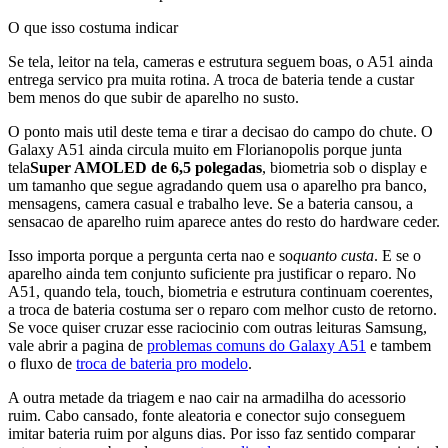
O que isso costuma indicar
Se tela, leitor na tela, cameras e estrutura seguem boas, o A51 ainda
entrega servico pra muita rotina. A troca de bateria tende a custar
bem menos do que subir de aparelho no susto.
O ponto mais util deste tema e tirar a decisao do campo do chute. O
Galaxy A51 ainda circula muito em Florianopolis porque junta
tela
Super AMOLED de 6,5 polegadas
, biometria sob o display e
um tamanho que segue agradando quem usa o aparelho pra banco,
mensagens, camera casual e trabalho leve. Se a bateria cansou, a
sensacao de aparelho ruim aparece antes do resto do hardware ceder.
Isso importa porque a pergunta certa nao e so
quanto custa
. E se o
aparelho ainda tem conjunto suficiente pra justificar o reparo. No
A51, quando tela, touch, biometria e estrutura continuam coerentes,
a troca de bateria costuma ser o reparo com melhor custo de retorno.
Se voce quiser cruzar esse raciocinio com outras leituras Samsung,
vale abrir a pagina de
problemas comuns do Galaxy A51
e tambem
o fluxo de
troca de bateria pro modelo
.
A outra metade da triagem e nao cair na armadilha do acessorio
ruim. Cabo cansado, fonte aleatoria e conector sujo conseguem
imitar bateria ruim por alguns dias. Por isso faz sentido comparar