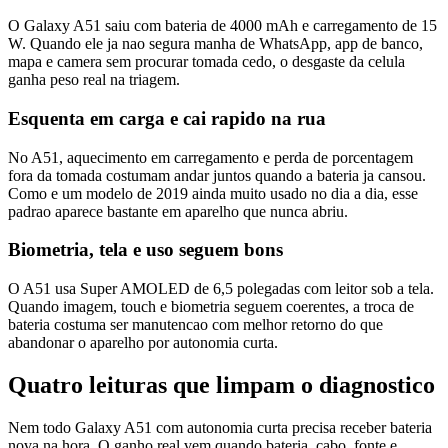
O Galaxy A51 saiu com bateria de 4000 mAh e carregamento de 15
W. Quando ele ja nao segura manha de WhatsApp, app de banco,
mapa e camera sem procurar tomada cedo, o desgaste da celula
ganha peso real na triagem.
Esquenta em carga e cai rapido na rua
No A51, aquecimento em carregamento e perda de porcentagem
fora da tomada costumam andar juntos quando a bateria ja cansou.
Como e um modelo de 2019 ainda muito usado no dia a dia, esse
padrao aparece bastante em aparelho que nunca abriu.
Biometria, tela e uso seguem bons
O A51 usa Super AMOLED de 6,5 polegadas com leitor sob a tela.
Quando imagem, touch e biometria seguem coerentes, a troca de
bateria costuma ser manutencao com melhor retorno do que
abandonar o aparelho por autonomia curta.
Quatro leituras que limpam o diagnostico
Nem todo Galaxy A51 com autonomia curta precisa receber bateria
nova na hora. O ganho real vem quando bateria, cabo, fonte e