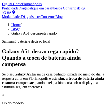
Digital Conte
Florianópolis
Praticidade
Diagnostique em casa
Nossos Consertos
Blog
Modalidades
Diagnósticos
Consertos
Blog
Home
/
Blog
/
Galaxy A51 descarrega rapido
Samsung, bateria e decisao local
Galaxy A51 descarrega rapido?
Quando a troca de bateria ainda
compensa
Se o seu
Galaxy A51
ja sai de casa pedindo tomada no meio do dia, a
resposta curta em Florianopolis e esta,
sim, a troca de bateria ainda
costuma compensar
quando a tela, a biometria sob o display e a
estrutura seguem coerentes.
4
OS do modelo