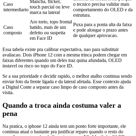
Mancha, flicker,
Caso
o tecnico precisa validar mais
touch parcial ou leve
intermediario
comportamento do OLED e da
marca na lateral
estrutura.
Aro torto, topo frontal
Puxa para a ponta alta da faixa
Caso
batido, mais de um
e pode alongar o prazo antes
composto
defeito ou suspeita
de qualquer aprovacao.
em Face ID
Essa tabela existe pra calibrar expectativa, nao para substituir
avaliacao. Dois iPhone 12 com a mesma trinca podem chegar em
faixas diferentes quando um deles traz quina afundada, OLED
instavel ou risco no topo do Face ID.
Se a sua prioridade e decidir rapido, o melhor atalho continua sendo
enviar foto da frente ligada e da lateral afetada. Esse contexto ajuda
a Digital Conte a separar caso limpo de caso composto antes da
visita.
Quando a troca ainda costuma valer a
pena
Na pratica, o iphone 12 ainda tem um ponto forte importante, ele
continua atual o bastante pra justificar reparo quando o resto do