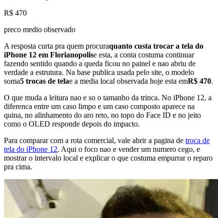
R$ 470
preco medio observado
A resposta curta pra quem procura
quanto custa trocar a tela do
iPhone 12 em Florianopolis
e esta, a conta costuma continuar
fazendo sentido quando a queda ficou no painel e nao abriu de
verdade a estrutura. Na base publica usada pelo site, o modelo
soma
5
trocas de tela
e a media local observada hoje esta em
R$ 470
.
O que muda a leitura nao e so o tamanho da trinca. No iPhone 12, a
diferenca entre um caso limpo e um caso composto aparece na
quina, no alinhamento do aro reto, no topo do Face ID e no jeito
como o OLED responde depois do impacto.
Para comparar com a rota comercial, vale abrir a pagina de
troca de
tela do iPhone 12
. Aqui o foco nao e vender um numero cego, e
mostrar o intervalo local e explicar o que costuma empurrar o reparo
pra cima.