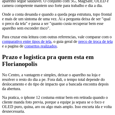
aparelho segue saudavel. O conjunto com 5G, MagSafe, OLED e
camera competente mantem uso forte para trabalho e dia a dia.
Onde a conta desanda e quando a queda pega estrutura, topo frontal
e mais de um sintoma de uma vez. Ai a pergunta deixa de ser "qual
o preco da tela" e passa a ser "quanto custa recuperar bem esse
aparelho sem esconder risco".
Para cruzar esta leitura com outras referencias, vale comparar com o
comparativo entre tipos de tela
, o guia geral de
preco de troca de tela
e a pagina de
consertos realizados
.
Prazo e logistica pra quem esta em
Florianopolis
No Centro, a vantagem e simples, deixar o aparelho na loja e
resolver o resto do dia a pe. Fora dali, o tempo total depende do
deslocamento e do tipo de impacto que a bancada encontra depois
da abertura.
Na pratica, o iphone 12 costuma entrar bem em retirada quando o
cliente manda foto previa, porque a equipe ja separa se o foco e
OLED puro, quina, aro ou algo mais amplo. Isso encurta ida e volta
desnecessaria.