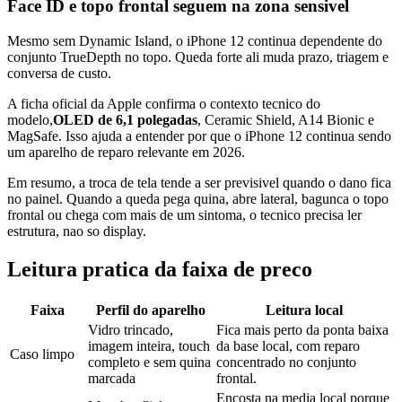
Face ID e topo frontal seguem na zona sensivel
Mesmo sem Dynamic Island, o iPhone 12 continua dependente do
conjunto TrueDepth no topo. Queda forte ali muda prazo, triagem e
conversa de custo.
A ficha oficial da Apple confirma o contexto tecnico do
modelo,
OLED de 6,1 polegadas
, Ceramic Shield, A14 Bionic e
MagSafe. Isso ajuda a entender por que o iPhone 12 continua sendo
um aparelho de reparo relevante em 2026.
Em resumo, a troca de tela tende a ser previsivel quando o dano fica
no painel. Quando a queda pega quina, abre lateral, bagunca o topo
frontal ou chega com mais de um sintoma, o tecnico precisa ler
estrutura, nao so display.
Leitura pratica da faixa de preco
Faixa
Perfil do aparelho
Leitura local
Vidro trincado,
Fica mais perto da ponta baixa
imagem inteira, touch
da base local, com reparo
Caso limpo
completo e sem quina
concentrado no conjunto
marcada
frontal.
Encosta na media local porque