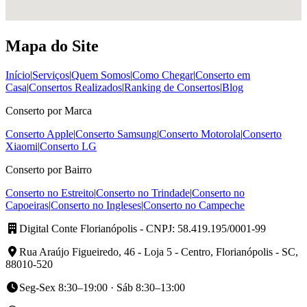
Mapa do Site
Início
|
Serviços
|
Quem Somos
|
Como Chegar
|
Conserto em
Casa
|
Consertos Realizados
|
Ranking de Consertos
|
Blog
Conserto por Marca
Conserto Apple
|
Conserto Samsung
|
Conserto Motorola
|
Conserto
Xiaomi
|
Conserto LG
Conserto por Bairro
Conserto no Estreito
|
Conserto no Trindade
|
Conserto no
Capoeiras
|
Conserto no Ingleses
|
Conserto no Campeche
Digital Conte Florianópolis
- CNPJ: 58.419.195/0001-99
Rua Araújo Figueiredo, 46 - Loja 5 - Centro, Florianópolis - SC,
88010-520
Seg-Sex 8:30–19:00 · Sáb 8:30–13:00