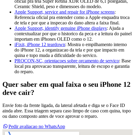
oficial pra tela Super Retina XDR OLED de 6,1 polegadas,
Ceramic Shield, peso e dimensoes do modelo.
Apple Support, service and repair for iPhone screens
:
Referencia oficial pra entender como a Apple enquadra troca
de tela e por que a inspecao do dano altera a faixa final.
Apple Support, identify genuine iPhone displays
:
Ajuda a
contextualizar por que o historico da peca e a leitura do painel
importam em iPhones OLED como o 12.
iFixit, iPhone 12 teardown
:
Mostra o empilhamento interno
do iPhone 12, a organizacao da tela e por que impacto em
quina e topo muda a dificuldade do servico.
PROCON-SC, orientacoes sobre orcamento de servico
:
Base
local pra aprovacao transparente, leitura de escopo e garantia
do reparo.
Quer saber em qual faixa o seu iPhone 12
deve cair?
Envie foto da frente ligada, da lateral afetada e diga se o Face ID
ainda abre. Essa triagem separa caso limpo de caso com quina, topo
ou dano composto antes de voce aprovar o reparo.
Pedir avaliacao no WhatsApp