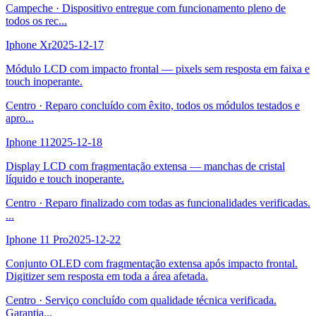
Campeche
·
Dispositivo entregue com funcionamento pleno de
todos os rec
...
Iphone Xr
2025-12-17
Módulo LCD com impacto frontal — pixels sem resposta em faixa e
touch inoperante.
Centro
·
Reparo concluído com êxito, todos os módulos testados e
apro
...
Iphone 11
2025-12-18
Display LCD com fragmentação extensa — manchas de cristal
líquido e touch inoperante.
Centro
·
Reparo finalizado com todas as funcionalidades verificadas.
...
Iphone 11 Pro
2025-12-22
Conjunto OLED com fragmentação extensa após impacto frontal.
Digitizer sem resposta em toda a área afetada.
Centro
·
Serviço concluído com qualidade técnica verificada.
Garantia
...