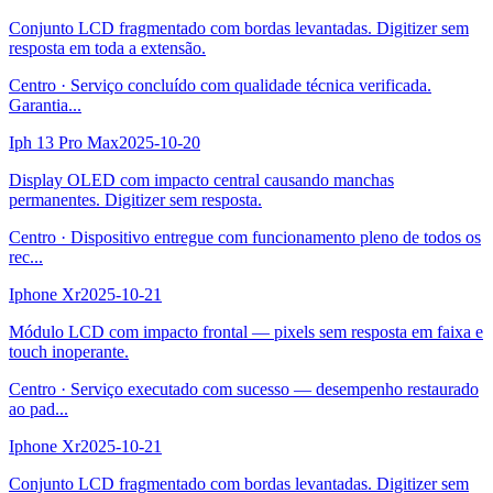
Conjunto LCD fragmentado com bordas levantadas. Digitizer sem
resposta em toda a extensão.
Centro
·
Serviço concluído com qualidade técnica verificada.
Garantia
...
Iph 13 Pro Max
2025-10-20
Display OLED com impacto central causando manchas
permanentes. Digitizer sem resposta.
Centro
·
Dispositivo entregue com funcionamento pleno de todos os
rec
...
Iphone Xr
2025-10-21
Módulo LCD com impacto frontal — pixels sem resposta em faixa e
touch inoperante.
Centro
·
Serviço executado com sucesso — desempenho restaurado
ao pad
...
Iphone Xr
2025-10-21
Conjunto LCD fragmentado com bordas levantadas. Digitizer sem