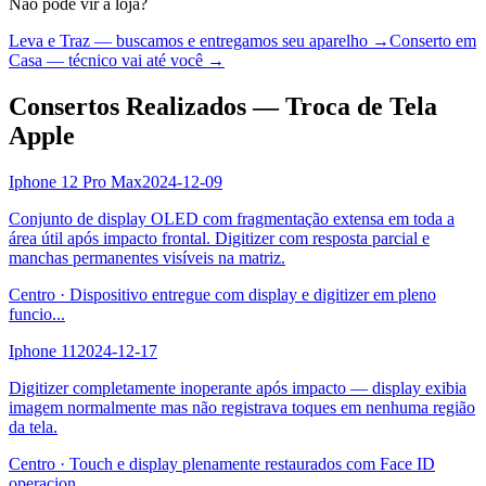
Não pode vir à loja?
Leva e Traz — buscamos e entregamos seu aparelho →
Conserto em
Casa — técnico vai até você →
Consertos Realizados — Troca de Tela
Apple
Iphone 12 Pro Max
2024-12-09
Conjunto de display OLED com fragmentação extensa em toda a
área útil após impacto frontal. Digitizer com resposta parcial e
manchas permanentes visíveis na matriz.
Centro
·
Dispositivo entregue com display e digitizer em pleno
funcio
...
Iphone 11
2024-12-17
Digitizer completamente inoperante após impacto — display exibia
imagem normalmente mas não registrava toques em nenhuma região
da tela.
Centro
·
Touch e display plenamente restaurados com Face ID
operacion
...