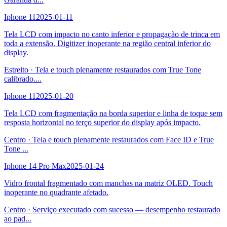
Iphone 11
2025-01-11
Tela LCD com impacto no canto inferior e propagação de trinca em
toda a extensão. Digitizer inoperante na região central inferior do
display.
Estreito
·
Tela e touch plenamente restaurados com True Tone
calibrado.
...
Iphone 11
2025-01-20
Tela LCD com fragmentação na borda superior e linha de toque sem
resposta horizontal no terço superior do display após impacto.
Centro
·
Tela e touch plenamente restaurados com Face ID e True
Tone
...
Iphone 14 Pro Max
2025-01-24
Vidro frontal fragmentado com manchas na matriz OLED. Touch
inoperante no quadrante afetado.
Centro
·
Serviço executado com sucesso — desempenho restaurado
ao pad
...