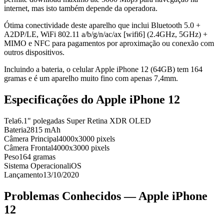
internet, mas isto também depende da operadora.
Ótima conectividade deste aparelho que inclui Bluetooth 5.0 +
A2DP/LE, WiFi 802.11 a/b/g/n/ac/ax [wifi6] (2.4GHz, 5GHz) +
MIMO e NFC para pagamentos por aproximação ou conexão com
outros dispositivos.
Incluindo a bateria, o celular Apple iPhone 12 (64GB) tem 164
gramas e é um aparelho muito fino com apenas 7,4mm.
Especificações do
Apple iPhone 12
Tela
6.1" polegadas Super Retina XDR OLED
Bateria
2815 mAh
Câmera Principal
4000x3000 pixels
Câmera Frontal
4000x3000 pixels
Peso
164 gramas
Sistema Operacional
iOS
Lançamento
13/10/2020
Problemas Conhecidos —
Apple iPhone
12