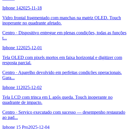
Iphone 14
2025-11-18
Vidro frontal fragmentado com manchas na matriz OLED. Touch
inoperante no quadrante afetado.
Centro
·
Dispositivo entregue em plenas condições, todas as funções
t
...
Iphone 12
2025-12-01
Tela OLED com pixels mortos em faixa horizontal e digitizer com
resposta parcial.
Centro
·
Aparelho devolvido em perfeitas condições operacionais.
Gara
...
Iphone 11
2025-12-02
Tela LCD com trinca em L após queda. Touch inoperante no
quadrante de impacto.
Centro
·
Serviço executado com sucesso — desempenho restaurado
ao pad
...
Iphone 15 Pro
2025-12-04