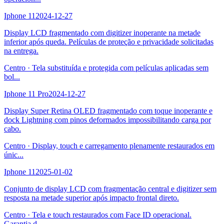
Iphone 11
2024-12-27
Display LCD fragmentado com digitizer inoperante na metade
inferior após queda. Películas de proteção e privacidade solicitadas
na entrega.
Centro
·
Tela substituída e protegida com películas aplicadas sem
bol
...
Iphone 11 Pro
2024-12-27
Display Super Retina OLED fragmentado com toque inoperante e
dock Lightning com pinos deformados impossibilitando carga por
cabo.
Centro
·
Display, touch e carregamento plenamente restaurados em
únic
...
Iphone 11
2025-01-02
Conjunto de display LCD com fragmentação central e digitizer sem
resposta na metade superior após impacto frontal direto.
Centro
·
Tela e touch restaurados com Face ID operacional.
Garantia d
...