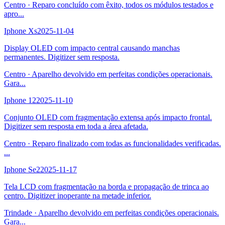
Centro
·
Reparo concluído com êxito, todos os módulos testados e
apro
...
Iphone Xs
2025-11-04
Display OLED com impacto central causando manchas
permanentes. Digitizer sem resposta.
Centro
·
Aparelho devolvido em perfeitas condições operacionais.
Gara
...
Iphone 12
2025-11-10
Conjunto OLED com fragmentação extensa após impacto frontal.
Digitizer sem resposta em toda a área afetada.
Centro
·
Reparo finalizado com todas as funcionalidades verificadas.
...
Iphone Se2
2025-11-17
Tela LCD com fragmentação na borda e propagação de trinca ao
centro. Digitizer inoperante na metade inferior.
Trindade
·
Aparelho devolvido em perfeitas condições operacionais.
Gara
...