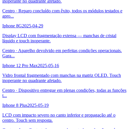
inoperante no quadrante afetado.
Centro
·
Reparo concluído com êxito, todos os módulos testados e
apro
...
Iphone 8G
2025-04-29
Display LCD com fragmentação extensa — manchas de cristal
líquido e touch inoperante.
Centro
·
Aparelho devolvido em perfeitas condições operacionais.
Gara
...
Iphone 12 Pro Max
2025-05-16
Vidro frontal fragmentado com manchas na matriz OLED. Touch
inoperante no quadrante afetado.
Centro
·
Dispositivo entregue em plenas condições, todas as funções
t
...
Iphone 8 Plus
2025-05-19
LCD com impacto severo no canto inferior e propagação até o
centro. Touch sem resposta.