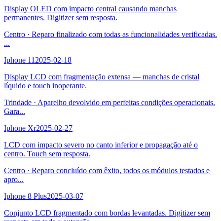
Display OLED com impacto central causando manchas
permanentes. Digitizer sem resposta.
Centro
·
Reparo finalizado com todas as funcionalidades verificadas.
...
Iphone 11
2025-02-18
Display LCD com fragmentação extensa — manchas de cristal
líquido e touch inoperante.
Trindade
·
Aparelho devolvido em perfeitas condições operacionais.
Gara
...
Iphone Xr
2025-02-27
LCD com impacto severo no canto inferior e propagação até o
centro. Touch sem resposta.
Centro
·
Reparo concluído com êxito, todos os módulos testados e
apro
...
Iphone 8 Plus
2025-03-07
Conjunto LCD fragmentado com bordas levantadas. Digitizer sem