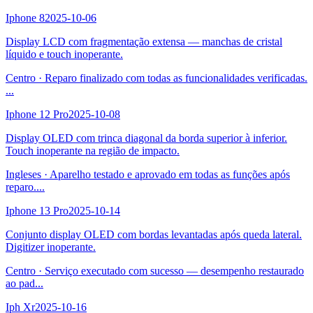
Iphone 8
2025-10-06
Display LCD com fragmentação extensa — manchas de cristal
líquido e touch inoperante.
Centro
·
Reparo finalizado com todas as funcionalidades verificadas.
...
Iphone 12 Pro
2025-10-08
Display OLED com trinca diagonal da borda superior à inferior.
Touch inoperante na região de impacto.
Ingleses
·
Aparelho testado e aprovado em todas as funções após
reparo.
...
Iphone 13 Pro
2025-10-14
Conjunto display OLED com bordas levantadas após queda lateral.
Digitizer inoperante.
Centro
·
Serviço executado com sucesso — desempenho restaurado
ao pad
...
Iph Xr
2025-10-16