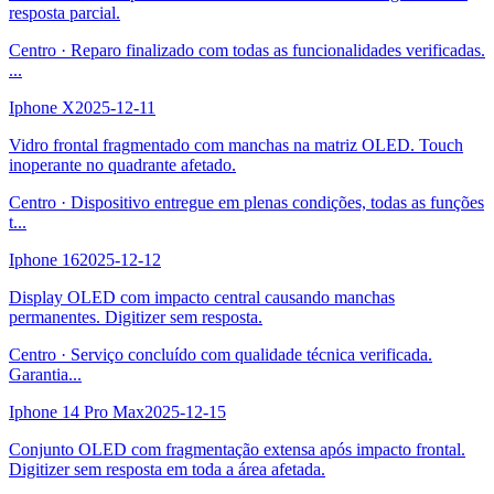
resposta parcial.
Centro
·
Reparo finalizado com todas as funcionalidades verificadas.
...
Iphone X
2025-12-11
Vidro frontal fragmentado com manchas na matriz OLED. Touch
inoperante no quadrante afetado.
Centro
·
Dispositivo entregue em plenas condições, todas as funções
t
...
Iphone 16
2025-12-12
Display OLED com impacto central causando manchas
permanentes. Digitizer sem resposta.
Centro
·
Serviço concluído com qualidade técnica verificada.
Garantia
...
Iphone 14 Pro Max
2025-12-15
Conjunto OLED com fragmentação extensa após impacto frontal.
Digitizer sem resposta em toda a área afetada.