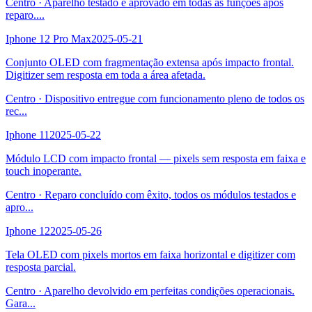
Centro
·
Aparelho testado e aprovado em todas as funções após
reparo.
...
Iphone 12 Pro Max
2025-05-21
Conjunto OLED com fragmentação extensa após impacto frontal.
Digitizer sem resposta em toda a área afetada.
Centro
·
Dispositivo entregue com funcionamento pleno de todos os
rec
...
Iphone 11
2025-05-22
Módulo LCD com impacto frontal — pixels sem resposta em faixa e
touch inoperante.
Centro
·
Reparo concluído com êxito, todos os módulos testados e
apro
...
Iphone 12
2025-05-26
Tela OLED com pixels mortos em faixa horizontal e digitizer com
resposta parcial.
Centro
·
Aparelho devolvido em perfeitas condições operacionais.
Gara
...