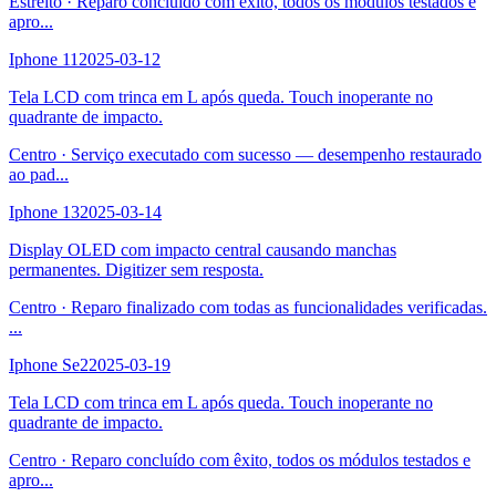
Estreito
·
Reparo concluído com êxito, todos os módulos testados e
apro
...
Iphone 11
2025-03-12
Tela LCD com trinca em L após queda. Touch inoperante no
quadrante de impacto.
Centro
·
Serviço executado com sucesso — desempenho restaurado
ao pad
...
Iphone 13
2025-03-14
Display OLED com impacto central causando manchas
permanentes. Digitizer sem resposta.
Centro
·
Reparo finalizado com todas as funcionalidades verificadas.
...
Iphone Se2
2025-03-19
Tela LCD com trinca em L após queda. Touch inoperante no
quadrante de impacto.
Centro
·
Reparo concluído com êxito, todos os módulos testados e
apro
...