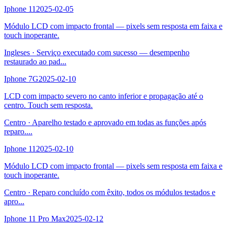
Iphone 11
2025-02-05
Módulo LCD com impacto frontal — pixels sem resposta em faixa e
touch inoperante.
Ingleses
·
Serviço executado com sucesso — desempenho
restaurado ao pad
...
Iphone 7G
2025-02-10
LCD com impacto severo no canto inferior e propagação até o
centro. Touch sem resposta.
Centro
·
Aparelho testado e aprovado em todas as funções após
reparo.
...
Iphone 11
2025-02-10
Módulo LCD com impacto frontal — pixels sem resposta em faixa e
touch inoperante.
Centro
·
Reparo concluído com êxito, todos os módulos testados e
apro
...
Iphone 11 Pro Max
2025-02-12