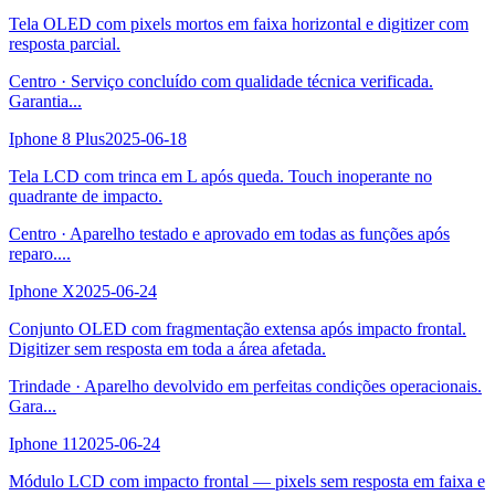
Tela OLED com pixels mortos em faixa horizontal e digitizer com
resposta parcial.
Centro
·
Serviço concluído com qualidade técnica verificada.
Garantia
...
Iphone 8 Plus
2025-06-18
Tela LCD com trinca em L após queda. Touch inoperante no
quadrante de impacto.
Centro
·
Aparelho testado e aprovado em todas as funções após
reparo.
...
Iphone X
2025-06-24
Conjunto OLED com fragmentação extensa após impacto frontal.
Digitizer sem resposta em toda a área afetada.
Trindade
·
Aparelho devolvido em perfeitas condições operacionais.
Gara
...
Iphone 11
2025-06-24
Módulo LCD com impacto frontal — pixels sem resposta em faixa e