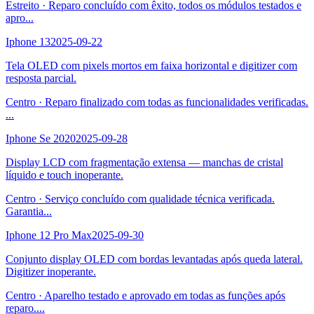
Estreito
·
Reparo concluído com êxito, todos os módulos testados e
apro
...
Iphone 13
2025-09-22
Tela OLED com pixels mortos em faixa horizontal e digitizer com
resposta parcial.
Centro
·
Reparo finalizado com todas as funcionalidades verificadas.
...
Iphone Se 2020
2025-09-28
Display LCD com fragmentação extensa — manchas de cristal
líquido e touch inoperante.
Centro
·
Serviço concluído com qualidade técnica verificada.
Garantia
...
Iphone 12 Pro Max
2025-09-30
Conjunto display OLED com bordas levantadas após queda lateral.
Digitizer inoperante.
Centro
·
Aparelho testado e aprovado em todas as funções após
reparo.
...