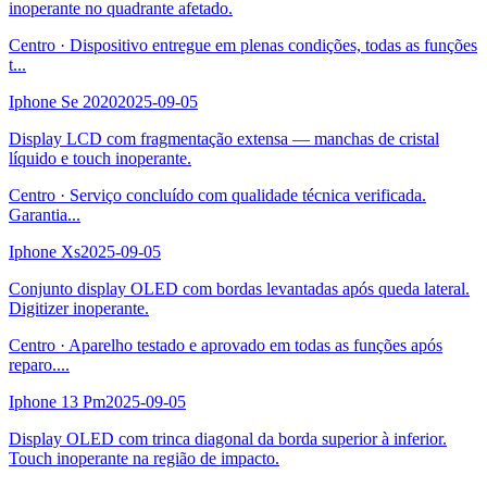
inoperante no quadrante afetado.
Centro
·
Dispositivo entregue em plenas condições, todas as funções
t
...
Iphone Se 2020
2025-09-05
Display LCD com fragmentação extensa — manchas de cristal
líquido e touch inoperante.
Centro
·
Serviço concluído com qualidade técnica verificada.
Garantia
...
Iphone Xs
2025-09-05
Conjunto display OLED com bordas levantadas após queda lateral.
Digitizer inoperante.
Centro
·
Aparelho testado e aprovado em todas as funções após
reparo.
...
Iphone 13 Pm
2025-09-05
Display OLED com trinca diagonal da borda superior à inferior.
Touch inoperante na região de impacto.