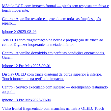
Módulo LCD com impacto frontal — pixels sem resposta em faixa e
touch inoperante.
Centro
·
Aparelho testado e aprovado em todas as funções após
reparo.
...
Iphone Xr
2025-08-26
Tela LCD com fragmentação na borda e propagação de trinca ao
centro. Digitizer inoperante na metade inferior.
Centro
·
Aparelho devolvido em perfeitas condições operacionais.
Gara
...
Iphone 12 Pro Max
2025-09-01
Display OLED com trinca diagonal da borda superior à inferior.
Touch inoperante na região de impacto.
Centro
·
Serviço executado com sucesso — desempenho restaurado
ao pad
...
Iphone 13 Pro Max
2025-09-04
Vidro frontal fragmentado com manchas na matriz OLED. Touch