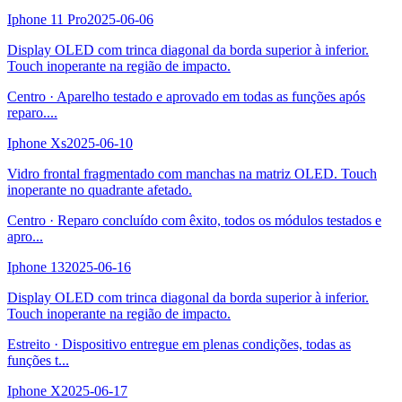
Iphone 11 Pro
2025-06-06
Display OLED com trinca diagonal da borda superior à inferior.
Touch inoperante na região de impacto.
Centro
·
Aparelho testado e aprovado em todas as funções após
reparo.
...
Iphone Xs
2025-06-10
Vidro frontal fragmentado com manchas na matriz OLED. Touch
inoperante no quadrante afetado.
Centro
·
Reparo concluído com êxito, todos os módulos testados e
apro
...
Iphone 13
2025-06-16
Display OLED com trinca diagonal da borda superior à inferior.
Touch inoperante na região de impacto.
Estreito
·
Dispositivo entregue em plenas condições, todas as
funções t
...
Iphone X
2025-06-17