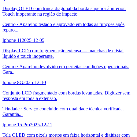
Display OLED com trinca diagonal da borda superior à inferior.
Touch inoperante na região de impacto.
Centro
·
Aparelho testado e aprovado em todas as funções após
reparo.
...
Iphone 11
2025-12-05
Display LCD com fragmentação extensa — manchas de cristal
líquido e touch inoperante.
Centro
·
Aparelho devolvido em perfeitas condições operacionais.
Gara
...
Iphone 8G
2025-12-10
Conjunto LCD fragmentado com bordas levantadas. Digitizer sem
resposta em toda a extensão.
Trindade
·
Serviço concluído com qualidade técnica verificada.
Garantia
...
Iphone 15 Pro
2025-12-11
Tela OLED com pixels mortos em faixa horizontal e digitizer com