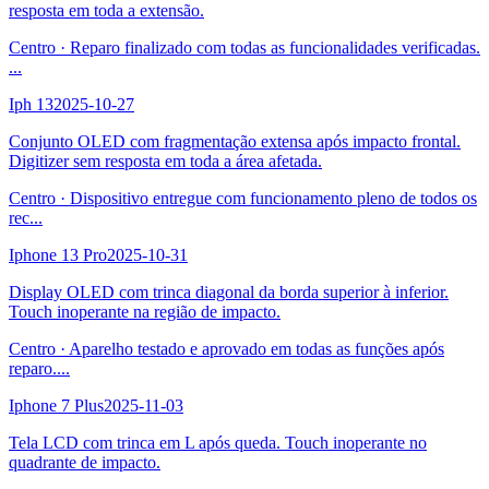
resposta em toda a extensão.
Centro
·
Reparo finalizado com todas as funcionalidades verificadas.
...
Iph 13
2025-10-27
Conjunto OLED com fragmentação extensa após impacto frontal.
Digitizer sem resposta em toda a área afetada.
Centro
·
Dispositivo entregue com funcionamento pleno de todos os
rec
...
Iphone 13 Pro
2025-10-31
Display OLED com trinca diagonal da borda superior à inferior.
Touch inoperante na região de impacto.
Centro
·
Aparelho testado e aprovado em todas as funções após
reparo.
...
Iphone 7 Plus
2025-11-03
Tela LCD com trinca em L após queda. Touch inoperante no
quadrante de impacto.