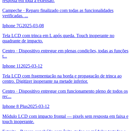
resposta em toda a extensão.
Campeche
·
Reparo finalizado com todas as funcionalidades
verificadas.
...
Iphone 7G
2025-03-08
Tela LCD com trinca em L após queda. Touch inoperante no
quadrante de impacto.
Centro
·
Dispositivo entregue em plenas condições, todas as funções
t
...
Iphone 11
2025-03-12
Tela LCD com fragmentação na borda e propagação de trinca ao
centro. Digitizer inoperante na metade inferior.
Centro
·
Dispositivo entregue com funcionamento pleno de todos os
rec
...
Iphone 8 Plus
2025-03-12
Módulo LCD com impacto frontal — pixels sem resposta em faixa e
touch inoperante.