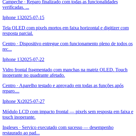
Campeche
·
Reparo finalizado com todas as funcionalidades
verificadas.
...
Iphone 13
2025-07-15
Tela OLED com pixels mortos em faixa horizontal e digitizer com
resposta parcial.
Centro
·
Dispositivo entregue com funcionamento pleno de todos os
rec
...
Iphone 13
2025-07-22
Vidro frontal fragmentado com manchas na matriz OLED. Touch
inoperante no quadrante afetado.
Centro
·
Aparelho testado e aprovado em todas as funções após
reparo.
...
Iphone Xr
2025-07-27
Módulo LCD com impacto frontal — pixels sem resposta em faixa e
touch inoperante.
Ingleses
·
Serviço executado com sucesso — desempenho
restaurado ao pad
...