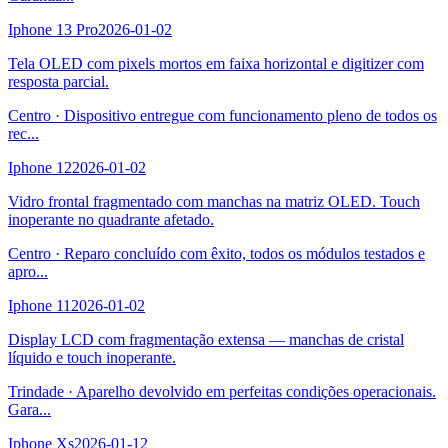
Iphone 13 Pro
2026-01-02
Tela OLED com pixels mortos em faixa horizontal e digitizer com
resposta parcial.
Centro
·
Dispositivo entregue com funcionamento pleno de todos os
rec
...
Iphone 12
2026-01-02
Vidro frontal fragmentado com manchas na matriz OLED. Touch
inoperante no quadrante afetado.
Centro
·
Reparo concluído com êxito, todos os módulos testados e
apro
...
Iphone 11
2026-01-02
Display LCD com fragmentação extensa — manchas de cristal
líquido e touch inoperante.
Trindade
·
Aparelho devolvido em perfeitas condições operacionais.
Gara
...
Iphone Xs
2026-01-12