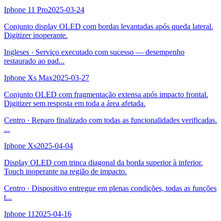
Iphone 11 Pro
2025-03-24
Conjunto display OLED com bordas levantadas após queda lateral.
Digitizer inoperante.
Ingleses
·
Serviço executado com sucesso — desempenho
restaurado ao pad
...
Iphone Xs Max
2025-03-27
Conjunto OLED com fragmentação extensa após impacto frontal.
Digitizer sem resposta em toda a área afetada.
Centro
·
Reparo finalizado com todas as funcionalidades verificadas.
...
Iphone Xs
2025-04-04
Display OLED com trinca diagonal da borda superior à inferior.
Touch inoperante na região de impacto.
Centro
·
Dispositivo entregue em plenas condições, todas as funções
t
...
Iphone 11
2025-04-16