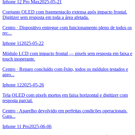
Iphone 12 Pro Max
2025-05-21
Conjunto OLED com fragmentação extensa após impacto frontal.
Digitizer sem resposta em toda a área afetada.
Centro
·
Dispositivo entregue com funcionamento pleno de todos os
rec
...
Iphone 11
2025-05-22
Módulo LCD com impacto frontal — pixels sem resposta em faixa e
touch inoperante.
Centro
·
Reparo concluído com êxito, todos os módulos testados e
apro
...
Iphone 12
2025-05-26
Tela OLED com pixels mortos em faixa horizontal e digitizer com
resposta parcial.
Centro
·
Aparelho devolvido em perfeitas condições operacionais.
Gara
...
Iphone 11 Pro
2025-06-06