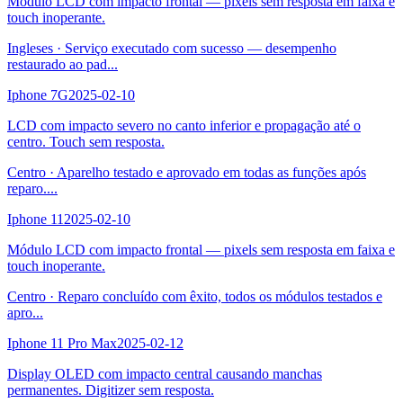
Módulo LCD com impacto frontal — pixels sem resposta em faixa e
touch inoperante.
Ingleses
·
Serviço executado com sucesso — desempenho
restaurado ao pad
...
Iphone 7G
2025-02-10
LCD com impacto severo no canto inferior e propagação até o
centro. Touch sem resposta.
Centro
·
Aparelho testado e aprovado em todas as funções após
reparo.
...
Iphone 11
2025-02-10
Módulo LCD com impacto frontal — pixels sem resposta em faixa e
touch inoperante.
Centro
·
Reparo concluído com êxito, todos os módulos testados e
apro
...
Iphone 11 Pro Max
2025-02-12
Display OLED com impacto central causando manchas
permanentes. Digitizer sem resposta.