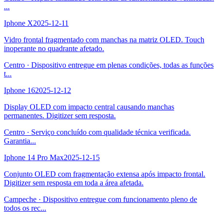
...
Iphone X
2025-12-11
Vidro frontal fragmentado com manchas na matriz OLED. Touch
inoperante no quadrante afetado.
Centro
·
Dispositivo entregue em plenas condições, todas as funções
t
...
Iphone 16
2025-12-12
Display OLED com impacto central causando manchas
permanentes. Digitizer sem resposta.
Centro
·
Serviço concluído com qualidade técnica verificada.
Garantia
...
Iphone 14 Pro Max
2025-12-15
Conjunto OLED com fragmentação extensa após impacto frontal.
Digitizer sem resposta em toda a área afetada.
Campeche
·
Dispositivo entregue com funcionamento pleno de
todos os rec
...