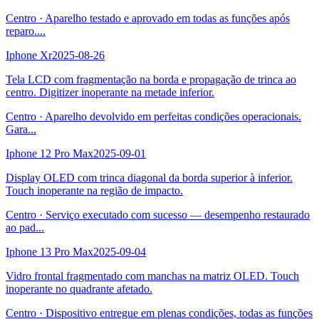
Centro
·
Aparelho testado e aprovado em todas as funções após
reparo.
...
Iphone Xr
2025-08-26
Tela LCD com fragmentação na borda e propagação de trinca ao
centro. Digitizer inoperante na metade inferior.
Centro
·
Aparelho devolvido em perfeitas condições operacionais.
Gara
...
Iphone 12 Pro Max
2025-09-01
Display OLED com trinca diagonal da borda superior à inferior.
Touch inoperante na região de impacto.
Centro
·
Serviço executado com sucesso — desempenho restaurado
ao pad
...
Iphone 13 Pro Max
2025-09-04
Vidro frontal fragmentado com manchas na matriz OLED. Touch
inoperante no quadrante afetado.
Centro
·
Dispositivo entregue em plenas condições, todas as funções