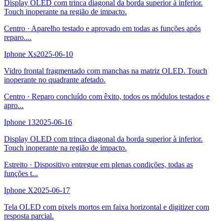
Display OLED com trinca diagonal da borda superior à inferior.
Touch inoperante na região de impacto.
Centro
·
Aparelho testado e aprovado em todas as funções após
reparo.
...
Iphone Xs
2025-06-10
Vidro frontal fragmentado com manchas na matriz OLED. Touch
inoperante no quadrante afetado.
Centro
·
Reparo concluído com êxito, todos os módulos testados e
apro
...
Iphone 13
2025-06-16
Display OLED com trinca diagonal da borda superior à inferior.
Touch inoperante na região de impacto.
Estreito
·
Dispositivo entregue em plenas condições, todas as
funções t
...
Iphone X
2025-06-17
Tela OLED com pixels mortos em faixa horizontal e digitizer com
resposta parcial.