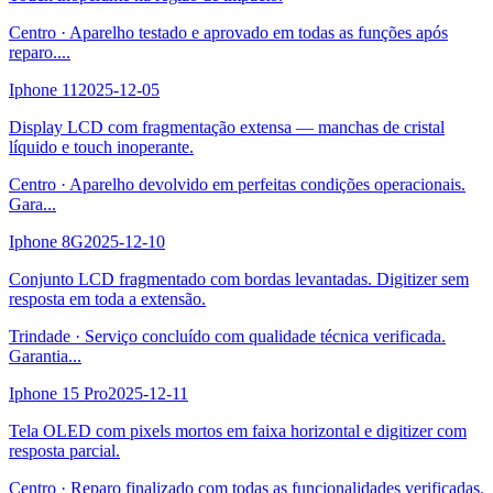
Centro
·
Aparelho testado e aprovado em todas as funções após
reparo.
...
Iphone 11
2025-12-05
Display LCD com fragmentação extensa — manchas de cristal
líquido e touch inoperante.
Centro
·
Aparelho devolvido em perfeitas condições operacionais.
Gara
...
Iphone 8G
2025-12-10
Conjunto LCD fragmentado com bordas levantadas. Digitizer sem
resposta em toda a extensão.
Trindade
·
Serviço concluído com qualidade técnica verificada.
Garantia
...
Iphone 15 Pro
2025-12-11
Tela OLED com pixels mortos em faixa horizontal e digitizer com
resposta parcial.
Centro
·
Reparo finalizado com todas as funcionalidades verificadas.