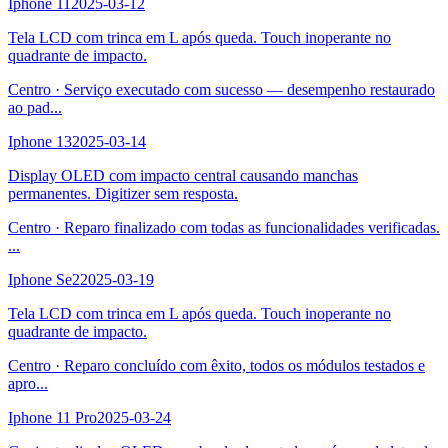
Iphone 11
2025-03-12
Tela LCD com trinca em L após queda. Touch inoperante no
quadrante de impacto.
Centro
·
Serviço executado com sucesso — desempenho restaurado
ao pad
...
Iphone 13
2025-03-14
Display OLED com impacto central causando manchas
permanentes. Digitizer sem resposta.
Centro
·
Reparo finalizado com todas as funcionalidades verificadas.
...
Iphone Se2
2025-03-19
Tela LCD com trinca em L após queda. Touch inoperante no
quadrante de impacto.
Centro
·
Reparo concluído com êxito, todos os módulos testados e
apro
...
Iphone 11 Pro
2025-03-24