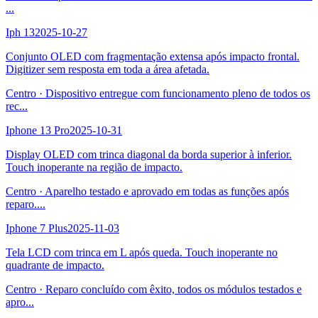
...
Iph 13
2025-10-27
Conjunto OLED com fragmentação extensa após impacto frontal.
Digitizer sem resposta em toda a área afetada.
Centro
·
Dispositivo entregue com funcionamento pleno de todos os
rec
...
Iphone 13 Pro
2025-10-31
Display OLED com trinca diagonal da borda superior à inferior.
Touch inoperante na região de impacto.
Centro
·
Aparelho testado e aprovado em todas as funções após
reparo.
...
Iphone 7 Plus
2025-11-03
Tela LCD com trinca em L após queda. Touch inoperante no
quadrante de impacto.
Centro
·
Reparo concluído com êxito, todos os módulos testados e
apro
...