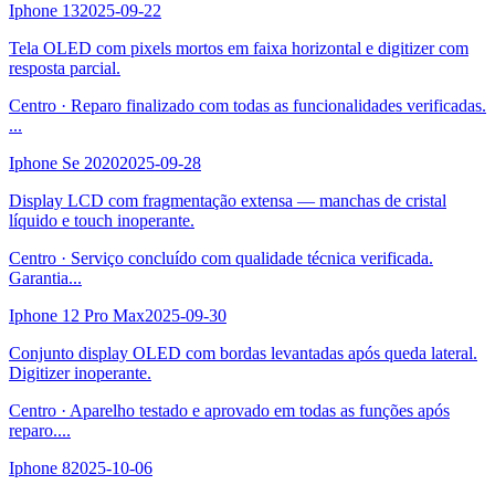
Iphone 13
2025-09-22
Tela OLED com pixels mortos em faixa horizontal e digitizer com
resposta parcial.
Centro
·
Reparo finalizado com todas as funcionalidades verificadas.
...
Iphone Se 2020
2025-09-28
Display LCD com fragmentação extensa — manchas de cristal
líquido e touch inoperante.
Centro
·
Serviço concluído com qualidade técnica verificada.
Garantia
...
Iphone 12 Pro Max
2025-09-30
Conjunto display OLED com bordas levantadas após queda lateral.
Digitizer inoperante.
Centro
·
Aparelho testado e aprovado em todas as funções após
reparo.
...
Iphone 8
2025-10-06