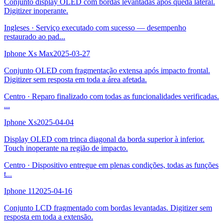
Conjunto display OLED com bordas levantadas após queda lateral.
Digitizer inoperante.
Ingleses
·
Serviço executado com sucesso — desempenho
restaurado ao pad
...
Iphone Xs Max
2025-03-27
Conjunto OLED com fragmentação extensa após impacto frontal.
Digitizer sem resposta em toda a área afetada.
Centro
·
Reparo finalizado com todas as funcionalidades verificadas.
...
Iphone Xs
2025-04-04
Display OLED com trinca diagonal da borda superior à inferior.
Touch inoperante na região de impacto.
Centro
·
Dispositivo entregue em plenas condições, todas as funções
t
...
Iphone 11
2025-04-16
Conjunto LCD fragmentado com bordas levantadas. Digitizer sem
resposta em toda a extensão.