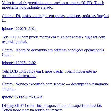
Vidro frontal fragmentado com manchas na matriz OLED. Touch
inoperante no quadrante afetado.
Centro
·
Dispositivo entregue em plenas condições, todas as funções
t
...
Iphone 12
2025-12-01
Tela OLED com pixels mortos em faixa horizontal e digitizer com
resposta parcial.
Centro
·
Aparelho devolvido em perfeitas condições operacionais.
Gara
...
Iphone 11
2025-12-02
Tela LCD com trinca em L após queda. Touch inoperante no
quadrante de impacto.
Centro
·
Serviço executado com sucesso — desempenho restaurado
ao pad
...
Iphone 15 Pro
2025-12-04
Display OLED com trinca diagonal da borda superior à inferior.
Touch inoperante na região de impacto.