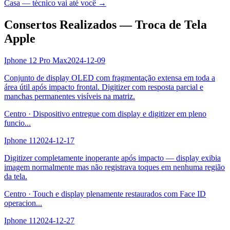
Casa — técnico vai até você →
Consertos Realizados — Troca de Tela
Apple
Iphone 12 Pro Max
2024-12-09
Conjunto de display OLED com fragmentação extensa em toda a
área útil após impacto frontal. Digitizer com resposta parcial e
manchas permanentes visíveis na matriz.
Centro
·
Dispositivo entregue com display e digitizer em pleno
funcio
...
Iphone 11
2024-12-17
Digitizer completamente inoperante após impacto — display exibia
imagem normalmente mas não registrava toques em nenhuma região
da tela.
Centro
·
Touch e display plenamente restaurados com Face ID
operacion
...
Iphone 11
2024-12-27