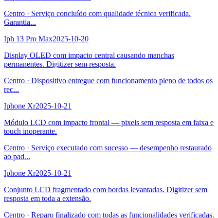
Centro
·
Serviço concluído com qualidade técnica verificada.
Garantia
...
Iph 13 Pro Max
2025-10-20
Display OLED com impacto central causando manchas
permanentes. Digitizer sem resposta.
Centro
·
Dispositivo entregue com funcionamento pleno de todos os
rec
...
Iphone Xr
2025-10-21
Módulo LCD com impacto frontal — pixels sem resposta em faixa e
touch inoperante.
Centro
·
Serviço executado com sucesso — desempenho restaurado
ao pad
...
Iphone Xr
2025-10-21
Conjunto LCD fragmentado com bordas levantadas. Digitizer sem
resposta em toda a extensão.
Centro
·
Reparo finalizado com todas as funcionalidades verificadas.