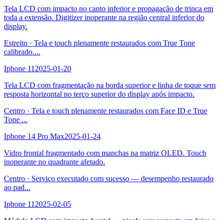
Tela LCD com impacto no canto inferior e propagação de trinca em
toda a extensão. Digitizer inoperante na região central inferior do
display.
Estreito
·
Tela e touch plenamente restaurados com True Tone
calibrado.
...
Iphone 11
2025-01-20
Tela LCD com fragmentação na borda superior e linha de toque sem
resposta horizontal no terço superior do display após impacto.
Centro
·
Tela e touch plenamente restaurados com Face ID e True
Tone
...
Iphone 14 Pro Max
2025-01-24
Vidro frontal fragmentado com manchas na matriz OLED. Touch
inoperante no quadrante afetado.
Centro
·
Serviço executado com sucesso — desempenho restaurado
ao pad
...
Iphone 11
2025-02-05