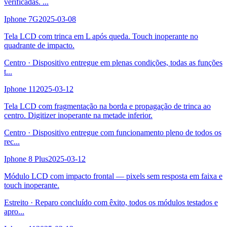
verificadas.
...
Iphone 7G
2025-03-08
Tela LCD com trinca em L após queda. Touch inoperante no
quadrante de impacto.
Centro
·
Dispositivo entregue em plenas condições, todas as funções
t
...
Iphone 11
2025-03-12
Tela LCD com fragmentação na borda e propagação de trinca ao
centro. Digitizer inoperante na metade inferior.
Centro
·
Dispositivo entregue com funcionamento pleno de todos os
rec
...
Iphone 8 Plus
2025-03-12
Módulo LCD com impacto frontal — pixels sem resposta em faixa e
touch inoperante.
Estreito
·
Reparo concluído com êxito, todos os módulos testados e
apro
...