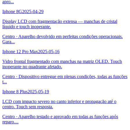
apro
...
Iphone 8G
2025-04-29
Display LCD com fragmentação extensa — manchas de cristal
líquido e touch inoperante.
Centro
·
Aparelho devolvido em perfeitas condições operacionais.
Gara
...
Iphone 12 Pro Max
2025-05-16
Vidro frontal fragmentado com manchas na matriz OLED. Touch
inoperante no quadrante afetado.
Centro
·
Dispositivo entregue em plenas condições, todas as funções
t
...
Iphone 8 Plus
2025-05-19
LCD com impacto severo no canto inferior e propagação até o
centro. Touch sem resposta.
Centro
·
Aparelho testado e aprovado em todas as funções após
reparo.
...