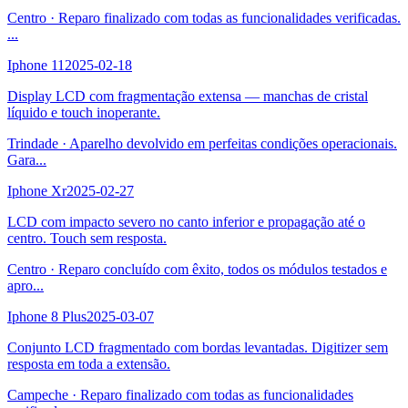
Centro
·
Reparo finalizado com todas as funcionalidades verificadas.
...
Iphone 11
2025-02-18
Display LCD com fragmentação extensa — manchas de cristal
líquido e touch inoperante.
Trindade
·
Aparelho devolvido em perfeitas condições operacionais.
Gara
...
Iphone Xr
2025-02-27
LCD com impacto severo no canto inferior e propagação até o
centro. Touch sem resposta.
Centro
·
Reparo concluído com êxito, todos os módulos testados e
apro
...
Iphone 8 Plus
2025-03-07
Conjunto LCD fragmentado com bordas levantadas. Digitizer sem
resposta em toda a extensão.
Campeche
·
Reparo finalizado com todas as funcionalidades