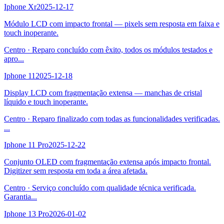
Iphone Xr
2025-12-17
Módulo LCD com impacto frontal — pixels sem resposta em faixa e
touch inoperante.
Centro
·
Reparo concluído com êxito, todos os módulos testados e
apro
...
Iphone 11
2025-12-18
Display LCD com fragmentação extensa — manchas de cristal
líquido e touch inoperante.
Centro
·
Reparo finalizado com todas as funcionalidades verificadas.
...
Iphone 11 Pro
2025-12-22
Conjunto OLED com fragmentação extensa após impacto frontal.
Digitizer sem resposta em toda a área afetada.
Centro
·
Serviço concluído com qualidade técnica verificada.
Garantia
...
Iphone 13 Pro
2026-01-02