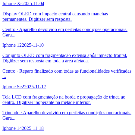
Iphone Xs
2025-11-04
Display OLED com impacto central causando manchas
permanentes. Digitizer sem resposta.
Centro
·
Aparelho devolvido em perfeitas condições operacionais.
Gara
...
Iphone 12
2025-11-10
Conjunto OLED com fragmentação extensa após impacto frontal.
Digitizer sem resposta em toda a área afetada.
Centro
·
Reparo finalizado com todas as funcionalidades verificadas.
...
Iphone Se2
2025-11-17
Tela LCD com fragmentação na borda e propagação de trinca ao
centro. Digitizer inoperante na metade inferior.
Trindade
·
Aparelho devolvido em perfeitas condições operacionais.
Gara
...
Iphone 14
2025-11-18