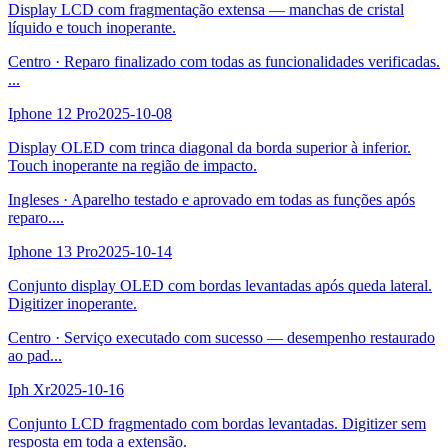
Display LCD com fragmentação extensa — manchas de cristal
líquido e touch inoperante.
Centro
·
Reparo finalizado com todas as funcionalidades verificadas.
...
Iphone 12 Pro
2025-10-08
Display OLED com trinca diagonal da borda superior à inferior.
Touch inoperante na região de impacto.
Ingleses
·
Aparelho testado e aprovado em todas as funções após
reparo.
...
Iphone 13 Pro
2025-10-14
Conjunto display OLED com bordas levantadas após queda lateral.
Digitizer inoperante.
Centro
·
Serviço executado com sucesso — desempenho restaurado
ao pad
...
Iph Xr
2025-10-16
Conjunto LCD fragmentado com bordas levantadas. Digitizer sem
resposta em toda a extensão.