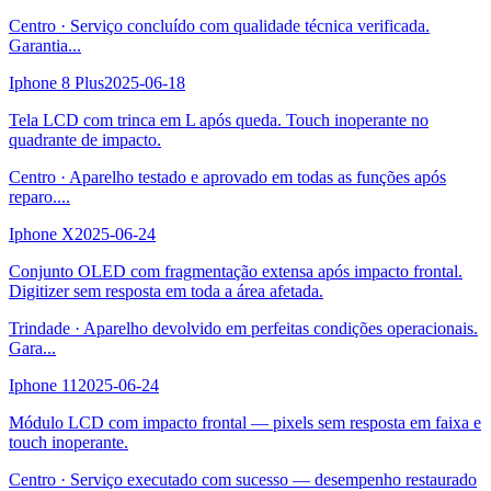
Centro
·
Serviço concluído com qualidade técnica verificada.
Garantia
...
Iphone 8 Plus
2025-06-18
Tela LCD com trinca em L após queda. Touch inoperante no
quadrante de impacto.
Centro
·
Aparelho testado e aprovado em todas as funções após
reparo.
...
Iphone X
2025-06-24
Conjunto OLED com fragmentação extensa após impacto frontal.
Digitizer sem resposta em toda a área afetada.
Trindade
·
Aparelho devolvido em perfeitas condições operacionais.
Gara
...
Iphone 11
2025-06-24
Módulo LCD com impacto frontal — pixels sem resposta em faixa e
touch inoperante.
Centro
·
Serviço executado com sucesso — desempenho restaurado