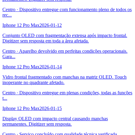
Centro
·
Dispositivo entregue com funcionamento pleno de todos os
rec
...
Iphone 12 Pro Max
2026-01-12
Conjunto OLED com fragmentação extensa após impacto frontal.
Digitizer sem resposta em toda a área afetada.
Centro
·
Aparelho devolvido em perfeitas condições operacionais.
Gara
...
Iphone 12 Pro Max
2026-01-14
Vidro frontal fragmentado com manchas na matriz OLED. Touch
inoperante no quadrante afetado.
Centro
·
Dispositivo entregue em plenas condições, todas as funções
t
...
Iphone 12 Pro Max
2026-01-15
Display OLED com impacto central causando manchas
permanentes. Digitizer sem resposta.
Centro
·
Serviço concluído com qualidade técnica verificada.