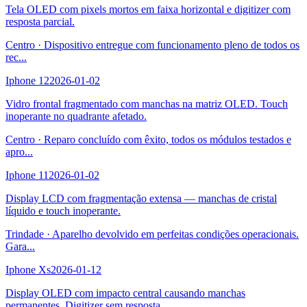
Tela OLED com pixels mortos em faixa horizontal e digitizer com
resposta parcial.
Centro
·
Dispositivo entregue com funcionamento pleno de todos os
rec
...
Iphone 12
2026-01-02
Vidro frontal fragmentado com manchas na matriz OLED. Touch
inoperante no quadrante afetado.
Centro
·
Reparo concluído com êxito, todos os módulos testados e
apro
...
Iphone 11
2026-01-02
Display LCD com fragmentação extensa — manchas de cristal
líquido e touch inoperante.
Trindade
·
Aparelho devolvido em perfeitas condições operacionais.
Gara
...
Iphone Xs
2026-01-12
Display OLED com impacto central causando manchas
permanentes. Digitizer sem resposta.