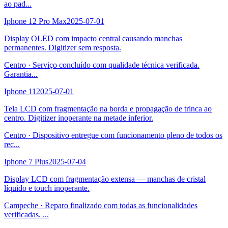
ao pad
...
Iphone 12 Pro Max
2025-07-01
Display OLED com impacto central causando manchas
permanentes. Digitizer sem resposta.
Centro
·
Serviço concluído com qualidade técnica verificada.
Garantia
...
Iphone 11
2025-07-01
Tela LCD com fragmentação na borda e propagação de trinca ao
centro. Digitizer inoperante na metade inferior.
Centro
·
Dispositivo entregue com funcionamento pleno de todos os
rec
...
Iphone 7 Plus
2025-07-04
Display LCD com fragmentação extensa — manchas de cristal
líquido e touch inoperante.
Campeche
·
Reparo finalizado com todas as funcionalidades
verificadas.
...