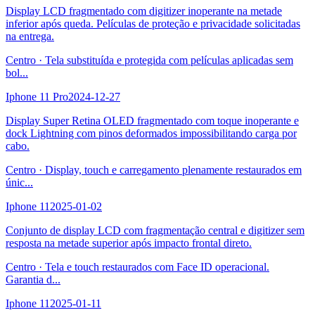
Display LCD fragmentado com digitizer inoperante na metade
inferior após queda. Películas de proteção e privacidade solicitadas
na entrega.
Centro
·
Tela substituída e protegida com películas aplicadas sem
bol
...
Iphone 11 Pro
2024-12-27
Display Super Retina OLED fragmentado com toque inoperante e
dock Lightning com pinos deformados impossibilitando carga por
cabo.
Centro
·
Display, touch e carregamento plenamente restaurados em
únic
...
Iphone 11
2025-01-02
Conjunto de display LCD com fragmentação central e digitizer sem
resposta na metade superior após impacto frontal direto.
Centro
·
Tela e touch restaurados com Face ID operacional.
Garantia d
...
Iphone 11
2025-01-11