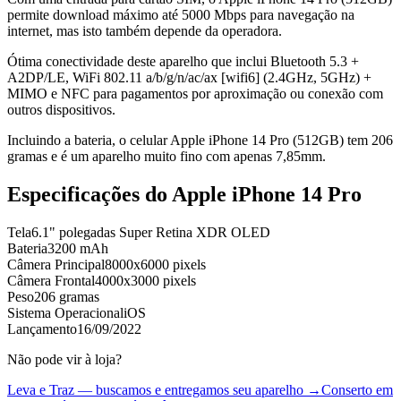
permite download máximo até 5000 Mbps para navegação na
internet, mas isto também depende da operadora.
Ótima conectividade deste aparelho que inclui Bluetooth 5.3 +
A2DP/LE, WiFi 802.11 a/b/g/n/ac/ax [wifi6] (2.4GHz, 5GHz) +
MIMO e NFC para pagamentos por aproximação ou conexão com
outros dispositivos.
Incluindo a bateria, o celular Apple iPhone 14 Pro (512GB) tem 206
gramas e é um aparelho muito fino com apenas 7,85mm.
Especificações do
Apple iPhone 14 Pro
Tela
6.1" polegadas Super Retina XDR OLED
Bateria
3200 mAh
Câmera Principal
8000x6000 pixels
Câmera Frontal
4000x3000 pixels
Peso
206 gramas
Sistema Operacional
iOS
Lançamento
16/09/2022
Não pode vir à loja?
Leva e Traz — buscamos e entregamos seu aparelho →
Conserto em