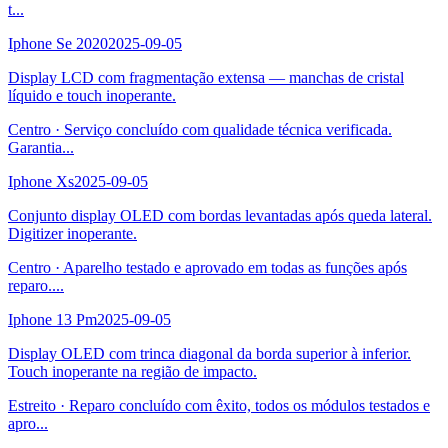
t
...
Iphone Se 2020
2025-09-05
Display LCD com fragmentação extensa — manchas de cristal
líquido e touch inoperante.
Centro
·
Serviço concluído com qualidade técnica verificada.
Garantia
...
Iphone Xs
2025-09-05
Conjunto display OLED com bordas levantadas após queda lateral.
Digitizer inoperante.
Centro
·
Aparelho testado e aprovado em todas as funções após
reparo.
...
Iphone 13 Pm
2025-09-05
Display OLED com trinca diagonal da borda superior à inferior.
Touch inoperante na região de impacto.
Estreito
·
Reparo concluído com êxito, todos os módulos testados e
apro
...