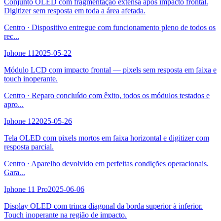
Conjunto OLED com fragmentação extensa após impacto frontal.
Digitizer sem resposta em toda a área afetada.
Centro
·
Dispositivo entregue com funcionamento pleno de todos os
rec
...
Iphone 11
2025-05-22
Módulo LCD com impacto frontal — pixels sem resposta em faixa e
touch inoperante.
Centro
·
Reparo concluído com êxito, todos os módulos testados e
apro
...
Iphone 12
2025-05-26
Tela OLED com pixels mortos em faixa horizontal e digitizer com
resposta parcial.
Centro
·
Aparelho devolvido em perfeitas condições operacionais.
Gara
...
Iphone 11 Pro
2025-06-06
Display OLED com trinca diagonal da borda superior à inferior.
Touch inoperante na região de impacto.