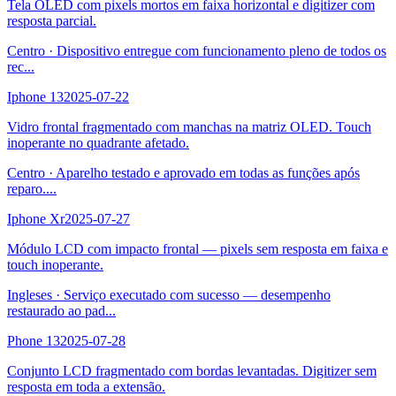
Tela OLED com pixels mortos em faixa horizontal e digitizer com
resposta parcial.
Centro
·
Dispositivo entregue com funcionamento pleno de todos os
rec
...
Iphone 13
2025-07-22
Vidro frontal fragmentado com manchas na matriz OLED. Touch
inoperante no quadrante afetado.
Centro
·
Aparelho testado e aprovado em todas as funções após
reparo.
...
Iphone Xr
2025-07-27
Módulo LCD com impacto frontal — pixels sem resposta em faixa e
touch inoperante.
Ingleses
·
Serviço executado com sucesso — desempenho
restaurado ao pad
...
Phone 13
2025-07-28
Conjunto LCD fragmentado com bordas levantadas. Digitizer sem
resposta em toda a extensão.