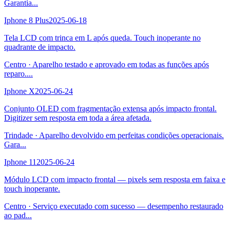
Garantia
...
Iphone 8 Plus
2025-06-18
Tela LCD com trinca em L após queda. Touch inoperante no
quadrante de impacto.
Centro
·
Aparelho testado e aprovado em todas as funções após
reparo.
...
Iphone X
2025-06-24
Conjunto OLED com fragmentação extensa após impacto frontal.
Digitizer sem resposta em toda a área afetada.
Trindade
·
Aparelho devolvido em perfeitas condições operacionais.
Gara
...
Iphone 11
2025-06-24
Módulo LCD com impacto frontal — pixels sem resposta em faixa e
touch inoperante.
Centro
·
Serviço executado com sucesso — desempenho restaurado
ao pad
...