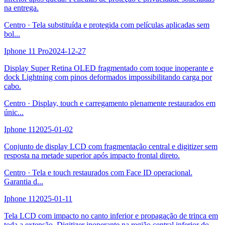
na entrega.
Centro
·
Tela substituída e protegida com películas aplicadas sem
bol
...
Iphone 11 Pro
2024-12-27
Display Super Retina OLED fragmentado com toque inoperante e
dock Lightning com pinos deformados impossibilitando carga por
cabo.
Centro
·
Display, touch e carregamento plenamente restaurados em
únic
...
Iphone 11
2025-01-02
Conjunto de display LCD com fragmentação central e digitizer sem
resposta na metade superior após impacto frontal direto.
Centro
·
Tela e touch restaurados com Face ID operacional.
Garantia d
...
Iphone 11
2025-01-11
Tela LCD com impacto no canto inferior e propagação de trinca em
toda a extensão. Digitizer inoperante na região central inferior do