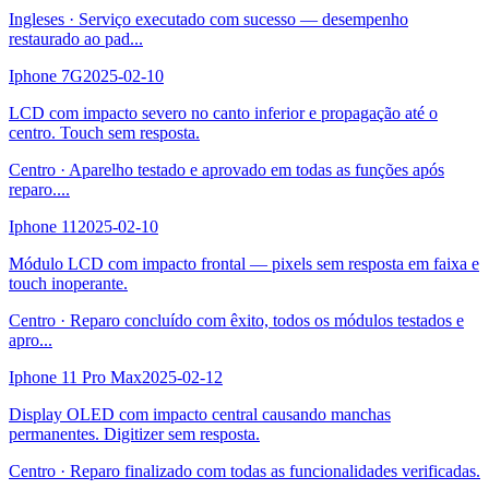
Ingleses
·
Serviço executado com sucesso — desempenho
restaurado ao pad
...
Iphone 7G
2025-02-10
LCD com impacto severo no canto inferior e propagação até o
centro. Touch sem resposta.
Centro
·
Aparelho testado e aprovado em todas as funções após
reparo.
...
Iphone 11
2025-02-10
Módulo LCD com impacto frontal — pixels sem resposta em faixa e
touch inoperante.
Centro
·
Reparo concluído com êxito, todos os módulos testados e
apro
...
Iphone 11 Pro Max
2025-02-12
Display OLED com impacto central causando manchas
permanentes. Digitizer sem resposta.
Centro
·
Reparo finalizado com todas as funcionalidades verificadas.