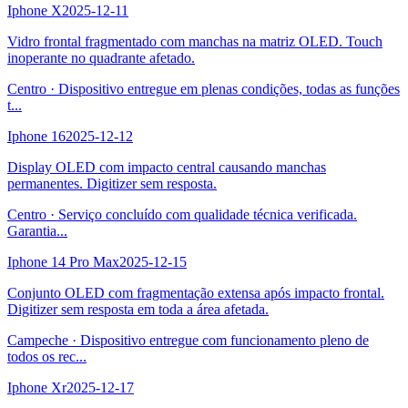
Iphone X
2025-12-11
Vidro frontal fragmentado com manchas na matriz OLED. Touch
inoperante no quadrante afetado.
Centro
·
Dispositivo entregue em plenas condições, todas as funções
t
...
Iphone 16
2025-12-12
Display OLED com impacto central causando manchas
permanentes. Digitizer sem resposta.
Centro
·
Serviço concluído com qualidade técnica verificada.
Garantia
...
Iphone 14 Pro Max
2025-12-15
Conjunto OLED com fragmentação extensa após impacto frontal.
Digitizer sem resposta em toda a área afetada.
Campeche
·
Dispositivo entregue com funcionamento pleno de
todos os rec
...
Iphone Xr
2025-12-17