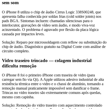
sem som
O iPhone 8 utiliza o chip de áudio Cirrus Logic 338S00248, que
apresenta falha conhecida por soldas frias (cold solder joints) nos
pads BGA. Sintomas incluem: chamadas silenciosas para o
interlocutor, gravações de vídeo sem áudio, e modo viva-voz
acinzentado. O problema é agravado por flexão da placa lógica
causada por impactos leves.
Solução:
Reparo por microssoldagem com reflow ou substituição do
chip de áudio. Diagnóstico gratuito na Digital Conte com análise de
circuito completo.
Vidro traseiro trincado — colagem industrial
dificulta remoção
O iPhone 8 foi o primeiro iPhone com traseira de vidro (para
carregar sem fio via Qi). A Apple utilizou adesivo industrial de alta
resistência térmica entre o vidro e o chassi de alumínio, tornando a
remoção manual praticamente impossível sem danificar o frame.
Trincas no vidro traseiro são extremamente comuns após quedas,
mesmo com capinha.
Solução:
Remoção do vidro traseiro com aquecimento controlado