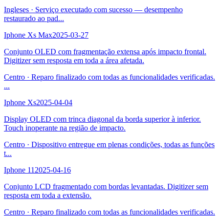
Ingleses
·
Serviço executado com sucesso — desempenho
restaurado ao pad
...
Iphone Xs Max
2025-03-27
Conjunto OLED com fragmentação extensa após impacto frontal.
Digitizer sem resposta em toda a área afetada.
Centro
·
Reparo finalizado com todas as funcionalidades verificadas.
...
Iphone Xs
2025-04-04
Display OLED com trinca diagonal da borda superior à inferior.
Touch inoperante na região de impacto.
Centro
·
Dispositivo entregue em plenas condições, todas as funções
t
...
Iphone 11
2025-04-16
Conjunto LCD fragmentado com bordas levantadas. Digitizer sem
resposta em toda a extensão.
Centro
·
Reparo finalizado com todas as funcionalidades verificadas.