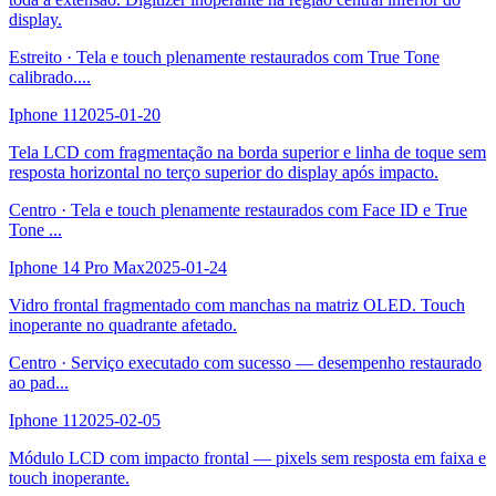
display.
Estreito
·
Tela e touch plenamente restaurados com True Tone
calibrado.
...
Iphone 11
2025-01-20
Tela LCD com fragmentação na borda superior e linha de toque sem
resposta horizontal no terço superior do display após impacto.
Centro
·
Tela e touch plenamente restaurados com Face ID e True
Tone
...
Iphone 14 Pro Max
2025-01-24
Vidro frontal fragmentado com manchas na matriz OLED. Touch
inoperante no quadrante afetado.
Centro
·
Serviço executado com sucesso — desempenho restaurado
ao pad
...
Iphone 11
2025-02-05
Módulo LCD com impacto frontal — pixels sem resposta em faixa e
touch inoperante.