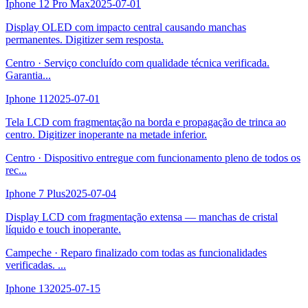
Iphone 12 Pro Max
2025-07-01
Display OLED com impacto central causando manchas
permanentes. Digitizer sem resposta.
Centro
·
Serviço concluído com qualidade técnica verificada.
Garantia
...
Iphone 11
2025-07-01
Tela LCD com fragmentação na borda e propagação de trinca ao
centro. Digitizer inoperante na metade inferior.
Centro
·
Dispositivo entregue com funcionamento pleno de todos os
rec
...
Iphone 7 Plus
2025-07-04
Display LCD com fragmentação extensa — manchas de cristal
líquido e touch inoperante.
Campeche
·
Reparo finalizado com todas as funcionalidades
verificadas.
...
Iphone 13
2025-07-15