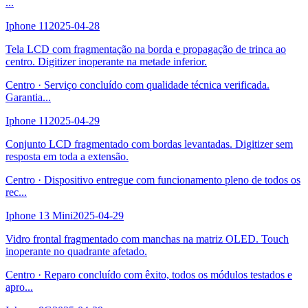
...
Iphone 11
2025-04-28
Tela LCD com fragmentação na borda e propagação de trinca ao
centro. Digitizer inoperante na metade inferior.
Centro
·
Serviço concluído com qualidade técnica verificada.
Garantia
...
Iphone 11
2025-04-29
Conjunto LCD fragmentado com bordas levantadas. Digitizer sem
resposta em toda a extensão.
Centro
·
Dispositivo entregue com funcionamento pleno de todos os
rec
...
Iphone 13 Mini
2025-04-29
Vidro frontal fragmentado com manchas na matriz OLED. Touch
inoperante no quadrante afetado.
Centro
·
Reparo concluído com êxito, todos os módulos testados e
apro
...