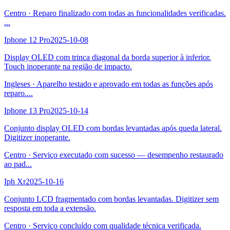
Centro
·
Reparo finalizado com todas as funcionalidades verificadas.
...
Iphone 12 Pro
2025-10-08
Display OLED com trinca diagonal da borda superior à inferior.
Touch inoperante na região de impacto.
Ingleses
·
Aparelho testado e aprovado em todas as funções após
reparo.
...
Iphone 13 Pro
2025-10-14
Conjunto display OLED com bordas levantadas após queda lateral.
Digitizer inoperante.
Centro
·
Serviço executado com sucesso — desempenho restaurado
ao pad
...
Iph Xr
2025-10-16
Conjunto LCD fragmentado com bordas levantadas. Digitizer sem
resposta em toda a extensão.
Centro
·
Serviço concluído com qualidade técnica verificada.