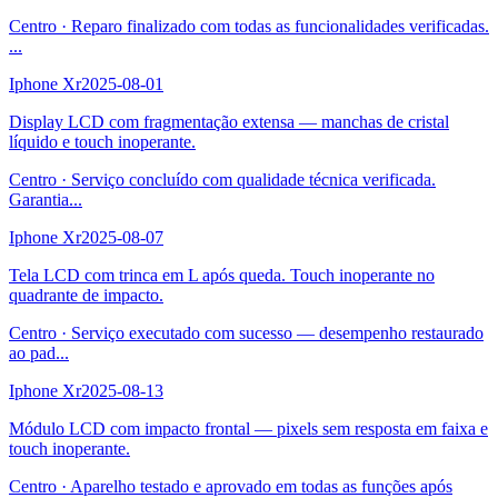
Centro
·
Reparo finalizado com todas as funcionalidades verificadas.
...
Iphone Xr
2025-08-01
Display LCD com fragmentação extensa — manchas de cristal
líquido e touch inoperante.
Centro
·
Serviço concluído com qualidade técnica verificada.
Garantia
...
Iphone Xr
2025-08-07
Tela LCD com trinca em L após queda. Touch inoperante no
quadrante de impacto.
Centro
·
Serviço executado com sucesso — desempenho restaurado
ao pad
...
Iphone Xr
2025-08-13
Módulo LCD com impacto frontal — pixels sem resposta em faixa e
touch inoperante.
Centro
·
Aparelho testado e aprovado em todas as funções após