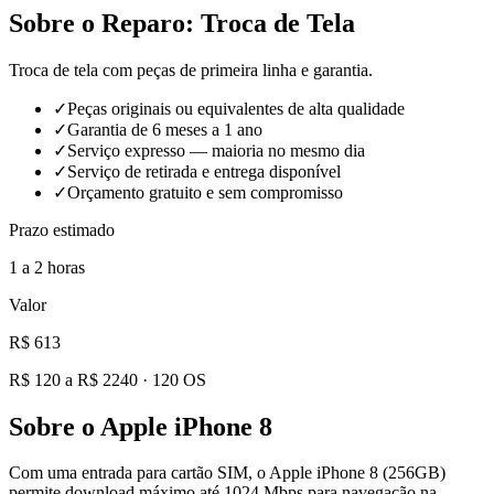
Sobre o Reparo:
Troca de Tela
Troca de tela com peças de primeira linha e garantia.
✓
Peças originais ou equivalentes de alta qualidade
✓
Garantia de 6 meses a 1 ano
✓
Serviço expresso — maioria no mesmo dia
✓
Serviço de retirada e entrega disponível
✓
Orçamento gratuito e sem compromisso
Prazo estimado
1 a 2 horas
Valor
R$ 613
R$ 120 a R$ 2240
·
120
OS
Sobre o
Apple iPhone 8
Com uma entrada para cartão SIM, o Apple iPhone 8 (256GB)
permite download máximo até 1024 Mbps para navegação na