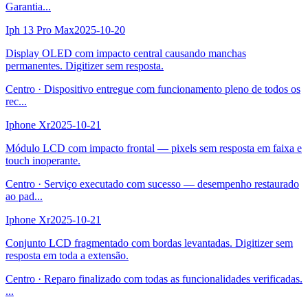
Garantia
...
Iph 13 Pro Max
2025-10-20
Display OLED com impacto central causando manchas
permanentes. Digitizer sem resposta.
Centro
·
Dispositivo entregue com funcionamento pleno de todos os
rec
...
Iphone Xr
2025-10-21
Módulo LCD com impacto frontal — pixels sem resposta em faixa e
touch inoperante.
Centro
·
Serviço executado com sucesso — desempenho restaurado
ao pad
...
Iphone Xr
2025-10-21
Conjunto LCD fragmentado com bordas levantadas. Digitizer sem
resposta em toda a extensão.
Centro
·
Reparo finalizado com todas as funcionalidades verificadas.
...