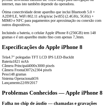
internet, mas isto também depende da operadora.
Ótima conectividade deste aparelho que inclui Bluetooth 5.0 +
A2DP/LE, WiFi 802.11 a/b/g/n/ac [wifi5] (2.4GHz, 5GHz) +
MIMO e NFC para pagamentos por aproximação ou conexão com
outros dispositivos.
Incluindo a bateria, o celular Apple iPhone 8 (256GB) tem 148
gramas e é um aparelho muito fino com apenas 7,3mm.
Especificações do
Apple iPhone 8
Tela
4.7" polegadas TFT LCD IPS LED-Backlit
Bateria
1821 mAh
Câmera Principal
4000x3000 pixels
Câmera Frontal
3072x2304 pixels
Peso
148 gramas
Sistema Operacional
iOS
Lançamento
22/09/2017
Problemas Conhecidos —
Apple iPhone 8
Falha no chip de áudio — chamadas e gravações