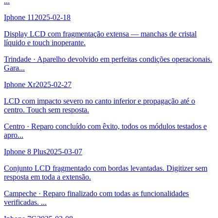
...
Iphone 11
2025-02-18
Display LCD com fragmentação extensa — manchas de cristal
líquido e touch inoperante.
Trindade
·
Aparelho devolvido em perfeitas condições operacionais.
Gara
...
Iphone Xr
2025-02-27
LCD com impacto severo no canto inferior e propagação até o
centro. Touch sem resposta.
Centro
·
Reparo concluído com êxito, todos os módulos testados e
apro
...
Iphone 8 Plus
2025-03-07
Conjunto LCD fragmentado com bordas levantadas. Digitizer sem
resposta em toda a extensão.
Campeche
·
Reparo finalizado com todas as funcionalidades
verificadas.
...