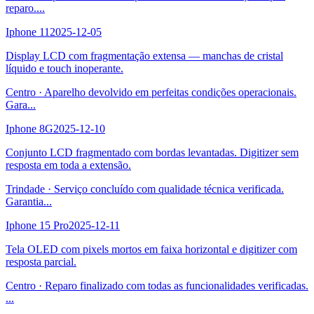
reparo.
...
Iphone 11
2025-12-05
Display LCD com fragmentação extensa — manchas de cristal
líquido e touch inoperante.
Centro
·
Aparelho devolvido em perfeitas condições operacionais.
Gara
...
Iphone 8G
2025-12-10
Conjunto LCD fragmentado com bordas levantadas. Digitizer sem
resposta em toda a extensão.
Trindade
·
Serviço concluído com qualidade técnica verificada.
Garantia
...
Iphone 15 Pro
2025-12-11
Tela OLED com pixels mortos em faixa horizontal e digitizer com
resposta parcial.
Centro
·
Reparo finalizado com todas as funcionalidades verificadas.
...