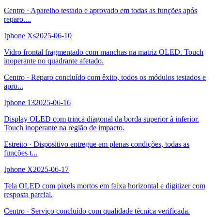
Centro
·
Aparelho testado e aprovado em todas as funções após
reparo.
...
Iphone Xs
2025-06-10
Vidro frontal fragmentado com manchas na matriz OLED. Touch
inoperante no quadrante afetado.
Centro
·
Reparo concluído com êxito, todos os módulos testados e
apro
...
Iphone 13
2025-06-16
Display OLED com trinca diagonal da borda superior à inferior.
Touch inoperante na região de impacto.
Estreito
·
Dispositivo entregue em plenas condições, todas as
funções t
...
Iphone X
2025-06-17
Tela OLED com pixels mortos em faixa horizontal e digitizer com
resposta parcial.
Centro
·
Serviço concluído com qualidade técnica verificada.