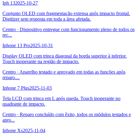
Iph 13
2025-10-27
Conjunto OLED com fragmentação extensa após impacto frontal.
Digitizer sem resposta em toda a área afetada.
Centro
·
Dispositivo entregue com funcionamento pleno de todos os
rec
...
Iphone 13 Pro
2025-10-31
Display OLED com trinca diagonal da borda superior à inferior.
Touch inoperante na região de impacto.
Centro
·
Aparelho testado e aprovado em todas as funções após
reparo.
...
Iphone 7 Plus
2025-11-03
Tela LCD com trinca em L após queda. Touch inoperante no
quadrante de impacto.
Centro
·
Reparo concluído com êxito, todos os módulos testados e
apro
...
Iphone Xs
2025-11-04