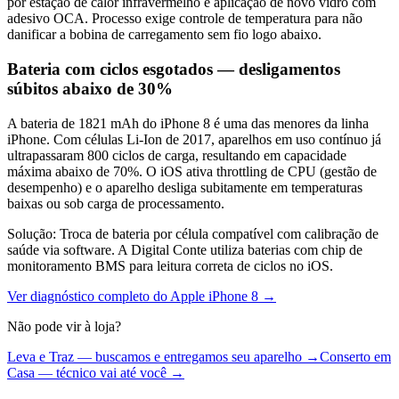
por estação de calor infravermelho e aplicação de novo vidro com
adesivo OCA. Processo exige controle de temperatura para não
danificar a bobina de carregamento sem fio logo abaixo.
Bateria com ciclos esgotados — desligamentos
súbitos abaixo de 30%
A bateria de 1821 mAh do iPhone 8 é uma das menores da linha
iPhone. Com células Li-Ion de 2017, aparelhos em uso contínuo já
ultrapassaram 800 ciclos de carga, resultando em capacidade
máxima abaixo de 70%. O iOS ativa throttling de CPU (gestão de
desempenho) e o aparelho desliga subitamente em temperaturas
baixas ou sob carga de processamento.
Solução:
Troca de bateria por célula compatível com calibração de
saúde via software. A Digital Conte utiliza baterias com chip de
monitoramento BMS para leitura correta de ciclos no iOS.
Ver diagnóstico completo do
Apple iPhone 8
→
Não pode vir à loja?
Leva e Traz — buscamos e entregamos seu aparelho →
Conserto em
Casa — técnico vai até você →