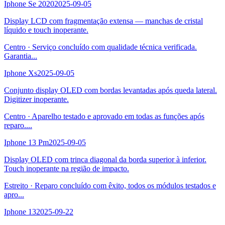
Iphone Se 2020
2025-09-05
Display LCD com fragmentação extensa — manchas de cristal
líquido e touch inoperante.
Centro
·
Serviço concluído com qualidade técnica verificada.
Garantia
...
Iphone Xs
2025-09-05
Conjunto display OLED com bordas levantadas após queda lateral.
Digitizer inoperante.
Centro
·
Aparelho testado e aprovado em todas as funções após
reparo.
...
Iphone 13 Pm
2025-09-05
Display OLED com trinca diagonal da borda superior à inferior.
Touch inoperante na região de impacto.
Estreito
·
Reparo concluído com êxito, todos os módulos testados e
apro
...
Iphone 13
2025-09-22