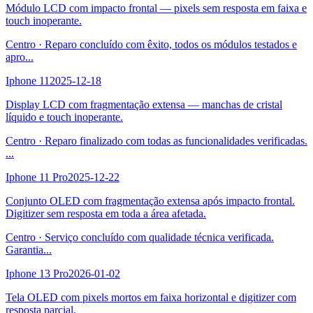
Módulo LCD com impacto frontal — pixels sem resposta em faixa e
touch inoperante.
Centro
·
Reparo concluído com êxito, todos os módulos testados e
apro
...
Iphone 11
2025-12-18
Display LCD com fragmentação extensa — manchas de cristal
líquido e touch inoperante.
Centro
·
Reparo finalizado com todas as funcionalidades verificadas.
...
Iphone 11 Pro
2025-12-22
Conjunto OLED com fragmentação extensa após impacto frontal.
Digitizer sem resposta em toda a área afetada.
Centro
·
Serviço concluído com qualidade técnica verificada.
Garantia
...
Iphone 13 Pro
2026-01-02
Tela OLED com pixels mortos em faixa horizontal e digitizer com
resposta parcial.