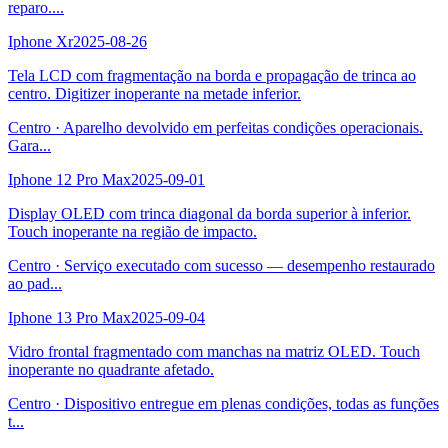
reparo.
...
Iphone Xr
2025-08-26
Tela LCD com fragmentação na borda e propagação de trinca ao
centro. Digitizer inoperante na metade inferior.
Centro
·
Aparelho devolvido em perfeitas condições operacionais.
Gara
...
Iphone 12 Pro Max
2025-09-01
Display OLED com trinca diagonal da borda superior à inferior.
Touch inoperante na região de impacto.
Centro
·
Serviço executado com sucesso — desempenho restaurado
ao pad
...
Iphone 13 Pro Max
2025-09-04
Vidro frontal fragmentado com manchas na matriz OLED. Touch
inoperante no quadrante afetado.
Centro
·
Dispositivo entregue em plenas condições, todas as funções
t
...