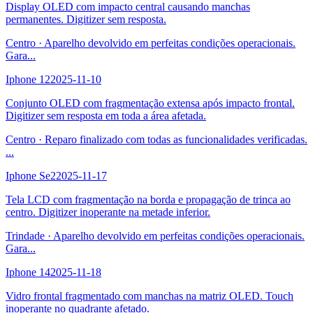
Display OLED com impacto central causando manchas
permanentes. Digitizer sem resposta.
Centro
·
Aparelho devolvido em perfeitas condições operacionais.
Gara
...
Iphone 12
2025-11-10
Conjunto OLED com fragmentação extensa após impacto frontal.
Digitizer sem resposta em toda a área afetada.
Centro
·
Reparo finalizado com todas as funcionalidades verificadas.
...
Iphone Se2
2025-11-17
Tela LCD com fragmentação na borda e propagação de trinca ao
centro. Digitizer inoperante na metade inferior.
Trindade
·
Aparelho devolvido em perfeitas condições operacionais.
Gara
...
Iphone 14
2025-11-18
Vidro frontal fragmentado com manchas na matriz OLED. Touch
inoperante no quadrante afetado.