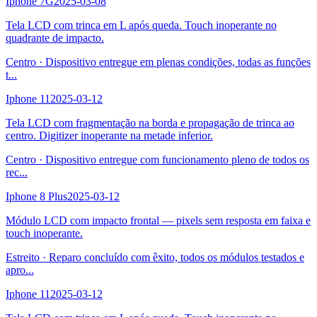
Iphone 7G
2025-03-08
Tela LCD com trinca em L após queda. Touch inoperante no
quadrante de impacto.
Centro
·
Dispositivo entregue em plenas condições, todas as funções
t
...
Iphone 11
2025-03-12
Tela LCD com fragmentação na borda e propagação de trinca ao
centro. Digitizer inoperante na metade inferior.
Centro
·
Dispositivo entregue com funcionamento pleno de todos os
rec
...
Iphone 8 Plus
2025-03-12
Módulo LCD com impacto frontal — pixels sem resposta em faixa e
touch inoperante.
Estreito
·
Reparo concluído com êxito, todos os módulos testados e
apro
...
Iphone 11
2025-03-12