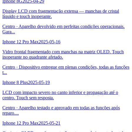
Iphone 8G
2025-04-29
Display LCD com fragmentação extensa — manchas de cristal
líquido e touch inoperante.
Centro
·
Aparelho devolvido em perfeitas condições operacionais.
Gara
...
Iphone 12 Pro Max
2025-05-16
Vidro frontal fragmentado com manchas na matriz OLED. Touch
inoperante no quadrante afetado.
Centro
·
Dispositivo entregue em plenas condições, todas as funções
t
...
Iphone 8 Plus
2025-05-19
LCD com impacto severo no canto inferior e propagação até o
centro. Touch sem resposta.
Centro
·
Aparelho testado e aprovado em todas as funções após
reparo.
...
Iphone 12 Pro Max
2025-05-21