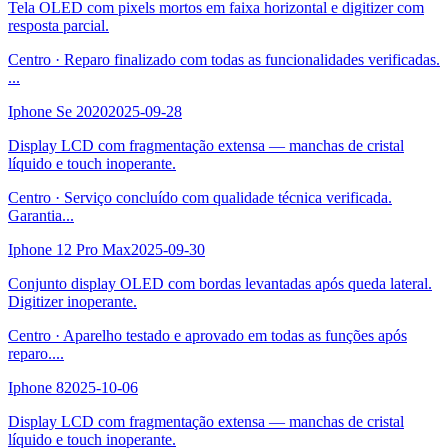
Tela OLED com pixels mortos em faixa horizontal e digitizer com
resposta parcial.
Centro
·
Reparo finalizado com todas as funcionalidades verificadas.
...
Iphone Se 2020
2025-09-28
Display LCD com fragmentação extensa — manchas de cristal
líquido e touch inoperante.
Centro
·
Serviço concluído com qualidade técnica verificada.
Garantia
...
Iphone 12 Pro Max
2025-09-30
Conjunto display OLED com bordas levantadas após queda lateral.
Digitizer inoperante.
Centro
·
Aparelho testado e aprovado em todas as funções após
reparo.
...
Iphone 8
2025-10-06
Display LCD com fragmentação extensa — manchas de cristal
líquido e touch inoperante.