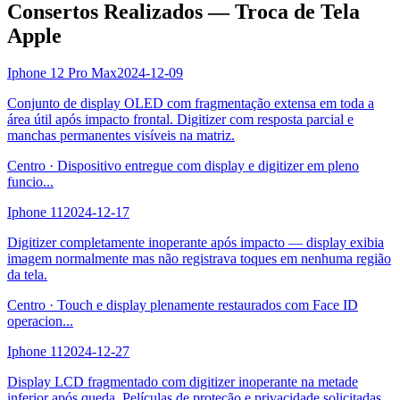
Consertos Realizados — Troca de Tela
Apple
Iphone 12 Pro Max
2024-12-09
Conjunto de display OLED com fragmentação extensa em toda a
área útil após impacto frontal. Digitizer com resposta parcial e
manchas permanentes visíveis na matriz.
Centro
·
Dispositivo entregue com display e digitizer em pleno
funcio
...
Iphone 11
2024-12-17
Digitizer completamente inoperante após impacto — display exibia
imagem normalmente mas não registrava toques em nenhuma região
da tela.
Centro
·
Touch e display plenamente restaurados com Face ID
operacion
...
Iphone 11
2024-12-27
Display LCD fragmentado com digitizer inoperante na metade
inferior após queda. Películas de proteção e privacidade solicitadas