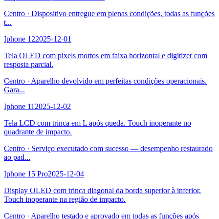
Centro
·
Dispositivo entregue em plenas condições, todas as funções
t
...
Iphone 12
2025-12-01
Tela OLED com pixels mortos em faixa horizontal e digitizer com
resposta parcial.
Centro
·
Aparelho devolvido em perfeitas condições operacionais.
Gara
...
Iphone 11
2025-12-02
Tela LCD com trinca em L após queda. Touch inoperante no
quadrante de impacto.
Centro
·
Serviço executado com sucesso — desempenho restaurado
ao pad
...
Iphone 15 Pro
2025-12-04
Display OLED com trinca diagonal da borda superior à inferior.
Touch inoperante na região de impacto.
Centro
·
Aparelho testado e aprovado em todas as funções após