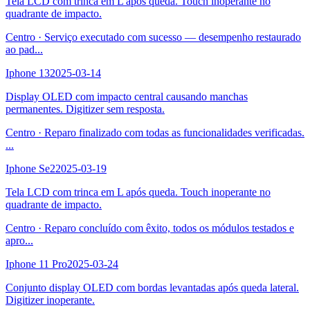
Tela LCD com trinca em L após queda. Touch inoperante no
quadrante de impacto.
Centro
·
Serviço executado com sucesso — desempenho restaurado
ao pad
...
Iphone 13
2025-03-14
Display OLED com impacto central causando manchas
permanentes. Digitizer sem resposta.
Centro
·
Reparo finalizado com todas as funcionalidades verificadas.
...
Iphone Se2
2025-03-19
Tela LCD com trinca em L após queda. Touch inoperante no
quadrante de impacto.
Centro
·
Reparo concluído com êxito, todos os módulos testados e
apro
...
Iphone 11 Pro
2025-03-24
Conjunto display OLED com bordas levantadas após queda lateral.
Digitizer inoperante.