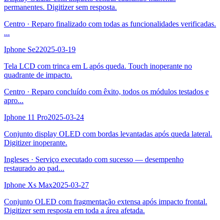
permanentes. Digitizer sem resposta.
Centro
·
Reparo finalizado com todas as funcionalidades verificadas.
...
Iphone Se2
2025-03-19
Tela LCD com trinca em L após queda. Touch inoperante no
quadrante de impacto.
Centro
·
Reparo concluído com êxito, todos os módulos testados e
apro
...
Iphone 11 Pro
2025-03-24
Conjunto display OLED com bordas levantadas após queda lateral.
Digitizer inoperante.
Ingleses
·
Serviço executado com sucesso — desempenho
restaurado ao pad
...
Iphone Xs Max
2025-03-27
Conjunto OLED com fragmentação extensa após impacto frontal.
Digitizer sem resposta em toda a área afetada.