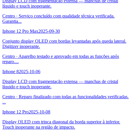
Display LCD com fragmentação extensa — manchas de cristal
líquido e touch inoperante.
Centro
·
Serviço concluído com qualidade técnica verificada.
Garantia
...
Iphone 12 Pro Max
2025-09-30
Conjunto display OLED com bordas levantadas após queda lateral.
Digitizer inoperante.
Centro
·
Aparelho testado e aprovado em todas as funções após
reparo.
...
Iphone 8
2025-10-06
Display LCD com fragmentação extensa — manchas de cristal
líquido e touch inoperante.
Centro
·
Reparo finalizado com todas as funcionalidades verificadas.
...
Iphone 12 Pro
2025-10-08
Display OLED com trinca diagonal da borda superior à inferior.
Touch inoperante na região de impacto.