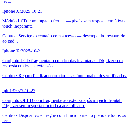
rec
...
Iphone Xr
2025-10-21
Módulo LCD com impacto frontal — pixels sem resposta em faixa e
touch inoperante.
Centro
·
Serviço executado com sucesso — desempenho restaurado
ao pad
...
Iphone Xr
2025-10-21
Conjunto LCD fragmentado com bordas levantadas. Digitizer sem
resposta em toda a extensão.
Centro
·
Reparo finalizado com todas as funcionalidades verificadas.
...
Iph 13
2025-10-27
Conjunto OLED com fragmentação extensa após impacto frontal.
Digitizer sem resposta em toda a área afetada.
Centro
·
Dispositivo entregue com funcionamento pleno de todos os
rec
...