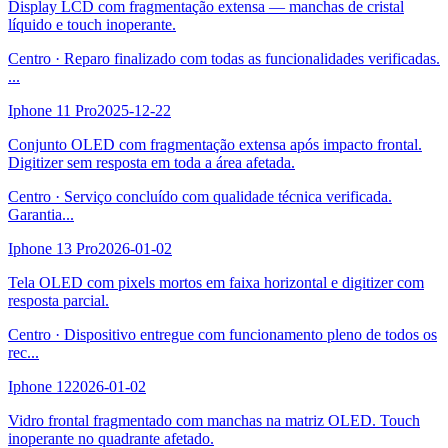
Display LCD com fragmentação extensa — manchas de cristal
líquido e touch inoperante.
Centro
·
Reparo finalizado com todas as funcionalidades verificadas.
...
Iphone 11 Pro
2025-12-22
Conjunto OLED com fragmentação extensa após impacto frontal.
Digitizer sem resposta em toda a área afetada.
Centro
·
Serviço concluído com qualidade técnica verificada.
Garantia
...
Iphone 13 Pro
2026-01-02
Tela OLED com pixels mortos em faixa horizontal e digitizer com
resposta parcial.
Centro
·
Dispositivo entregue com funcionamento pleno de todos os
rec
...
Iphone 12
2026-01-02
Vidro frontal fragmentado com manchas na matriz OLED. Touch
inoperante no quadrante afetado.