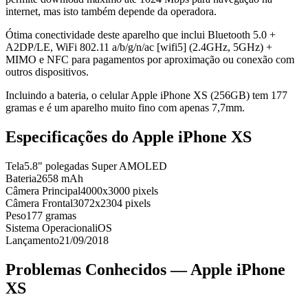
internet, mas isto também depende da operadora.
Ótima conectividade deste aparelho que inclui Bluetooth 5.0 +
A2DP/LE, WiFi 802.11 a/b/g/n/ac [wifi5] (2.4GHz, 5GHz) +
MIMO e NFC para pagamentos por aproximação ou conexão com
outros dispositivos.
Incluindo a bateria, o celular Apple iPhone XS (256GB) tem 177
gramas e é um aparelho muito fino com apenas 7,7mm.
Especificações do
Apple iPhone XS
Tela
5.8" polegadas Super AMOLED
Bateria
2658 mAh
Câmera Principal
4000x3000 pixels
Câmera Frontal
3072x2304 pixels
Peso
177 gramas
Sistema Operacional
iOS
Lançamento
21/09/2018
Problemas Conhecidos —
Apple iPhone
XS