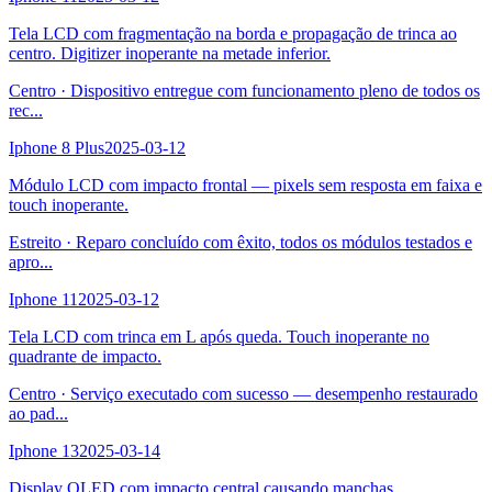
Tela LCD com fragmentação na borda e propagação de trinca ao
centro. Digitizer inoperante na metade inferior.
Centro
·
Dispositivo entregue com funcionamento pleno de todos os
rec
...
Iphone 8 Plus
2025-03-12
Módulo LCD com impacto frontal — pixels sem resposta em faixa e
touch inoperante.
Estreito
·
Reparo concluído com êxito, todos os módulos testados e
apro
...
Iphone 11
2025-03-12
Tela LCD com trinca em L após queda. Touch inoperante no
quadrante de impacto.
Centro
·
Serviço executado com sucesso — desempenho restaurado
ao pad
...
Iphone 13
2025-03-14
Display OLED com impacto central causando manchas