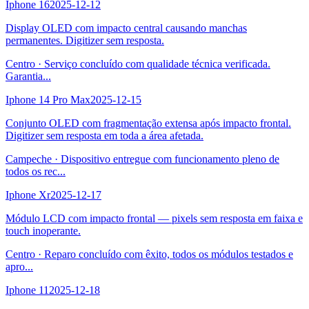
Iphone 16
2025-12-12
Display OLED com impacto central causando manchas
permanentes. Digitizer sem resposta.
Centro
·
Serviço concluído com qualidade técnica verificada.
Garantia
...
Iphone 14 Pro Max
2025-12-15
Conjunto OLED com fragmentação extensa após impacto frontal.
Digitizer sem resposta em toda a área afetada.
Campeche
·
Dispositivo entregue com funcionamento pleno de
todos os rec
...
Iphone Xr
2025-12-17
Módulo LCD com impacto frontal — pixels sem resposta em faixa e
touch inoperante.
Centro
·
Reparo concluído com êxito, todos os módulos testados e
apro
...
Iphone 11
2025-12-18