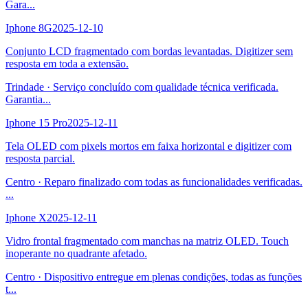
Gara
...
Iphone 8G
2025-12-10
Conjunto LCD fragmentado com bordas levantadas. Digitizer sem
resposta em toda a extensão.
Trindade
·
Serviço concluído com qualidade técnica verificada.
Garantia
...
Iphone 15 Pro
2025-12-11
Tela OLED com pixels mortos em faixa horizontal e digitizer com
resposta parcial.
Centro
·
Reparo finalizado com todas as funcionalidades verificadas.
...
Iphone X
2025-12-11
Vidro frontal fragmentado com manchas na matriz OLED. Touch
inoperante no quadrante afetado.
Centro
·
Dispositivo entregue em plenas condições, todas as funções
t
...