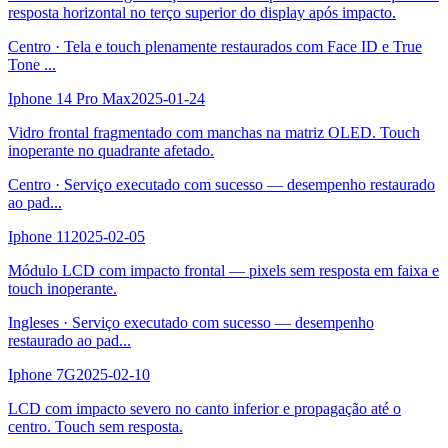
resposta horizontal no terço superior do display após impacto.
Centro
·
Tela e touch plenamente restaurados com Face ID e True
Tone
...
Iphone 14 Pro Max
2025-01-24
Vidro frontal fragmentado com manchas na matriz OLED. Touch
inoperante no quadrante afetado.
Centro
·
Serviço executado com sucesso — desempenho restaurado
ao pad
...
Iphone 11
2025-02-05
Módulo LCD com impacto frontal — pixels sem resposta em faixa e
touch inoperante.
Ingleses
·
Serviço executado com sucesso — desempenho
restaurado ao pad
...
Iphone 7G
2025-02-10
LCD com impacto severo no canto inferior e propagação até o
centro. Touch sem resposta.