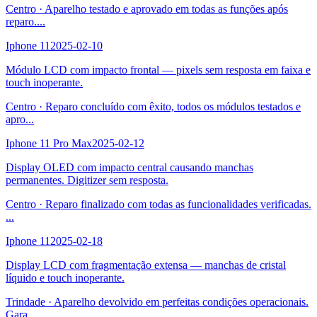
Centro
·
Aparelho testado e aprovado em todas as funções após
reparo.
...
Iphone 11
2025-02-10
Módulo LCD com impacto frontal — pixels sem resposta em faixa e
touch inoperante.
Centro
·
Reparo concluído com êxito, todos os módulos testados e
apro
...
Iphone 11 Pro Max
2025-02-12
Display OLED com impacto central causando manchas
permanentes. Digitizer sem resposta.
Centro
·
Reparo finalizado com todas as funcionalidades verificadas.
...
Iphone 11
2025-02-18
Display LCD com fragmentação extensa — manchas de cristal
líquido e touch inoperante.
Trindade
·
Aparelho devolvido em perfeitas condições operacionais.
Gara
...