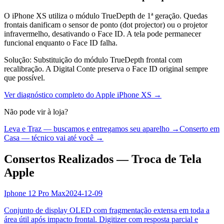
O iPhone XS utiliza o módulo TrueDepth de 1ª geração. Quedas
frontais danificam o sensor de ponto (dot projector) ou o projetor
infravermelho, desativando o Face ID. A tela pode permanecer
funcional enquanto o Face ID falha.
Solução:
Substituição do módulo TrueDepth frontal com
recalibração. A Digital Conte preserva o Face ID original sempre
que possível.
Ver diagnóstico completo do
Apple iPhone XS
→
Não pode vir à loja?
Leva e Traz — buscamos e entregamos seu aparelho →
Conserto em
Casa — técnico vai até você →
Consertos Realizados — Troca de Tela
Apple
Iphone 12 Pro Max
2024-12-09
Conjunto de display OLED com fragmentação extensa em toda a
área útil após impacto frontal. Digitizer com resposta parcial e