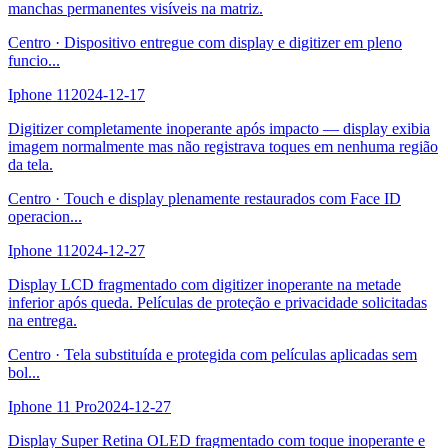
manchas permanentes visíveis na matriz.
Centro
·
Dispositivo entregue com display e digitizer em pleno
funcio
...
Iphone 11
2024-12-17
Digitizer completamente inoperante após impacto — display exibia
imagem normalmente mas não registrava toques em nenhuma região
da tela.
Centro
·
Touch e display plenamente restaurados com Face ID
operacion
...
Iphone 11
2024-12-27
Display LCD fragmentado com digitizer inoperante na metade
inferior após queda. Películas de proteção e privacidade solicitadas
na entrega.
Centro
·
Tela substituída e protegida com películas aplicadas sem
bol
...
Iphone 11 Pro
2024-12-27
Display Super Retina OLED fragmentado com toque inoperante e