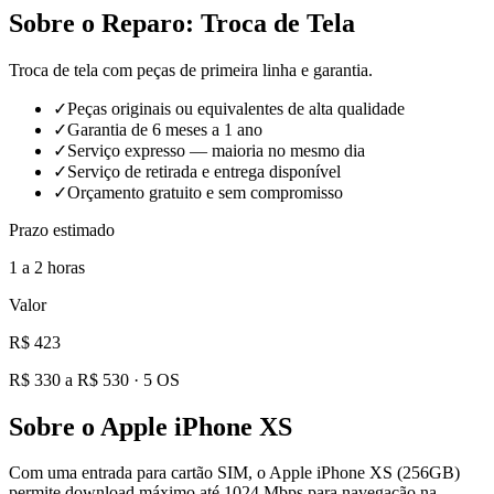
Sobre o Reparo:
Troca de Tela
Troca de tela com peças de primeira linha e garantia.
✓
Peças originais ou equivalentes de alta qualidade
✓
Garantia de 6 meses a 1 ano
✓
Serviço expresso — maioria no mesmo dia
✓
Serviço de retirada e entrega disponível
✓
Orçamento gratuito e sem compromisso
Prazo estimado
1 a 2 horas
Valor
R$ 423
R$ 330 a R$ 530
·
5
OS
Sobre o
Apple iPhone XS
Com uma entrada para cartão SIM, o Apple iPhone XS (256GB)
permite download máximo até 1024 Mbps para navegação na