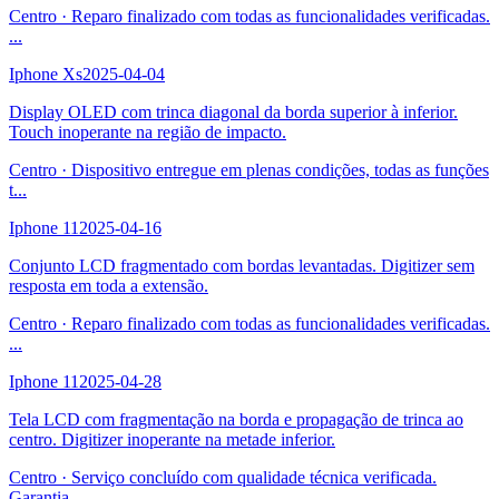
Centro
·
Reparo finalizado com todas as funcionalidades verificadas.
...
Iphone Xs
2025-04-04
Display OLED com trinca diagonal da borda superior à inferior.
Touch inoperante na região de impacto.
Centro
·
Dispositivo entregue em plenas condições, todas as funções
t
...
Iphone 11
2025-04-16
Conjunto LCD fragmentado com bordas levantadas. Digitizer sem
resposta em toda a extensão.
Centro
·
Reparo finalizado com todas as funcionalidades verificadas.
...
Iphone 11
2025-04-28
Tela LCD com fragmentação na borda e propagação de trinca ao
centro. Digitizer inoperante na metade inferior.
Centro
·
Serviço concluído com qualidade técnica verificada.
Garantia
...