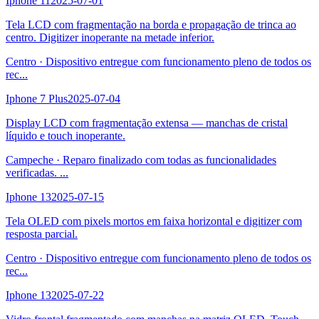
Iphone 11
2025-07-01
Tela LCD com fragmentação na borda e propagação de trinca ao
centro. Digitizer inoperante na metade inferior.
Centro
·
Dispositivo entregue com funcionamento pleno de todos os
rec
...
Iphone 7 Plus
2025-07-04
Display LCD com fragmentação extensa — manchas de cristal
líquido e touch inoperante.
Campeche
·
Reparo finalizado com todas as funcionalidades
verificadas.
...
Iphone 13
2025-07-15
Tela OLED com pixels mortos em faixa horizontal e digitizer com
resposta parcial.
Centro
·
Dispositivo entregue com funcionamento pleno de todos os
rec
...
Iphone 13
2025-07-22