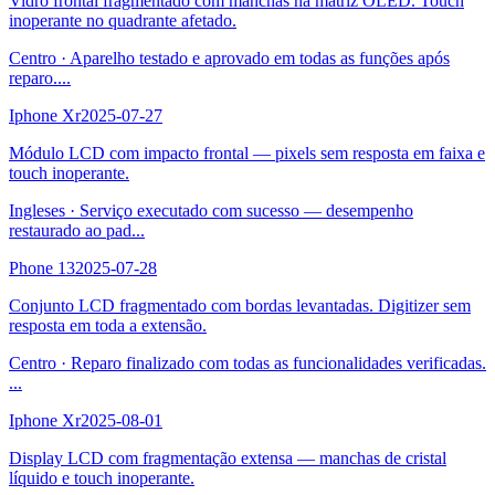
Vidro frontal fragmentado com manchas na matriz OLED. Touch
inoperante no quadrante afetado.
Centro
·
Aparelho testado e aprovado em todas as funções após
reparo.
...
Iphone Xr
2025-07-27
Módulo LCD com impacto frontal — pixels sem resposta em faixa e
touch inoperante.
Ingleses
·
Serviço executado com sucesso — desempenho
restaurado ao pad
...
Phone 13
2025-07-28
Conjunto LCD fragmentado com bordas levantadas. Digitizer sem
resposta em toda a extensão.
Centro
·
Reparo finalizado com todas as funcionalidades verificadas.
...
Iphone Xr
2025-08-01
Display LCD com fragmentação extensa — manchas de cristal
líquido e touch inoperante.