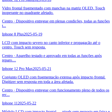
Vidro frontal fragmentado com manchas na matriz OLED. Touch
inoperante no quadrante afetado.
Centro
·
Dispositivo entregue em plenas condições, todas as funções
t
...
Iphone 8 Plus
2025-05-19
LCD com impacto severo no canto inferior e propagação até o
centro. Touch sem resposta.
Centro
·
Aparelho testado e aprovado em todas as funções após
reparo.
...
Iphone 12 Pro Max
2025-05-21
Conjunto OLED com fragmentação extensa após impacto frontal.
Digitizer sem resposta em toda a área afetada.
Centro
·
Dispositivo entregue com funcionamento pleno de todos os
rec
...
Iphone 11
2025-05-22
Módulo LCD com impacto frontal — pixels sem resposta em faixa e