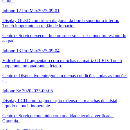
Gara
...
Iphone 12 Pro Max
2025-09-01
Display OLED com trinca diagonal da borda superior à inferior.
Touch inoperante na região de impacto.
Centro
·
Serviço executado com sucesso — desempenho restaurado
ao pad
...
Iphone 13 Pro Max
2025-09-04
Vidro frontal fragmentado com manchas na matriz OLED. Touch
inoperante no quadrante afetado.
Centro
·
Dispositivo entregue em plenas condições, todas as funções
t
...
Iphone Se 2020
2025-09-05
Display LCD com fragmentação extensa — manchas de cristal
líquido e touch inoperante.
Centro
·
Serviço concluído com qualidade técnica verificada.
Garantia
...