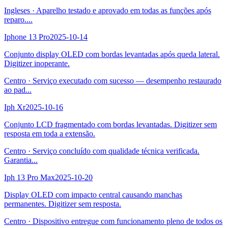
Ingleses
·
Aparelho testado e aprovado em todas as funções após
reparo.
...
Iphone 13 Pro
2025-10-14
Conjunto display OLED com bordas levantadas após queda lateral.
Digitizer inoperante.
Centro
·
Serviço executado com sucesso — desempenho restaurado
ao pad
...
Iph Xr
2025-10-16
Conjunto LCD fragmentado com bordas levantadas. Digitizer sem
resposta em toda a extensão.
Centro
·
Serviço concluído com qualidade técnica verificada.
Garantia
...
Iph 13 Pro Max
2025-10-20
Display OLED com impacto central causando manchas
permanentes. Digitizer sem resposta.
Centro
·
Dispositivo entregue com funcionamento pleno de todos os