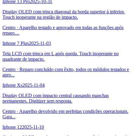
Iphone 13 Pro
2025-10-31
Display OLED com trinca diagonal da borda superior à inferior.
Touch inoperante na região de impacto.
Centro
·
Aparelho testado e aprovado em todas as funções após
reparo.
...
Iphone 7 Plus
2025-11-03
Tela LCD com trinca em L após queda. Touch inoperante no
quadrante de impacto.
Centro
·
Reparo concluído com êxito, todos os módulos testados e
apro
...
Iphone Xs
2025-11-04
Display OLED com impacto central causando manchas
permanentes. Digitizer sem resposta.
Centro
·
Aparelho devolvido em perfeitas condições operacionais.
Gara
...
Iphone 12
2025-11-10