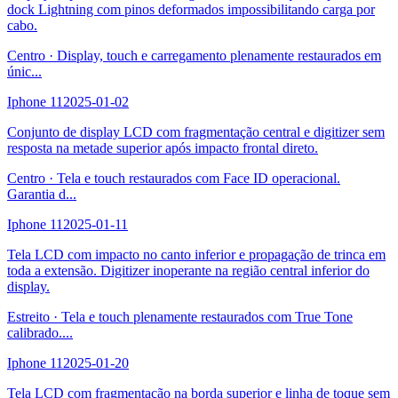
dock Lightning com pinos deformados impossibilitando carga por
cabo.
Centro
·
Display, touch e carregamento plenamente restaurados em
únic
...
Iphone 11
2025-01-02
Conjunto de display LCD com fragmentação central e digitizer sem
resposta na metade superior após impacto frontal direto.
Centro
·
Tela e touch restaurados com Face ID operacional.
Garantia d
...
Iphone 11
2025-01-11
Tela LCD com impacto no canto inferior e propagação de trinca em
toda a extensão. Digitizer inoperante na região central inferior do
display.
Estreito
·
Tela e touch plenamente restaurados com True Tone
calibrado.
...
Iphone 11
2025-01-20
Tela LCD com fragmentação na borda superior e linha de toque sem