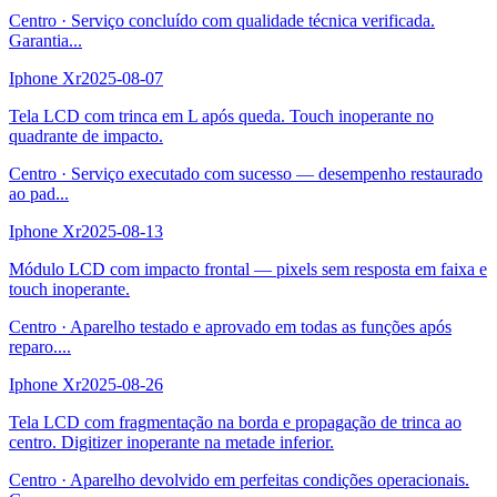
Centro
·
Serviço concluído com qualidade técnica verificada.
Garantia
...
Iphone Xr
2025-08-07
Tela LCD com trinca em L após queda. Touch inoperante no
quadrante de impacto.
Centro
·
Serviço executado com sucesso — desempenho restaurado
ao pad
...
Iphone Xr
2025-08-13
Módulo LCD com impacto frontal — pixels sem resposta em faixa e
touch inoperante.
Centro
·
Aparelho testado e aprovado em todas as funções após
reparo.
...
Iphone Xr
2025-08-26
Tela LCD com fragmentação na borda e propagação de trinca ao
centro. Digitizer inoperante na metade inferior.
Centro
·
Aparelho devolvido em perfeitas condições operacionais.