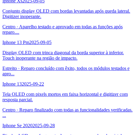
Iphone Xs
2025-09-05
Conjunto display OLED com bordas levantadas após queda lateral.
Digitizer inoperante.
Centro
·
Aparelho testado e aprovado em todas as funções após
reparo.
...
Iphone 13 Pm
2025-09-05
Display OLED com trinca diagonal da borda superior à inferior.
Touch inoperante na região de impacto.
Estreito
·
Reparo concluído com êxito, todos os módulos testados e
apro
...
Iphone 13
2025-09-22
Tela OLED com pixels mortos em faixa horizontal e digitizer com
resposta parcial.
Centro
·
Reparo finalizado com todas as funcionalidades verificadas.
...
Iphone Se 2020
2025-09-28