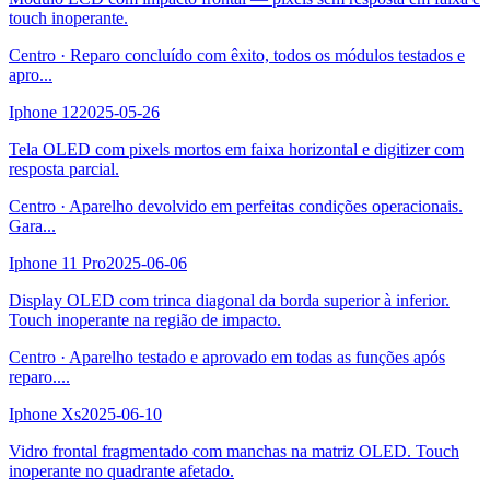
touch inoperante.
Centro
·
Reparo concluído com êxito, todos os módulos testados e
apro
...
Iphone 12
2025-05-26
Tela OLED com pixels mortos em faixa horizontal e digitizer com
resposta parcial.
Centro
·
Aparelho devolvido em perfeitas condições operacionais.
Gara
...
Iphone 11 Pro
2025-06-06
Display OLED com trinca diagonal da borda superior à inferior.
Touch inoperante na região de impacto.
Centro
·
Aparelho testado e aprovado em todas as funções após
reparo.
...
Iphone Xs
2025-06-10
Vidro frontal fragmentado com manchas na matriz OLED. Touch
inoperante no quadrante afetado.