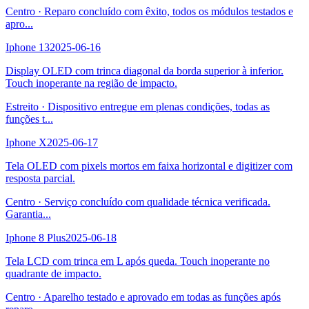
Centro
·
Reparo concluído com êxito, todos os módulos testados e
apro
...
Iphone 13
2025-06-16
Display OLED com trinca diagonal da borda superior à inferior.
Touch inoperante na região de impacto.
Estreito
·
Dispositivo entregue em plenas condições, todas as
funções t
...
Iphone X
2025-06-17
Tela OLED com pixels mortos em faixa horizontal e digitizer com
resposta parcial.
Centro
·
Serviço concluído com qualidade técnica verificada.
Garantia
...
Iphone 8 Plus
2025-06-18
Tela LCD com trinca em L após queda. Touch inoperante no
quadrante de impacto.
Centro
·
Aparelho testado e aprovado em todas as funções após