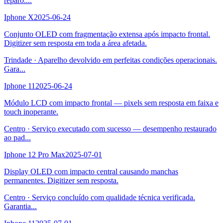
reparo.
...
Iphone X
2025-06-24
Conjunto OLED com fragmentação extensa após impacto frontal.
Digitizer sem resposta em toda a área afetada.
Trindade
·
Aparelho devolvido em perfeitas condições operacionais.
Gara
...
Iphone 11
2025-06-24
Módulo LCD com impacto frontal — pixels sem resposta em faixa e
touch inoperante.
Centro
·
Serviço executado com sucesso — desempenho restaurado
ao pad
...
Iphone 12 Pro Max
2025-07-01
Display OLED com impacto central causando manchas
permanentes. Digitizer sem resposta.
Centro
·
Serviço concluído com qualidade técnica verificada.
Garantia
...