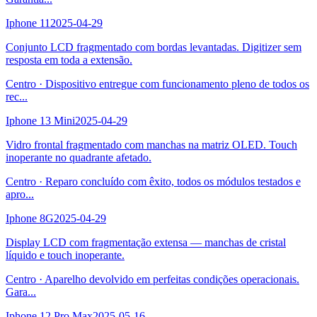
Iphone 11
2025-04-29
Conjunto LCD fragmentado com bordas levantadas. Digitizer sem
resposta em toda a extensão.
Centro
·
Dispositivo entregue com funcionamento pleno de todos os
rec
...
Iphone 13 Mini
2025-04-29
Vidro frontal fragmentado com manchas na matriz OLED. Touch
inoperante no quadrante afetado.
Centro
·
Reparo concluído com êxito, todos os módulos testados e
apro
...
Iphone 8G
2025-04-29
Display LCD com fragmentação extensa — manchas de cristal
líquido e touch inoperante.
Centro
·
Aparelho devolvido em perfeitas condições operacionais.
Gara
...
Iphone 12 Pro Max
2025-05-16