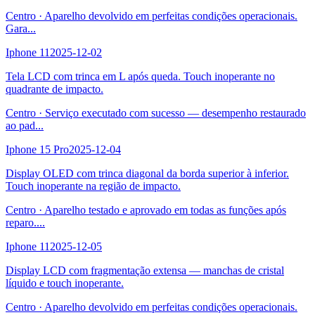
Centro
·
Aparelho devolvido em perfeitas condições operacionais.
Gara
...
Iphone 11
2025-12-02
Tela LCD com trinca em L após queda. Touch inoperante no
quadrante de impacto.
Centro
·
Serviço executado com sucesso — desempenho restaurado
ao pad
...
Iphone 15 Pro
2025-12-04
Display OLED com trinca diagonal da borda superior à inferior.
Touch inoperante na região de impacto.
Centro
·
Aparelho testado e aprovado em todas as funções após
reparo.
...
Iphone 11
2025-12-05
Display LCD com fragmentação extensa — manchas de cristal
líquido e touch inoperante.
Centro
·
Aparelho devolvido em perfeitas condições operacionais.