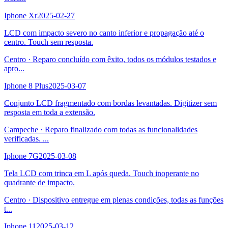
Iphone Xr
2025-02-27
LCD com impacto severo no canto inferior e propagação até o
centro. Touch sem resposta.
Centro
·
Reparo concluído com êxito, todos os módulos testados e
apro
...
Iphone 8 Plus
2025-03-07
Conjunto LCD fragmentado com bordas levantadas. Digitizer sem
resposta em toda a extensão.
Campeche
·
Reparo finalizado com todas as funcionalidades
verificadas.
...
Iphone 7G
2025-03-08
Tela LCD com trinca em L após queda. Touch inoperante no
quadrante de impacto.
Centro
·
Dispositivo entregue em plenas condições, todas as funções
t
...
Iphone 11
2025-03-12