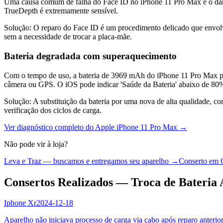
Uma causa comum de falha do Face ID no iPhone 11 Pro Max é o dano 
TrueDepth é extremamente sensível.
Solução:
O reparo do Face ID é um procedimento delicado que envolve
sem a necessidade de trocar a placa-mãe.
Bateria degradada com superaquecimento
Com o tempo de uso, a bateria de 3969 mAh do iPhone 11 Pro Max per
câmera ou GPS. O iOS pode indicar 'Saúde da Bateria' abaixo de 80
Solução:
A substituição da bateria por uma nova de alta qualidade, c
verificação dos ciclos de carga.
Ver diagnóstico completo do
Apple iPhone 11 Pro Max
→
Não pode vir à loja?
Leva e Traz — buscamos e entregamos seu aparelho →
Conserto em 
Consertos Realizados — Troca de Bateria 
Iphone Xr
2024-12-18
Aparelho não iniciava processo de carga via cabo após reparo anterior