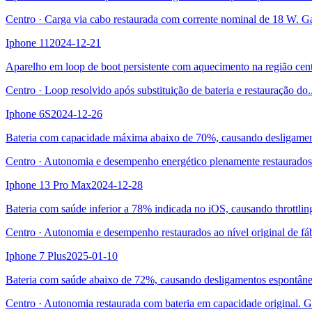
Centro
·
Carga via cabo restaurada com corrente nominal de 18 W. G
Iphone 11
2024-12-21
Aparelho em loop de boot persistente com aquecimento na região centr
Centro
·
Loop resolvido após substituição de bateria e restauração do
.
Iphone 6S
2024-12-26
Bateria com capacidade máxima abaixo de 70%, causando desligament
Centro
·
Autonomia e desempenho energético plenamente restaurados
Iphone 13 Pro Max
2024-12-28
Bateria com saúde inferior a 78% indicada no iOS, causando throttli
Centro
·
Autonomia e desempenho restaurados ao nível original de fá
Iphone 7 Plus
2025-01-10
Bateria com saúde abaixo de 72%, causando desligamentos espontân
Centro
·
Autonomia restaurada com bateria em capacidade original. G