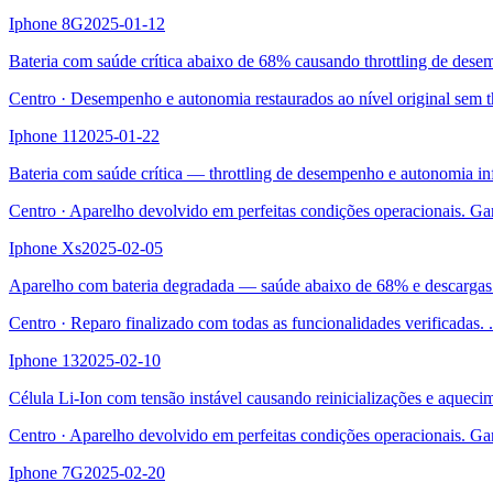
Iphone 8G
2025-01-12
Bateria com saúde crítica abaixo de 68% causando throttling de des
Centro
·
Desempenho e autonomia restaurados ao nível original sem t
Iphone 11
2025-01-22
Bateria com saúde crítica — throttling de desempenho e autonomia inf
Centro
·
Aparelho devolvido em perfeitas condições operacionais. Ga
Iphone Xs
2025-02-05
Aparelho com bateria degradada — saúde abaixo de 68% e descargas
Centro
·
Reparo finalizado com todas as funcionalidades verificadas.
.
Iphone 13
2025-02-10
Célula Li-Ion com tensão instável causando reinicializações e aqueci
Centro
·
Aparelho devolvido em perfeitas condições operacionais. Ga
Iphone 7G
2025-02-20