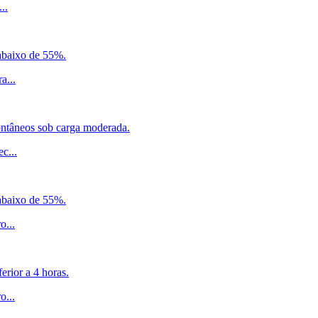
...
 abaixo de 55%.
ra
...
ontâneos sob carga moderada.
ec
...
 abaixo de 55%.
ro
...
erior a 4 horas.
ro
...