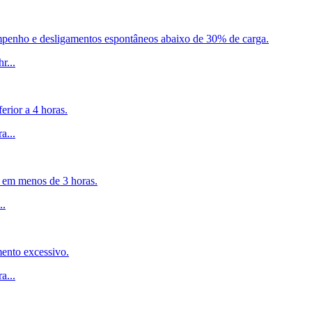
empenho e desligamentos espontâneos abaixo de 30% de carga.
hr
...
erior a 4 horas.
ra
...
 em menos de 3 horas.
..
mento excessivo.
ra
...