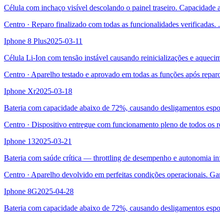
Célula com inchaço visível descolando o painel traseiro. Capacidade
Centro
·
Reparo finalizado com todas as funcionalidades verificadas.
.
Iphone 8 Plus
2025-03-11
Célula Li-Ion com tensão instável causando reinicializações e aqueci
Centro
·
Aparelho testado e aprovado em todas as funções após repar
Iphone Xr
2025-03-18
Bateria com capacidade abaixo de 72%, causando desligamentos esp
Centro
·
Dispositivo entregue com funcionamento pleno de todos os r
Iphone 13
2025-03-21
Bateria com saúde crítica — throttling de desempenho e autonomia inf
Centro
·
Aparelho devolvido em perfeitas condições operacionais. Ga
Iphone 8G
2025-04-28
Bateria com capacidade abaixo de 72%, causando desligamentos esp