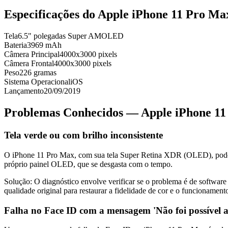
Especificações do
Apple iPhone 11 Pro Ma
Tela
6.5" polegadas Super AMOLED
Bateria
3969 mAh
Câmera Principal
4000x3000 pixels
Câmera Frontal
4000x3000 pixels
Peso
226 gramas
Sistema Operacional
iOS
Lançamento
20/09/2019
Problemas Conhecidos —
Apple iPhone 1
Tela verde ou com brilho inconsistente
O iPhone 11 Pro Max, com sua tela Super Retina XDR (OLED), pode ap
próprio painel OLED, que se desgasta com o tempo.
Solução:
O diagnóstico envolve verificar se o problema é de software 
qualidade original para restaurar a fidelidade de cor e o funcionamen
Falha no Face ID com a mensagem 'Não foi possível at