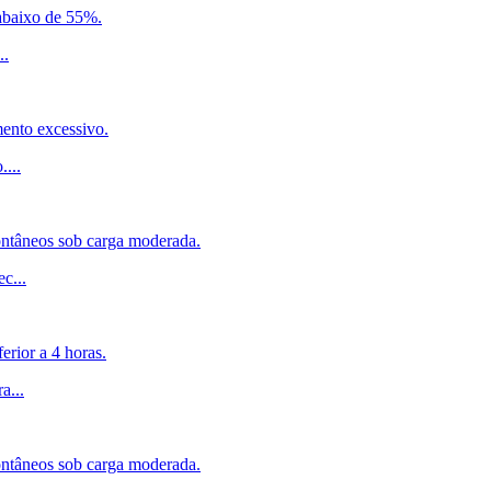
 abaixo de 55%.
..
mento excessivo.
o.
...
ontâneos sob carga moderada.
ec
...
erior a 4 horas.
ra
...
ontâneos sob carga moderada.