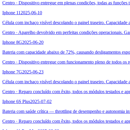
Centro
·
Dispositivo entregue em plenas condições, todas as funções t
Iphone 11
2025-06-10
Célula com inchaço visível descolando o painel traseiro. Capacidade
Centro
·
Aparelho devolvido em perfeitas condições operacionais. Ga
Iphone 8G
2025-06-20
Bateria com capacidade abaixo de 72%, causando desligamentos esp
Centro
·
Dispositivo entregue com funcionamento pleno de todos os r
Iphone 7G
2025-06-23
Célula com inchaço visível descolando o painel traseiro. Capacidade
Centro
·
Reparo concluído com êxito, todos os módulos testados e ap
Iphone 6S Plus
2025-07-02
Bateria com saúde crítica — throttling de desempenho e autonomia inf
Centro
·
Reparo concluído com êxito, todos os módulos testados e ap