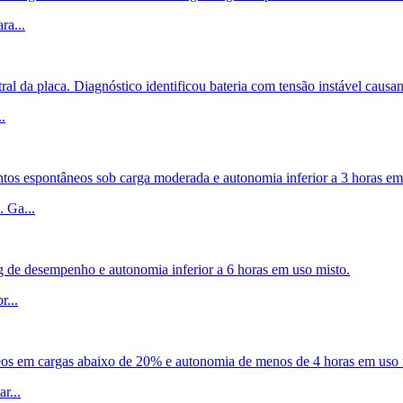
ara
...
al da placa. Diagnóstico identificou bateria com tensão instável causan
..
os espontâneos sob carga moderada e autonomia inferior a 3 horas em
. Ga
...
ng de desempenho e autonomia inferior a 6 horas em uso misto.
br
...
eos em cargas abaixo de 20% e autonomia de menos de 4 horas em uso
ar
...