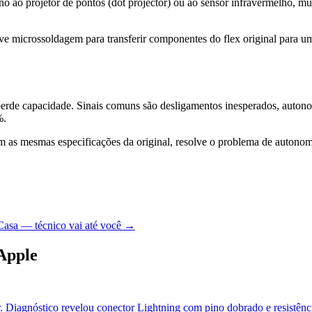
ao projetor de pontos (dot projector) ou ao sensor infravermelho, mu
 microssoldagem para transferir componentes do flex original para um 
de capacidade. Sinais comuns são desligamentos inesperados, autonomi
%.
om as mesmas especificações da original, resolve o problema de autonom
Casa — técnico vai até você →
Apple
. Diagnóstico revelou conector Lightning com pino dobrado e resistênci