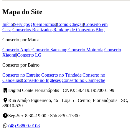
Mapa do Site
Início
|
Serviços
|
Quem Somos
|
Como Chegar
|
Conserto em
Casa
|
Consertos Realizados
|
Ranking de Consertos
|
Blog
Conserto por Marca
Conserto Apple
|
Conserto Samsung
|
Conserto Motorola
|
Conserto
Xiaomi
|
Conserto LG
Conserto por Bairro
Conserto no Estreito
|
Conserto no Trindade
|
Conserto no
Capoeiras
|
Conserto no Ingleses
|
Conserto no Campeche
Digital Conte Florianópolis
- CNPJ: 58.419.195/0001-99
Rua Araújo Figueiredo, 46 - Loja 5 - Centro, Florianópolis - SC,
88010-520
Seg-Sex 8:30–19:00 · Sáb 8:30–13:00
(48) 98809-0108