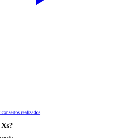
 consertos realizados
 Xs
?